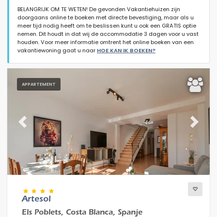
BELANGRIJK OM TE WETEN! De gevonden Vakantiehuizen zijn
doorgaans online te boeken met directe bevestiging, maar als u
meer tijd nodig heeft om te beslissen kunt u ook een GRATIS optie
nemen. Dit houdt in dat wij de accommodatie 3 dagen voor u vast
houden. Voor meer informatie omtrent het online boeken van een
vakantiewoning gaat u naar
HOE KAN IK BOEKEN?
Type accommodatie
APPARTEMENT
Personen
Slaapkamers
Previous
Next
Badkamers
Artesol
Els Poblets, Costa Blanca, Spanje
Populaire diensten