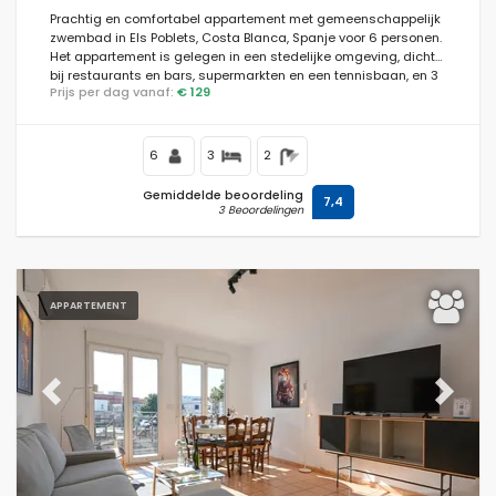
Prachtig en comfortabel appartement met gemeenschappelijk
zwembad in Els Poblets, Costa Blanca, Spanje voor 6 personen.
Het appartement is gelegen in een stedelijke omgeving, dicht
bij restaurants en bars, supermarkten en een tennisbaan, en 3
Voorwaarden
Prijs per dag vanaf:
€ 129
km van het strand Playa de L'Estanyó.
6
3
2
Optioneel
Gemiddelde beoordeling
7,4
3 Beoordelingen
Afstanden
APPARTEMENT
Comfort
Previous
Next
Diensten