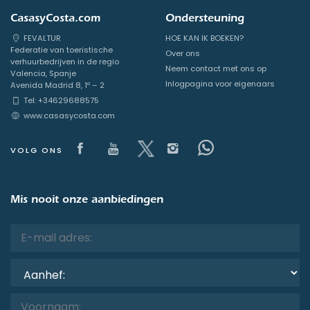
CasasyCosta.com
Ondersteuning
FEVALTUR
HOE KAN IK BOEKEN?
Federatie van toeristische
Over ons
verhuurbedrijven in de regio
Neem contact met ons op
Valencia, Spanje
Inlogpagina voor eigenaars
Avenida Madrid 8, 1º – 2
Tel: +34629688575
www.casasycosta.com
Visit our Facebook page
Visit our youtube page
Visit our x page
Visit our isntagram
Visit our Face
VOLG ONS
Mis nooit onze aanbiedingen
Aanhef: