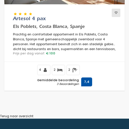
Uitzichten
Artesol 4 pax
Els Poblets, Costa Blanca, Spanje
Prachtig en comfortabel appartement in Els Poblets, Costa
Blanca, Spanje met gemeenschappelijk zwembad voor 4
Extra categorieën
personen. Het appartement bevindt zich in een stedelijk gebied,
dicht bij restaurants en bars, supermarkten en een tennisbaan,
Prijs per dag vanaf:
€ 100
en op 3 km van het L'Estanyó-strand.
4
2
2
Gemiddelde beoordeling
7,4
3 Beoordelingen
Terug naar overzicht