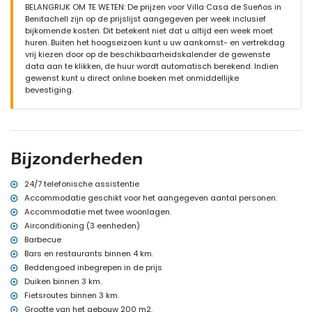
BELANGRIJK OM TE WETEN: De prijzen voor Villa Casa de Sueños in
omheind perceel
Benitachell zijn op de prijslijst aangegeven per week inclusief
privézwembad van 12m x 5m en 2,2m diep
bijkomende kosten. Dit betekent niet dat u altijd een week moet
tuin met grind, bomen en tuinmeubelen met ligstoelen
huren. Buiten het hoogseizoen kunt u uw aankomst- en vertrekdag
3 terrassen, waarvan 1 overdekt
vrij kiezen door op de beschikbaarheidskalender de gewenste
barbecue
data aan te klikken, de huur wordt automatisch berekend. Indien
buitendouche
gewenst kunt u direct online boeken met onmiddellijke
buiten zitgedeelte en buiten eetgedeelte
bevestiging.
privé overdekte parkeerplaats
Meer informatie
dichtstbijzijnde dorp: Poble Nou de Benitachell (binnen 3 kilometer
van de villa)
Bijzonderheden
dichtstbijzijnde rivier of oever: Middellandse Zee (binnen 3
kilometer van de villa)
dichtstbijzijnde strand: Cala Moraig (binnen 3 kilometer van de
24/7 telefonische assistentie
villa)
Accommodatie geschikt voor het aangegeven aantal personen.
dichtstbijzijnde haven: El Portet, Moraira (binnen 10 kilometer van
Accommodatie met twee woonlagen.
de villa)
Airconditioning (3 eenheden)
dichtstbijzijnde park: Circle Park, Moraira (binnen 10 kilometer van
Barbecue
de villa)
Bars en restaurants binnen 4 km.
dichtstbijzijnde luchthaven: Alicante (binnen 100 kilometer van de
villa)
Beddengoed inbegrepen in de prijs
tweede dichtstbijzijnde luchthaven: Valencia (> 100 kilometer)
Duiken binnen 3 km.
huisdieren zijn niet toegestaan
Fietsroutes binnen 3 km.
De accommodatie is zeer geschikt voor gezinnen met kinderen
Grootte van het gebouw 200 m2.