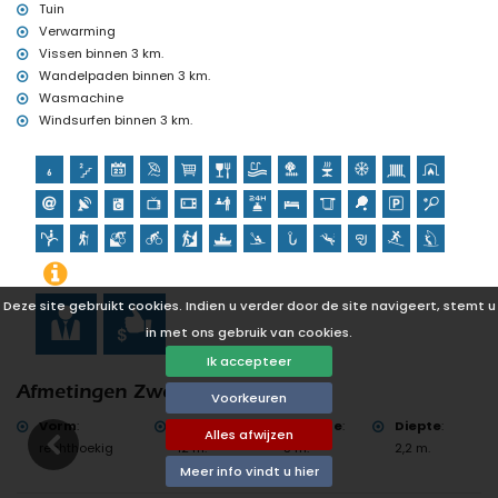
Tuin
tennis, paardrijden, wandelen, mountainbiken, fietsen, kanoën,
Verwarming
kajakken, vissen, duiken, snorkelen, surfen en windsurfen (binnen 5
Vissen binnen 3 km.
kilometer van de villa)
Wandelpaden binnen 3 km.
golf (Club de Golf Javea) en waterskiën (binnen 10 kilometer van
de villa)
Wasmachine
klimmen (binnen 25 kilometer van de villa)
Windsurfen binnen 3 km.
Deze site gebruikt cookies. Indien u verder door de site navigeert, stemt u
in met ons gebruik van cookies.
Ik accepteer
Afmetingen Zwembad
Voorkeuren
Vorm
:
Lengte
:
Breedte
:
Diepte
:
Alles afwijzen
rechthoekig
12 m.
5 m.
2,2 m.
Meer info vindt u hier