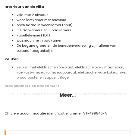
Interieur van de villa
villa met 2 niveaus
woon/eetkamer met televisie
open haard in woonkamer (hout)
3 slaapkamers en 3 badkamers
kabeltelevisie (TDT)
wasmachine in badkamer
De begane grond en de benedenverdieping zijn alleen van
buitenaf toegankelijk.
Keuken
keuken met elektrische kookplaat, elektrische oven, magnetron,
koelkast-vriezer, koffiezetapparaat, elektrische waterkoker, mixer,
broodrooster en sapcentrifuge
Slaapkamers en badkamers
2 slaapkamers met airconditioning, elk met tweepersoonsbed en
Meer...
en-suite badkamer
slaapkamer met airconditioning met 2 eenpersoonsbedden
(afmeting 190 bij 90 cm) en ventilator
Officiële accommodatie identificatienummer: VT-499546-A
2 en-suite badkamers, elk met enkele wastafel, douche en toilet
badkamer met enkele wastafel, bad/douchecombinatie, bidet en
toilet
Exterieur van de villa