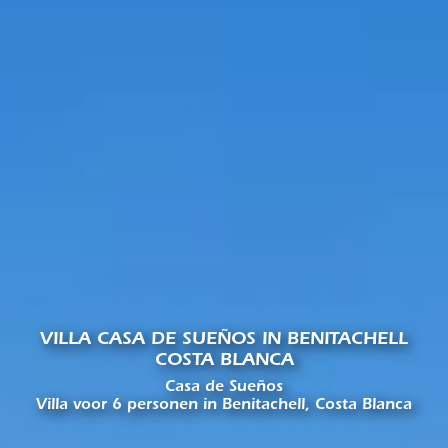
VILLA CASA DE SUEÑOS IN BENITACHELL
COSTA BLANCA
Casa de Sueños
Villa voor 6 personen in Benitachell, Costa Blanca