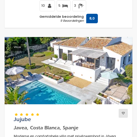
10
5
3
Gemiddelde beoordeling
8,0
9 Beoordelingen
VILLA
Previous
Next
Jujube
Javea, Costa Blanca, Spanje
Moderne en comfortabele villa met privézwembad in Jávea,