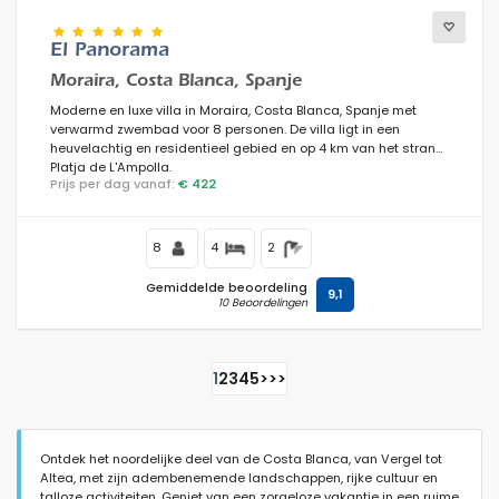
El Panorama
Moraira, Costa Blanca, Spanje
Moderne en luxe villa in Moraira, Costa Blanca, Spanje met
verwarmd zwembad voor 8 personen. De villa ligt in een
heuvelachtig en residentieel gebied en op 4 km van het strand
Platja de L'Ampolla.
Prijs per dag vanaf:
€ 422
8
4
2
Gemiddelde beoordeling
9,1
10 Beoordelingen
1
2
3
4
5
>
>>
Ontdek het noordelijke deel van de Costa Blanca, van Vergel tot
Altea, met zijn adembenemende landschappen, rijke cultuur en
talloze activiteiten. Geniet van een zorgeloze vakantie in een ruime