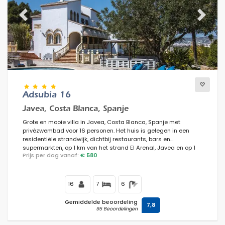
Previous
Next
Adsubia 16
Javea, Costa Blanca, Spanje
Grote en mooie villa in Javea, Costa Blanca, Spanje met
privézwembad voor 16 personen. Het huis is gelegen in een
residentiële strandwijk, dichtbij restaurants, bars en
supermarkten, op 1 km van het strand El Arenal, Javea en op 1
Prijs per dag vanaf:
€ 580
km van de Middellandse Zee, Javea.
16
7
6
Gemiddelde beoordeling
7,8
95 Beoordelingen