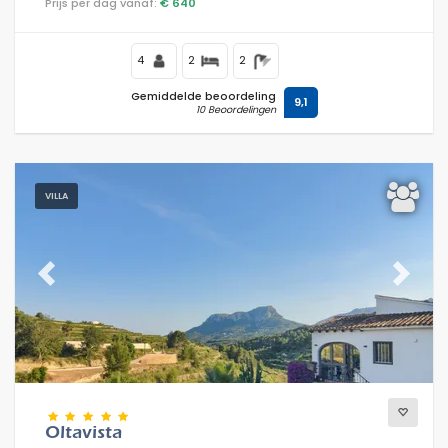
Prijs per dag vanaf:
€ 640
4
2
2
Gemiddelde beoordeling
9,1
10 Beoordelingen
VILLA
Previous
Next
Oltavista