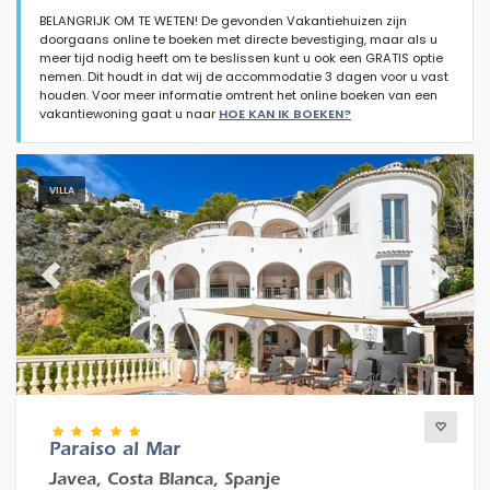
BELANGRIJK OM TE WETEN! De gevonden Vakantiehuizen zijn
doorgaans online te boeken met directe bevestiging, maar als u
meer tijd nodig heeft om te beslissen kunt u ook een GRATIS optie
nemen. Dit houdt in dat wij de accommodatie 3 dagen voor u vast
houden. Voor meer informatie omtrent het online boeken van een
vakantiewoning gaat u naar
HOE KAN IK BOEKEN?
Type accommodatie
VILLA
Personen
Slaapkamers
Previous
Next
Badkamers
Paraiso al Mar
Javea, Costa Blanca, Spanje
Populaire diensten