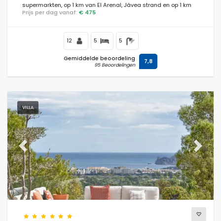
supermarkten, op 1 km van El Arenal, Jávea strand en op 1 km
Prijs per dag vanaf:
€ 475
van de Middellandse Zee, Jávea.
12
5
5
Gemiddelde beoordeling
7,8
95 Beoordelingen
VILLA
Previous
Next