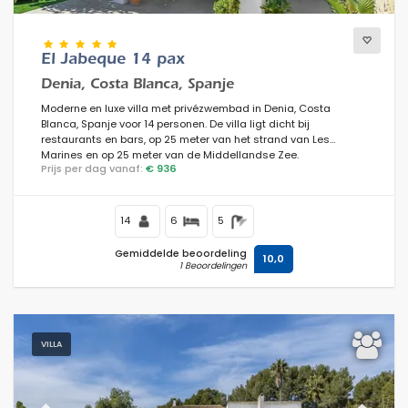
Uitzichten
El Jabeque 14 pax
Denia, Costa Blanca, Spanje
Moderne en luxe villa met privézwembad in Denia, Costa
Blanca, Spanje voor 14 personen. De villa ligt dicht bij
Extra categorieën
restaurants en bars, op 25 meter van het strand van Les
Marines en op 25 meter van de Middellandse Zee.
Prijs per dag vanaf:
€ 936
14
6
5
Gemiddelde beoordeling
10,0
1 Beoordelingen
VILLA