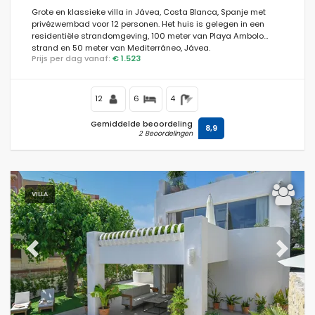
Grote en klassieke villa in Jávea, Costa Blanca, Spanje met
privézwembad voor 12 personen. Het huis is gelegen in een
residentiële strandomgeving, 100 meter van Playa Ambolo
strand en 50 meter van Mediterráneo, Jávea.
Voorwaarden
Prijs per dag vanaf:
€ 1.523
12
6
4
Optioneel
Gemiddelde beoordeling
8,9
2 Beoordelingen
Afstanden
VILLA
Comfort
Previous
Next
Diensten