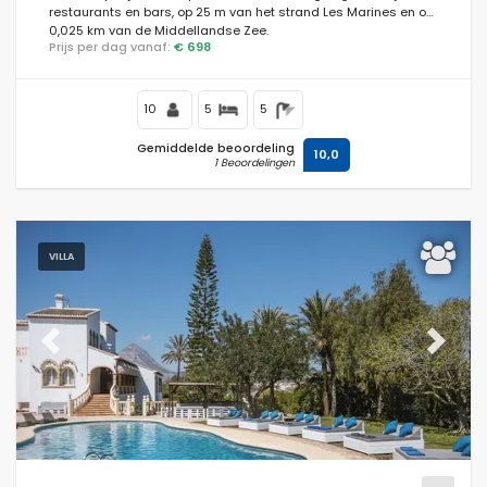
restaurants en bars, op 25 m van het strand Les Marines en op
0,025 km van de Middellandse Zee.
Prijs per dag vanaf:
€ 698
10
5
5
Gemiddelde beoordeling
10,0
1 Beoordelingen
VILLA
Previous
Next