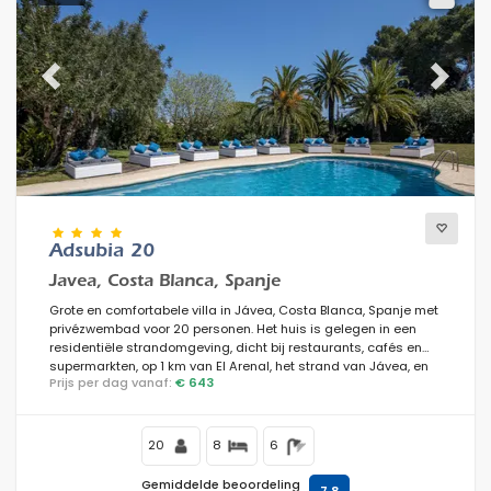
Previous
Next
Adsubia 20
Javea, Costa Blanca, Spanje
Grote en comfortabele villa in Jávea, Costa Blanca, Spanje met
privézwembad voor 20 personen. Het huis is gelegen in een
residentiële strandomgeving, dicht bij restaurants, cafés en
supermarkten, op 1 km van El Arenal, het strand van Jávea, en
Prijs per dag vanaf:
€ 643
op 1 km van de Middellandse Zee, Jávea.
20
8
6
Gemiddelde beoordeling