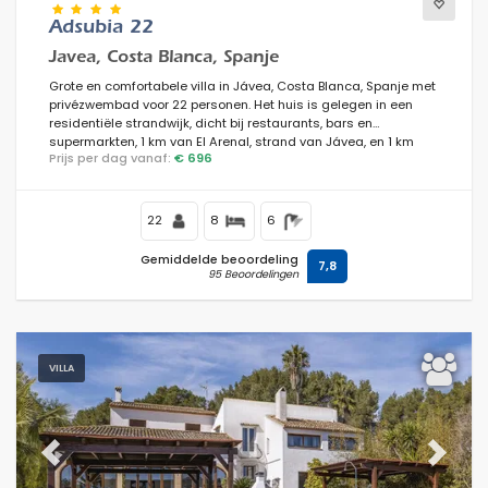
Adsubia 22
Javea, Costa Blanca, Spanje
Grote en comfortabele villa in Jávea, Costa Blanca, Spanje met
privézwembad voor 22 personen. Het huis is gelegen in een
residentiële strandwijk, dicht bij restaurants, bars en
supermarkten, 1 km van El Arenal, strand van Jávea, en 1 km
Prijs per dag vanaf:
€ 696
van de Middellandse Zee, Jávea.
22
8
6
Gemiddelde beoordeling
7,8
95 Beoordelingen
VILLA
Previous
Next