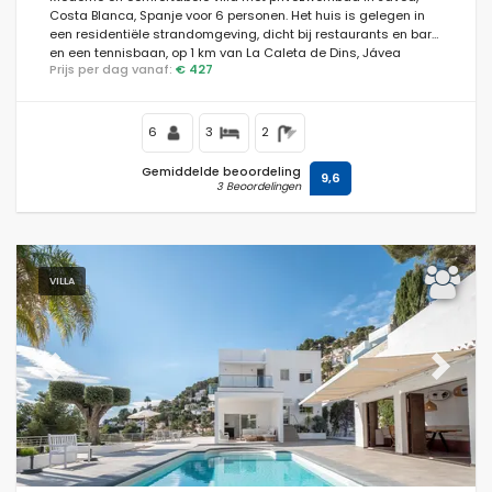
Costa Blanca, Spanje voor 6 personen. Het huis is gelegen in
een residentiële strandomgeving, dicht bij restaurants en bars
en een tennisbaan, op 1 km van La Caleta de Dins, Jávea
Prijs per dag vanaf:
€ 427
strand en op 1 km van Mediterráneo, Jávea.
6
3
2
Gemiddelde beoordeling
9,6
3 Beoordelingen
VILLA
Previous
Next