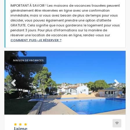
IMPORTANT À SAVOIR ! Les maisons de vacances trouvées peuvent
généralement être réservées en ligne avec une confirmation
immédiate, mais si vous avez besoin de plus de temps pour vous
décider, vous pouvez également prendre une option d'attente
GRATUITE. Cela signifie que nous garderons le logement pour vous
pendant 3 jours. Pour plus d'informations sur la manière de
Type d'hébergement
réserver une location de vacances en ligne, rendez-vous sur
COMMENT PUIS-JE RÉSERVER ?
Personnes
MAISON DE VACANCES
Chambres
Previous
Next
Salles de bains
Votre sélection
Jaime
(3)