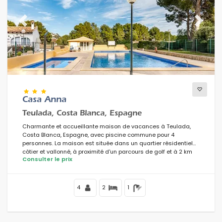
Meilleur
(2)
Propriétés de luxe
(0)
Previous
Next
Weekend
(0)
Du mois
(1)
Pour la famille
(0)
Pour les couples
(3)
Près de la plage
(1)
Zone de plage
(1)
Casa Anna
Près de parcours de golf
(3)
Teulada, Costa Blanca, Espagne
Près de pistes de ski
(0)
Charmante et accueillante maison de vacances à Teulada,
En centre-ville
Costa Blanca, Espagne, avec piscine commune pour 4
(2)
personnes. La maison est située dans un quartier résidentiel
En zone rurale
(0)
côtier et vallonné, à proximité d'un parcours de golf et à 2 km
Consulter le prix
de la plage de Benissa/Moraira.
La moitié du tableau
(0)
Remises spéciales
(0)
4
2
1