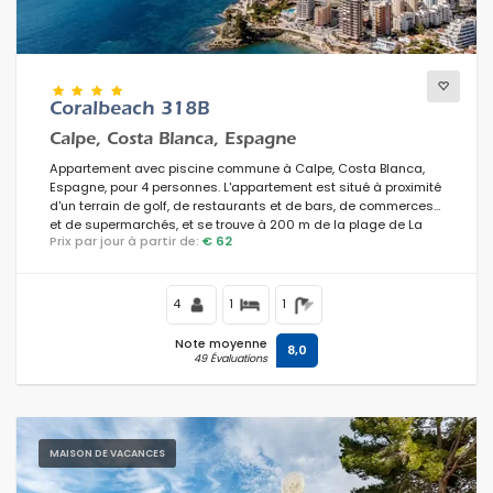
Confort
Coralbeach 318B
Calpe, Costa Blanca, Espagne
Services
Appartement avec piscine commune à Calpe, Costa Blanca,
Espagne, pour 4 personnes. L'appartement est situé à proximité
d'un terrain de golf, de restaurants et de bars, de commerces
et de supermarchés, et se trouve à 200 m de la plage de La
Prix par jour à partir de:
€ 62
Fossa / Levante.
Vues
4
1
1
Note moyenne
Catégories supplémentaires
8,0
49 Évaluations
Dernière visite
(0)
Vos favoris
(0)
MAISON DE VACANCES
Nouveautés
(0)