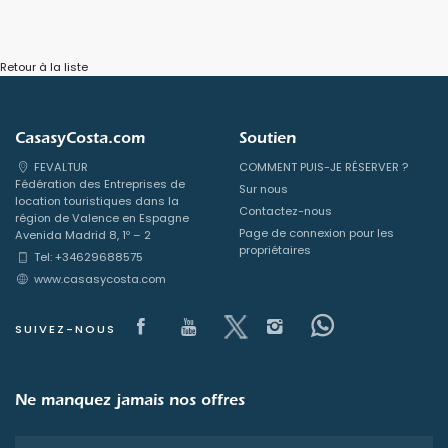
Retour à la liste
CasasyCosta.com
Soutien
FEVALTUR
COMMENT PUIS-JE RÉSERVER ?
Fédération des Entreprises de
Sur nous
location touristiques dans la
Contactez-nous
région de Valence en Espagne
Page de connexion pour les
Avenida Madrid 8, 1º – 2
propriétaires
Tel: +34629688575
www.casasycosta.com
Visit our Facebook page
Visit our youtube page
Visit our x page
Visit our isntag
Visit our F
SUIVEZ-NOUS
Ne manquez jamais nos offres