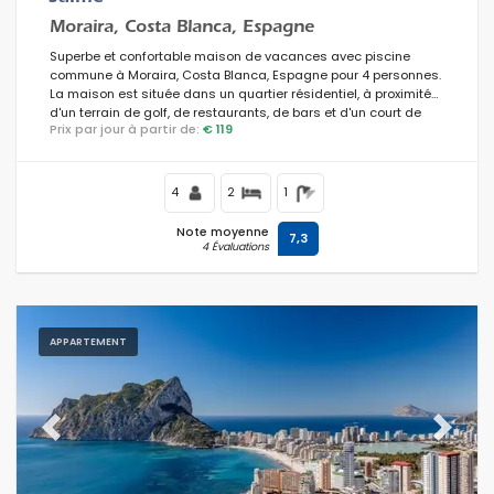
Moraira, Costa Blanca, Espagne
Près de parcours de golf
Superbe et confortable maison de vacances avec piscine
commune à Moraira, Costa Blanca, Espagne pour 4 personnes.
La maison est située dans un quartier résidentiel, à proximité
Effacer les filtres
d'un terrain de golf, de restaurants, de bars et d'un court de
Prix par jour à partir de:
€ 119
tennis, et se trouve à 3 km de la plage.
4
2
1
Services populaires
Note moyenne
7,3
4 Évaluations
Conditions
APPARTEMENT
Optionnel
Previous
Next
Distances