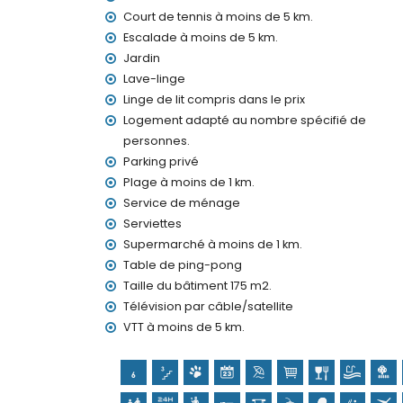
linge de lit et serviettes
Court de tennis à moins de 5 km.
service de réception et service d'urgence 2
Escalade à moins de 5 km.
service de ménage deux fois par semaine
console de jeux (PlayStation 3) et table de 
Jardin
chauffage central et climatisation
Lave-linge
jacuzzi extérieur
Linge de lit compris dans le prix
Logement adapté au nombre spécifié de
Équipements et services en supplément
personnes.
service d'aéroport
Parking privé
lit supplémentaire (sur demande)
Plage à moins de 1 km.
Divertissements et activités de loisirs pour v
Service de ménage
Serviettes
théâtre, discothèque, bar et promenade (El P
Supermarché à moins de 1 km.
Curiosités et culture à Moraira, Costa Blanca
Table de ping-pong
église (Iglesia Parroquial de Santa Catalina)
Taille du bâtiment 175 m2.
monument (Torre de Vigía del Cap d'Or), bâtim
Télévision par câble/satellite
(Centre historique) (à moins de 5 kilomètre
VTT à moins de 5 km.
musée (Écomusée Cemroqt L'almassera) (à 
Sports
tennis, VTT, cyclisme, escalade, canoë, kayak