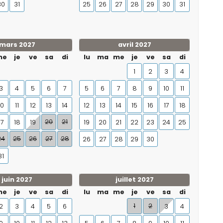
30
31
25
26
27
28
29
30
31
mars 2027
avril 2027
me
je
ve
sa
di
lu
ma
me
je
ve
sa
di
1
2
3
4
3
4
5
6
7
5
6
7
8
9
10
11
10
11
12
13
14
12
13
14
15
16
17
18
20
21
17
18
19
19
20
21
22
23
24
25
24
25
26
27
28
26
27
28
29
30
31
juin 2027
juillet 2027
me
je
ve
sa
di
lu
ma
me
je
ve
sa
di
1
2
2
3
4
5
6
3
4