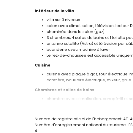
Intérieur de la villa
villa sur 3 niveaux
salon avec climatisation, télévision, lecteur D
cheminée dans le salon (gaz)
3 chambres, 4 salles de bains et 1 toilette pou
antenne satellite (Astra) et télévision par câ
buanderie avec machine à laver
Le rez-de-chaussée est accessible uniquemen
Cuisine
cuisine avec plaque à gaz, four électrique, 
cafetière, bouilloire électrique, mixeur, gri
Chambres et salles de bains
chambre avec climatisation, canapé-lit et sa
2 chambres avec climatisation, chacune avec 
3 salles de bains attenantes, chacune avec l
salle de bains avec lavabo simple, douche et
Numero de registre oficiel de l'hebergement: AT-
Numéro d'enregistrement national du tourisme 
Extérieur de la villa
4