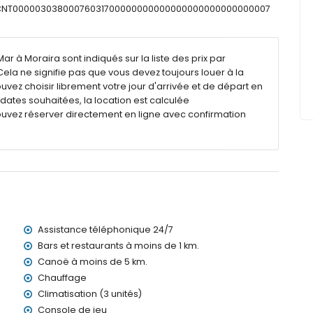
ESFCNT00000303800076031700000000000000000000000000007
m x 4m
 transats
ar à Moraira sont indiqués sur la liste des prix par
ela ne signifie pas que vous devez toujours louer à la
vez choisir librement votre jour d'arrivée et de départ en
x dates souhaitées, la location est calculée
ouvez réserver directement en ligne avec confirmation
 la villa
omètres de la villa
00 mètres de la villa)
lomètres de la villa)
moins de 100 kilomètres de la villa)
 Manises (> 100 kilomètres)
de 2 kilomètres et train à moins de 4 kilomètres
Assistance téléphonique 24/7
avec enfants
Bars et restaurants à moins de 1 km.
Canoë à moins de 5 km.
ocation de la villa
Chauffage
Climatisation (3 unités)
Console de jeu