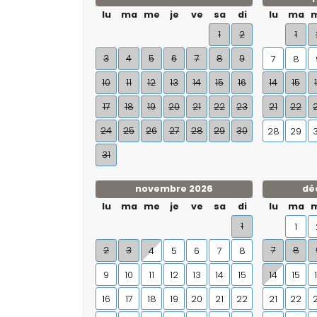
lu
ma
me
je
ve
sa
di
lu
ma
1
2
1
3
4
5
6
7
8
9
7
8
10
11
12
13
14
15
16
14
15
17
18
19
20
21
22
23
21
22
24
25
26
27
28
29
30
28
29
31
novembre 2026
dé
lu
ma
me
je
ve
sa
di
lu
ma
1
1
2
3
7
8
4
5
6
7
8
9
10
11
12
13
14
15
14
15
16
17
18
19
20
21
22
21
22