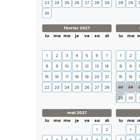
23
24
25
26
27
28
29
28
29
30
février 2027
lu
ma
me
je
ve
sa
di
lu
ma
1
2
3
4
5
6
7
1
2
8
9
10
11
12
13
14
8
9
15
16
17
18
19
20
21
15
16
22
23
22
23
24
25
26
27
28
29
30
mai 2027
lu
ma
me
je
ve
sa
di
lu
ma
1
2
1