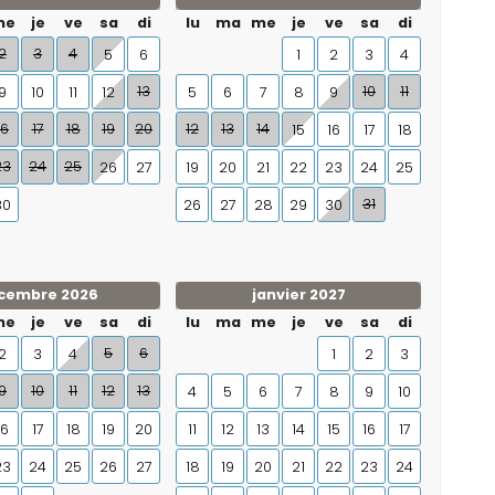
me
je
ve
sa
di
lu
ma
me
je
ve
sa
di
2
3
4
5
6
1
2
3
4
13
10
11
9
10
11
12
5
6
7
8
9
16
17
18
19
20
12
13
14
15
16
17
18
23
24
25
26
27
19
20
21
22
23
24
25
31
30
26
27
28
29
30
cembre 2026
janvier 2027
me
je
ve
sa
di
lu
ma
me
je
ve
sa
di
5
6
2
3
4
1
2
3
9
10
11
12
13
4
5
6
7
8
9
10
16
17
18
19
20
11
12
13
14
15
16
17
23
24
25
26
27
18
19
20
21
22
23
24