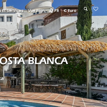
 Et Services
Vue Plan
FR
€ Euro
COSTA BLANCA
ca