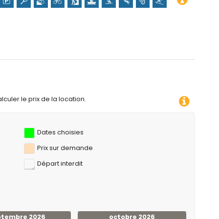
s de 10 kilomètres de la villa)
culer le prix de la location.
Dates choisies
Prix ​​sur demande
Départ interdit
ptembre 2026
octobre 2026