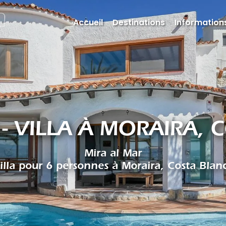
Accueil
Destinations
Informations
 - VILLA À MORAIRA, 
Mira al Mar
illa pour 6 personnes à Moraira, Costa Blan