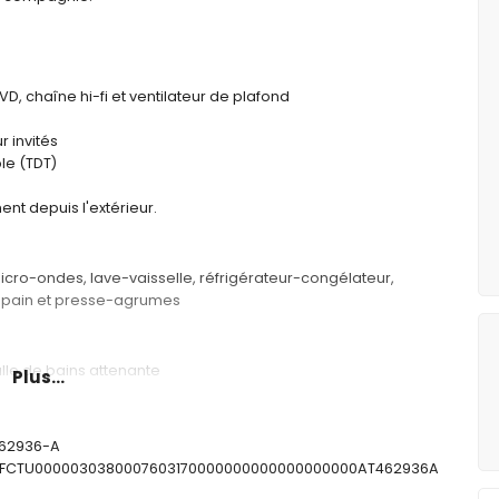
VD, chaîne hi-fi et ventilateur de plafond
r invités
ble (TDT)
t depuis l'extérieur.
micro-ondes, lave-vaisselle, réfrigérateur-congélateur,
lle-pain et presse-agrumes
lle de bains attenante
Plus...
lit double et salle de bains attenante
avabo simple, douche et toilettes
 toilettes
462936-A
: ESFCTU0000030380007603170000000000000000000AT462936A