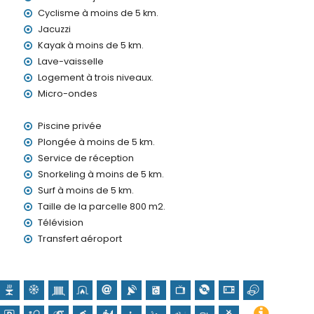
Cyclisme à moins de 5 km.
4 heures sur 24
Jacuzzi
ping-pong
Kayak à moins de 5 km.
Lave-vaisselle
Logement à trois niveaux.
Micro-ondes
Piscine privée
Plongée à moins de 5 km.
os vacances à Moraira, Costa Blanca
Service de réception
Snorkeling à moins de 5 km.
ortet) (à moins de 5 kilomètres de la maison)
Surf à moins de 5 km.
Taille de la parcelle 800 m2.
, château (Castell de Moraira), ruine (Castell de Moraira),
Télévision
ent architectural (Centre historique) et lieu historique
Transfert aéroport
s de l'hébergement)
moins de 10 kilomètres de l'hébergement)
, plongée, snorkeling et surf (à moins de 5 kilomètres de la