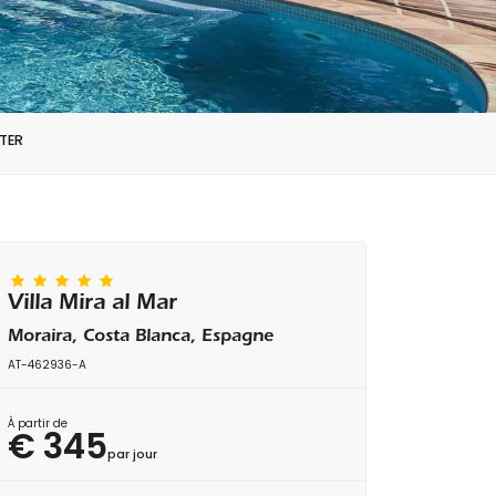
TER
Villa Mira al Mar
Moraira, Costa Blanca, Espagne
AT-462936-A
À partir de
€ 345
par jour