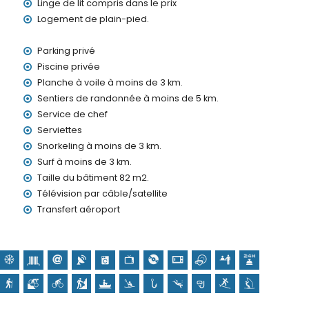
4 heures
Linge de lit compris dans le prix
Logement de plain-pied.
Parking privé
Piscine privée
et service de babysitting
Planche à voile à moins de 3 km.
ants (sur demande)
Sentiers de randonnée à moins de 5 km.
 vos vacances à Moraira, Costa Blanca
Service de chef
Serviettes
lomètres de la maison)
Snorkeling à moins de 3 km.
Surf à moins de 3 km.
Taille du bâtiment 82 m2.
mètres de l'hébergement)
Télévision par câble/satellite
rgement)
Transfert aéroport
lade, canoë, kayak, pêche, plongée, snorkeling, surf, planche
s de la villa)
a)