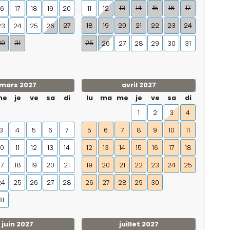
13
14
15
16
17
16
17
18
19
20
11
12
27
18
19
20
21
22
23
24
23
24
25
26
30
31
25
26
27
28
29
30
31
mars 2027
avril 2027
me
je
ve
sa
di
lu
ma
me
je
ve
sa
di
1
2
3
4
3
4
5
6
7
5
6
7
8
9
10
11
10
11
12
13
14
12
13
14
15
16
17
18
17
18
19
20
21
19
20
21
22
23
24
25
24
25
26
27
28
26
27
28
29
30
31
juin 2027
juillet 2027