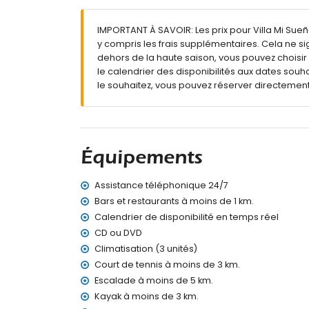
Jardin avec gravier, arbres et mobilier de ja
2 terrasses
IMPORTANT À SAVOIR: Les prix pour Villa Mi Sueño
Barbecue
y compris les frais supplémentaires. Cela ne si
Espace salon extérieur et espace repas exté
dehors de la haute saison, vous pouvez choisir 
Place de parking couverte privée et 2 place
le calendrier des disponibilités aux dates souh
Informations supplémentaires
le souhaitez, vous pouvez réserver directemen
Ville la plus proche à 3 kilomètres de la villa
Rive ou rivage le plus proche à 3 kilomètres de
Plage la plus proche à 3 kilomètres de la vill
Port le plus proche à 3 kilomètres de la villa
Équipements
Parc le plus proche à 3 kilomètres de la villa
Aéroport le plus proche : Alicante (à 100 kilom
Assistance téléphonique 24/7
Deuxième aéroport le plus proche : Valence (
Transport public à proximité : bus à 3 kilomèt
Bars et restaurants à moins de 1 km.
Animaux non admis
Calendrier de disponibilité en temps réel
L'hébergement est très adapté aux familles 
CD ou DVD
Climatisation (3 unités)
Équipements et services inclus dans le prix de l
Court de tennis à moins de 3 km.
Internet (WiFi)
Escalade à moins de 5 km.
Aspirateur, fer et planche à repasser
Kayak à moins de 3 km.
Linge de lit et serviettes