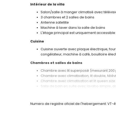
Intérieur de la villa
Salon/salle à manger climatisé avec télévisio
3 chambres et 2 salles de bains
Antenne satellite
Machine à laver dans la salle de bains
L'étage principal est uniquement accessible d
Cuisine
Cuisine ouverte avec plaque électrique, four
congélateur, machine à café, bouilloire élec
Chambres et salles de bains
Chambre avec lit superposé (mesurant 200 
Chambre avec climatisation, lit double, télévi
Chambre avec climatisation et lit queen siz
Salle de bain en suite avec lavabo simple, d
Salle de bain avec lavabo simple, douche, t
Extérieur de la villa
Numero de registre oficiel de l'hebergement: VT-
Terrain clôturé
Piscine privée mesurant 6m x 4m et 1.7m de