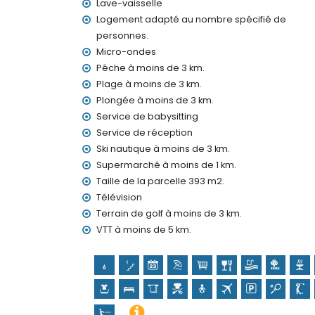
Service de réception et service d'urgence 2
Lave-vaisselle
Chauffage par air et climatisation
Logement adapté au nombre spécifié de
personnes.
Équipements et services en supplément
Micro-ondes
Service d'aéroport
Pêche à moins de 3 km.
Service de cuisine, service de blanchisserie 
Plage à moins de 3 km.
Lit supplémentaire et lits/couffins pour enf
Plongée à moins de 3 km.
Activités de divertissement et de loisirs pour
Service de babysitting
Service de réception
Bar (à moins de 1000 mètres de la maison)
Discothèque et promenade (à moins de 5 ki
Ski nautique à moins de 3 km.
Supermarché à moins de 1 km.
Sites et culture à Moraira, Costa Blanca
Taille de la parcelle 393 m2.
Église, château et ruines (à moins de 5 kilo
Télévision
Musée (à moins de 25 kilomètres de l'hébe
Terrain de golf à moins de 3 km.
Sports
VTT à moins de 5 km.
Tennis, golf, randonnée, VTT, cyclisme, esca
à voile et ski nautique (à moins de 5 kilomètre
Équitation (à moins de 10 kilomètres de la vill