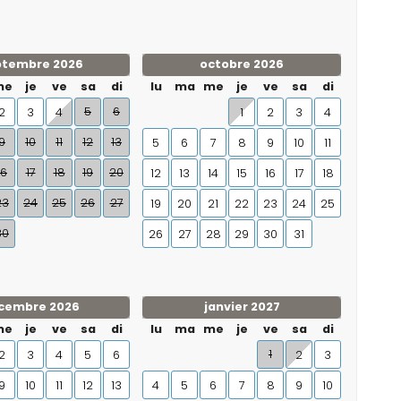
ptembre 2026
octobre 2026
me
je
ve
sa
di
lu
ma
me
je
ve
sa
di
5
6
2
3
4
1
2
3
4
9
10
11
12
13
5
6
7
8
9
10
11
16
17
18
19
20
12
13
14
15
16
17
18
23
24
25
26
27
19
20
21
22
23
24
25
30
26
27
28
29
30
31
cembre 2026
janvier 2027
me
je
ve
sa
di
lu
ma
me
je
ve
sa
di
1
2
3
4
5
6
2
3
9
10
11
12
13
4
5
6
7
8
9
10