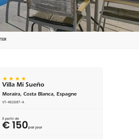
TER
Villa Mi Sueño
Moraira, Costa Blanca, Espagne
VT-492687-A
À partir de
€ 150
par jour