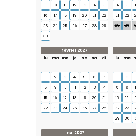
9
10
11
12
13
14
15
14
15
16
17
18
19
20
21
22
21
22
28
29
23
24
25
26
27
28
29
30
février 2027
lu
ma
me
je
ve
sa
di
lu
ma
1
2
3
4
5
6
7
1
2
8
9
10
11
12
13
14
8
9
15
16
17
18
19
20
21
15
16
22
23
24
25
26
27
28
22
23
29
30
mai 2027