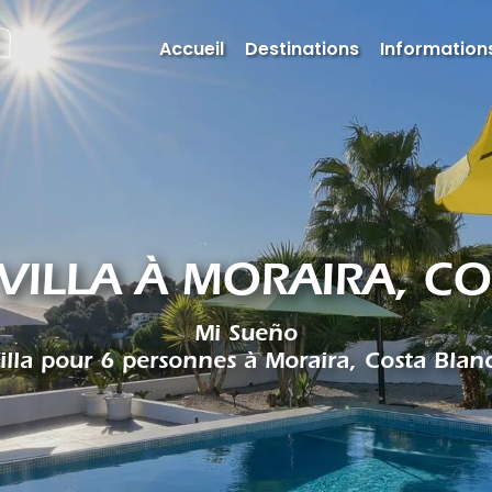
Accueil
Destinations
Informations
 VILLA À MORAIRA, C
Mi Sueño
illa pour 6 personnes à Moraira, Costa Blan