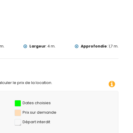
 m.
Largeur
:
4 m.
Approfondie
:
1,7 m.
culer le prix de la location.
Dates choisies
Prix ​​sur demande
Départ interdit