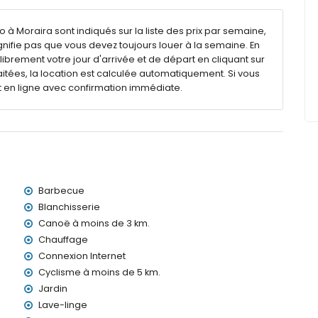
rdin avec transats
 à Moraira sont indiqués sur la liste des prix par semaine,
gnifie pas que vous devez toujours louer à la semaine. En
rieur
librement votre jour d'arrivée et de départ en cliquant sur
s de parking privées
aitées, la location est calculée automatiquement. Si vous
t en ligne avec confirmation immédiate.
 la villa
a
ètres de la villa)
Barbecue
> 100 kilomètres)
res
Blanchisserie
Canoë à moins de 3 km.
avec enfants
Chauffage
Connexion Internet
ocation de la villa
Cyclisme à moins de 5 km.
Jardin
Lave-linge