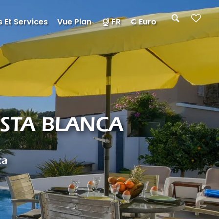
 Et Services
Vue Plan
FR
€ Euro
OSTA BLANCA
ca