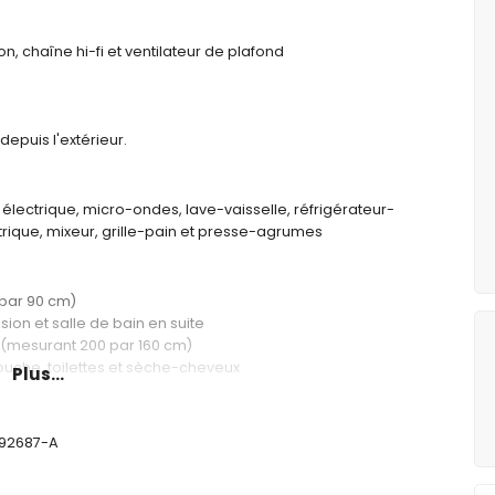
n, chaîne hi-fi et ventilateur de plafond
epuis l'extérieur.
 électrique, micro-ondes, lave-vaisselle, réfrigérateur-
trique, mixeur, grille-pain et presse-agrumes
par 90 cm)
sion et salle de bain en suite
e (mesurant 200 par 160 cm)
ouche, toilettes et sèche-cheveux
Plus...
oilettes et sèche-cheveux
492687-A
 profondeur