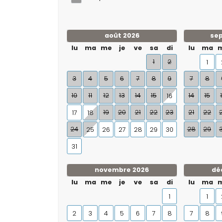
août 2026
se
lu
ma
me
je
ve
sa
di
lu
ma
1
2
1
3
4
5
6
7
8
9
7
8
10
11
12
13
14
15
14
15
16
19
20
21
22
23
21
22
17
18
24
28
29
25
26
27
28
29
30
31
novembre 2026
dé
lu
ma
me
je
ve
sa
di
lu
ma
1
1
2
3
4
5
6
7
8
7
8