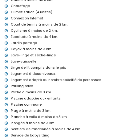
Aspirateur, fer et planche à repasser
Linge de lit et serviettes
Chauffage
Service de réception et service d'urgence 24 heures sur 24
Climatisation (4 unités)
Chauffage central et climatisation
Connexion Internet
Court de tennis à moins de 2 km.
Installations et services en supplément
Cyclisme à moins de 2 km.
Service de navette aéroport
Escalade à moins de 4 km.
Service de cuisine, service de blanchisserie et service de
Jardin partagé
babysitting
Kayak à moins de 3 km.
Lit supplémentaire et lits/coucouches pour enfants (sur demande)
Lave-linge et sèche-linge
Divertissements et activités de loisirs pour vos vacances à
Lave-vaisselle
Moraira, Costa Blanca
Linge de lit compris dans le prix
Bar (à moins de 1000 mètres de la maison)
Logement à deux niveaux.
Discothèque et promenade (à moins de 5 kilomètres de la
Logement adapté au nombre spécifié de personnes.
maison)
Parking privé
Sites et culture à Moraira, Costa Blanca
Pêche à moins de 3 km.
Piscine adaptée aux enfants
Musée, église, château, ruines et lieu historique (à moins de 5
kilomètres de l'hébergement)
Piscine commune
Plage à moins de 3 km.
Sports
Planche à voile à moins de 3 km.
Tennis, randonnée, VTT, cyclisme, escalade, canoë, kayak, pêche,
Plongée à moins de 3 km.
plongée, snorkeling, surf, planche à voile et ski nautique (à moins
Sentiers de randonnée à moins de 4 km.
de 5 kilomètres de la maison)
Service de babysitting
Golf et équitation (à moins de 10 kilomètres de la maison)