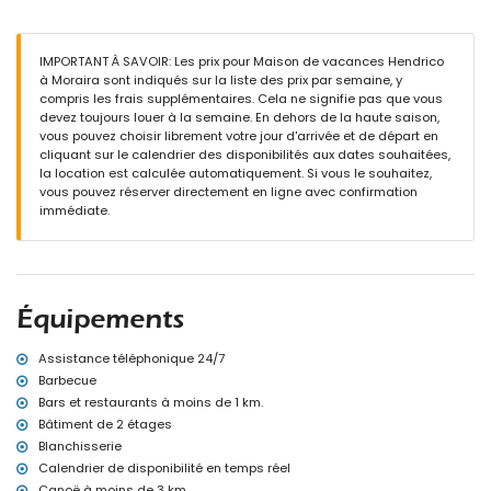
Extérieur de cette maison de vacances
Piscine commune de 20m x 20m et 3m de profondeur
Piscine pour enfants
IMPORTANT À SAVOIR: Les prix pour Maison de vacances Hendrico
Jardin commun avec pelouse, gravier et arbres
à Moraira sont indiqués sur la liste des prix par semaine, y
3 terrasses, dont 1 couverte
compris les frais supplémentaires. Cela ne signifie pas que vous
Barbecue
devez toujours louer à la semaine. En dehors de la haute saison,
Espace de détente et coin repas en extérieur
vous pouvez choisir librement votre jour d'arrivée et de départ en
2 places de parking privées
cliquant sur le calendrier des disponibilités aux dates souhaitées,
la location est calculée automatiquement. Si vous le souhaitez,
Informations supplémentaires
vous pouvez réserver directement en ligne avec confirmation
Ville la plus proche à moins de 3 kilomètres de la maison
immédiate.
Rivière ou rive la plus proche à moins de 3 kilomètres de la maison
Plage la plus proche à moins de 3 kilomètres de la maison
Port le plus proche à moins de 3 kilomètres de la maison
Parc le plus proche à moins de 3 kilomètres de la maison
Aéroport le plus proche : Alicante (à moins de 100 kilomètres de la
Équipements
maison)
Deuxième aéroport le plus proche : Valence (> 100 kilomètres)
Transport public à proximité : bus à moins de 2 kilomètres
Assistance téléphonique 24/7
Animaux non admis
Barbecue
L'hébergement est très adapté aux familles avec enfants
Bars et restaurants à moins de 1 km.
Bâtiment de 2 étages
Installations et services inclus dans le prix de location de cette
maison de vacances
Blanchisserie
Calendrier de disponibilité en temps réel
Internet (fibre optique)
Canoë à moins de 3 km.