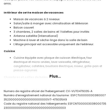
amis.
Intérieur de cette maison de vacances
Maison de vacances à 2 niveaux
Salon/salle à manger avec climatisation et télévision
Balcon couvert
3 chambres, 2 salles de bains et 1 toilettes pour invités
Antenne satellite (International)
Machine à laver et sèche-linge dans la salle de bain
L'étage principal est accessible uniquement de l'extérieur.
Cuisine
Cuisine équipée avec plaque de cuisson électrique, four
électrique et micro-ondes, lave-vaisselle, réfrigérateur,
congélateur, cafetière, bouilloire électrique, mixeur, grille-pain et
presse-agrumes
Plus...
Chambres et salles de bains
Chambre avec climatisation et lit double
Chambre avec climatisation, 2 lits simples et salle de bains en
Numero de registre oficiel de l'hebergement: CV-VUT0479335-A
suite
Numéro d'enregistrement national du tourisme : ESFCTU0000030380007
Chambre avec climatisation et 2 lits simples
35230000000000000000000VT-479335A9
Salle de bains en suite avec lavabo simple, douche et toilettes
Code du registre national des hébergements: ESFCNT000003038000735
Salle de bains avec lavabo simple, douche et toilettes
23000000000000000000000000000003