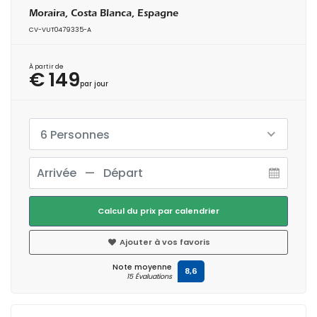
Moraira, Costa Blanca, Espagne
CV-VUT0479335-A
À partir de
€ 149
par jour
6 Personnes
Calcul du prix par calendrier
Ajouter à vos favoris
Note moyenne
8,6
15 Évaluations