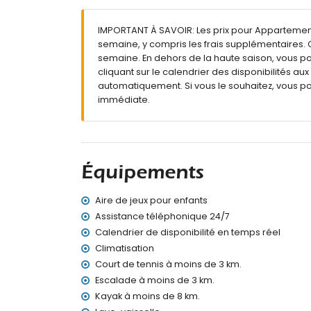
Grande parcelle
Piscine commune mesurant 12m x 6m et 2m 
IMPORTANT À SAVOIR: Les prix pour Appartement T
Jardin commun avec pelouse
semaine, y compris les frais supplémentaires. C
Aire de jeux
semaine. En dehors de la haute saison, vous pou
2 terrasses couvertes
cliquant sur le calendrier des disponibilités au
Douche extérieure
automatiquement. Si vous le souhaitez, vous p
Espace de stationnement couvert commun
immédiate.
Informations supplémentaires
Ville la plus proche : Jesús Pobre (à moins 
Rivière ou rive la plus proche : Méditerrané
Plage la plus proche : La Grava, Jávea (à mo
Équipements
Port le plus proche : Aduanas del Mar (à moi
Parc le plus proche : Montgó (à moins de 2 
Aire de jeux pour enfants
Aéroport le plus proche : Alicante (à moins 
Deuxième aéroport le plus proche : Valence (
Assistance téléphonique 24/7
Veuillez consulter pour savoir si les anima
Calendrier de disponibilité en temps réel
Le logement est très adapté aux familles av
Climatisation
Court de tennis à moins de 3 km.
Équipements et services inclus dans le prix de
Escalade à moins de 3 km.
Internet (WiFi)
Kayak à moins de 8 km.
Fer et planche à repasser