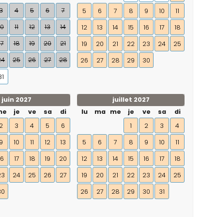
3
4
5
6
7
5
6
7
8
9
10
11
10
11
12
13
14
12
13
14
15
16
17
18
17
18
19
20
21
19
20
21
22
23
24
25
24
25
26
27
28
26
27
28
29
30
31
juin 2027
juillet 2027
me
je
ve
sa
di
lu
ma
me
je
ve
sa
di
2
3
4
5
6
1
2
3
4
9
10
11
12
13
5
6
7
8
9
10
11
16
17
18
19
20
12
13
14
15
16
17
18
23
24
25
26
27
19
20
21
22
23
24
25
30
26
27
28
29
30
31