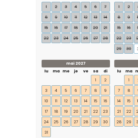
1
2
3
4
5
6
7
1
2
8
9
10
11
12
13
14
8
9
15
16
17
18
19
20
21
15
16
22
23
24
25
26
27
28
22
23
29
30
mai 2027
lu
ma
me
je
ve
sa
di
lu
ma
1
2
1
3
4
5
6
7
8
9
7
8
10
11
12
13
14
15
16
14
15
17
18
19
20
21
22
23
21
22
24
25
26
27
28
29
30
28
29
31