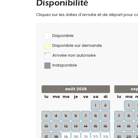
Disponibilité
Cliquez sur les dates d'arrivée et de départ pour cal
Disponible
Disponible sur demande
Arrivée non autorisée
Indisponible
août 2026
se
lu
ma
me
je
ve
sa
di
lu
ma
1
2
1
3
4
5
6
7
8
9
7
8
10
11
12
13
14
15
16
14
15
17
18
21
22
19
20
21
22
23