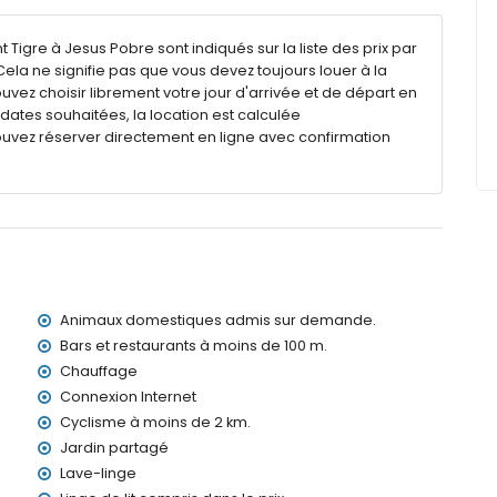
de profondeur
igre à Jesus Pobre sont indiqués sur la liste des prix par
ela ne signifie pas que vous devez toujours louer à la
vez choisir librement votre jour d'arrivée et de départ en
x dates souhaitées, la location est calculée
ouvez réserver directement en ligne avec confirmation
de 50 mètres de l'appartement)
e (à moins de 8 kilomètres de l'appartement)
ins de 8 kilomètres de l'appartement)
ns de 8 kilomètres de l'appartement)
kilomètres de l'appartement)
Animaux domestiques admis sur demande.
de 100 kilomètres de l'appartement)
> 100 kilomètres)
Bars et restaurants à moins de 100 m.
ux domestiques sont admis
Chauffage
ec enfants
Connexion Internet
Cyclisme à moins de 2 km.
 location de l'appartement
Jardin partagé
Lave-linge