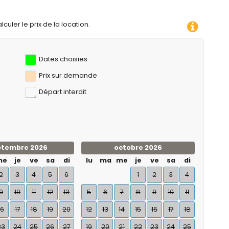
culer le prix de la location.
Dates choisies
Prix ​​sur demande
Départ interdit
ptembre 2026
octobre 2026
me
je
ve
sa
di
lu
ma
me
je
ve
sa
di
2
3
4
5
6
1
2
3
4
9
10
11
12
13
5
6
7
8
9
10
11
16
17
18
19
20
12
13
14
15
16
17
18
23
24
25
26
27
19
20
21
22
23
24
25