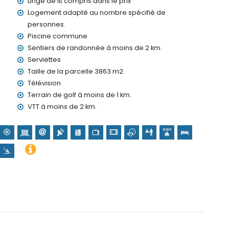
Linge de lit compris dans le prix
4h/24
Logement adapté au nombre spécifié de
personnes.
Piscine commune
Sentiers de randonnée à moins de 2 km.
Serviettes
nt (sur demande)
Taille de la parcelle 3863 m2.
os vacances à Jesús Pobre, Costa Blanca
Télévision
Terrain de golf à moins de 1 km.
VTT à moins de 2 km.
an Bartolomé, Pueblo, Jávea), ruine (Molinos de Viento,
bâtiment architectural (Pueblo de Jávea, Jávea), site
ins de 10 kilomètres de l'hébergement)
s de 25 kilomètres de l'hébergement)
 de l'appartement)
e (à moins de 5 kilomètres de l'appartement)
orkeling et surf (à moins de 10 kilomètres de l'appartement)