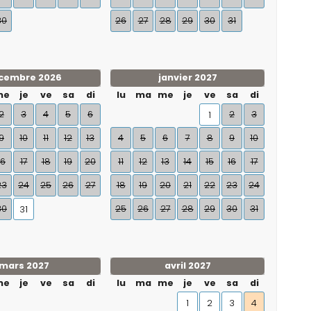
30
26
27
28
29
30
31
cembre 2026
janvier 2027
me
je
ve
sa
di
lu
ma
me
je
ve
sa
di
2
3
4
5
6
2
3
1
9
10
11
12
13
4
5
6
7
8
9
10
16
17
18
19
20
11
12
13
14
15
16
17
23
24
25
26
27
18
19
20
21
22
23
24
30
25
26
27
28
29
30
31
31
mars 2027
avril 2027
me
je
ve
sa
di
lu
ma
me
je
ve
sa
di
1
2
3
4