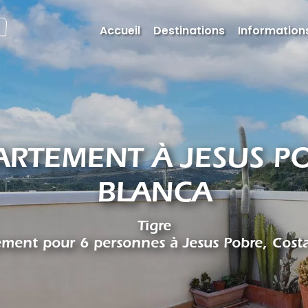
Accueil
Destinations
Informations
PARTEMENT À JESUS P
BLANCA
Tigre
ment pour 6 personnes à Jesus Pobre, Cost