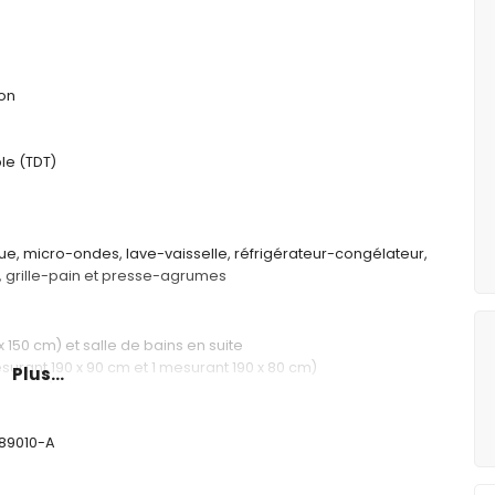
ion
ble (TDT)
que, micro-ondes, lave-vaisselle, réfrigérateur-congélateur,
r, grille-pain et presse-agrumes
 150 cm) et salle de bains en suite
surant 190 x 90 cm et 1 mesurant 190 x 80 cm)
Plus...
x 80 cm)
son baignoire/douche, bidet et toilettes
ouche et toilettes
489010-A