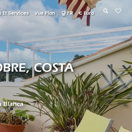
 Et Services
Vue Plan
FR
€ Euro
OBRE, COSTA
a Blanca