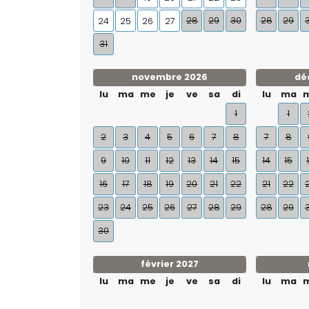
28
29
30
28
29
24
25
26
27
31
novembre 2026
dé
lu
ma
me
je
ve
sa
di
lu
ma
1
1
2
3
4
5
6
7
8
7
8
9
10
11
12
13
14
15
14
15
16
17
18
19
20
21
22
21
22
23
24
25
26
27
28
29
28
29
30
février 2027
lu
ma
me
je
ve
sa
di
lu
ma