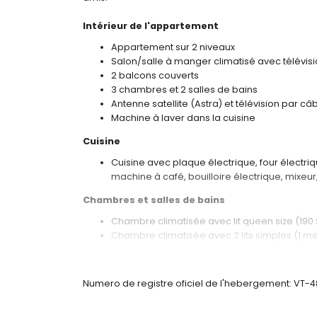
Intérieur de l'appartement
Appartement sur 2 niveaux
Salon/salle à manger climatisé avec télévis
2 balcons couverts
3 chambres et 2 salles de bains
Antenne satellite (Astra) et télévision par câ
Machine à laver dans la cuisine
Cuisine
Cuisine avec plaque électrique, four électri
machine à café, bouilloire électrique, mixeu
Chambres et salles de bains
Chambre climatisée avec lit queen size (190 x
Chambre climatisée avec 2 lits simples (1 me
Chambre climatisée avec 2 lits simples (190 
Salle de bains avec lavabo simple, combinai
Salle de bains en suite avec lavabo simple, d
Numero de registre oficiel de l'hebergement: VT-
Extérieur de l'appartement