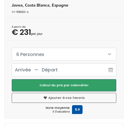
Javea, Costa Blanca, Espagne
VT-508623-A
À partir de
€ 231
par jour
6 Personnes
Calcul du prix par calendrier
Ajouter à vos favoris
Note moyenne
8,9
5 Évaluations