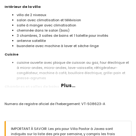
Intérieur de la villa
villa de 2 niveaux
salon avec climatisation et télévision
salle à manger avec climatisation
cheminée dans le salon (bois)
3 chambres, 3 salles de bains et 1 toilette pour invités
antenne satellite
buanderie avec machine à laver et sèche-linge
Cuisine
cuisine ouverte avec plaque de cuisson au gaz, four électrique et
à micro-ondes, micro-ondes, lave-vaisselle, réfrigérateur-
congélateur, machine à café, bouilloire électrique, grille-pain et
presse-agrumes
Plus...
Chambres et salles de bains
chambre avec climatisation, lit king-size (mesurant 190 par 180
cm) et salle de bains en suite
Numero de registre oficiel de l'hebergement: VT-508623-A
chambre avec climatisation, lit queen-size (mesurant 190 par 160
cm) et salle de bains en suite
chambre avec climatisation et lit king-size (mesurant 190 par 180
cm)
salle de bains en suite avec lavabo simple et douche
IMPORTANT À SAVOIR: Les prix pour Villa Pastor à Javea sont
salle de bains en suite avec lavabo simple, douche et toilette
indiqués sur la liste des prix par semaine, y compris les frais