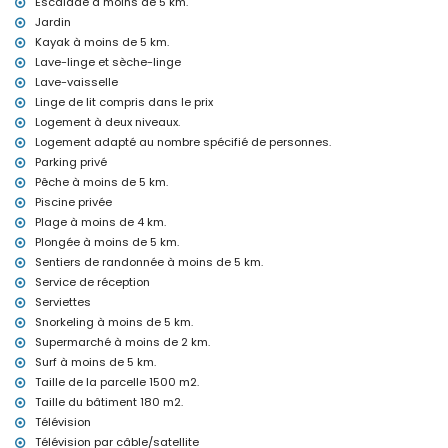
Escalade à moins de 5 km.
les animaux domestiques ne sont pas admis
L'hébergement est très adapté pour les familles avec enfants
Jardin
Kayak à moins de 5 km.
Équipements et services inclus dans le prix de location de la villa
Lave-linge et sèche-linge
internet (fibre optique)
Lave-vaisselle
aspirateur, fer et planche à repasser
Linge de lit compris dans le prix
linge de lit et serviettes
Logement à deux niveaux.
service de réception et service d'urgence 24 heures sur 24
Logement adapté au nombre spécifié de personnes.
chauffage central et climatisation
Parking privé
Équipements et services avec supplément
Pêche à moins de 5 km.
service aéroport
Piscine privée
lit supplémentaire et lit/couffin pour enfants (sur demande)
Plage à moins de 4 km.
Plongée à moins de 5 km.
Divertissements et activités de loisirs pour vos vacances à Xàbia,
Costa Blanca
Sentiers de randonnée à moins de 5 km.
Service de réception
cinéma, bar, promenade (El Arenal et Xàbia) (à moins de 5
Serviettes
kilomètres de la maison)
Snorkeling à moins de 5 km.
Sites et culture à Xàbia, Costa Blanca
Supermarché à moins de 2 km.
musée (Histórico de Xàbia, Xàbia), église (Virgen de Loreto, Puerto,
Surf à moins de 5 km.
Xàbia), monument (Pueblo de Xàbia, Xàbia), bâtiment architectural
Taille de la parcelle 1500 m2.
(Histórico de Xàbia, Xàbia), lieu historique (Pueblo de Xàbia et
Taille du bâtiment 180 m2.
Xàbia) (à moins de 5 kilomètres de l'hébergement)
Télévision
ruine (Molinos de Viento et Xàbia) (à moins de 10 kilomètres de
Télévision par câble/satellite
l'hébergement)