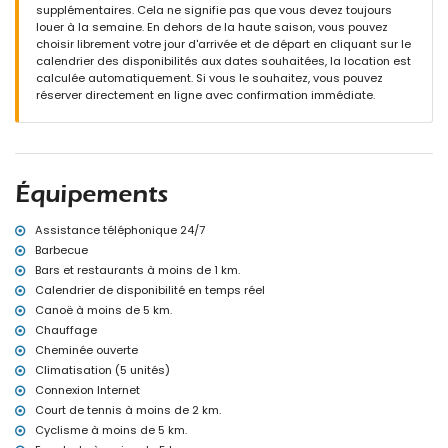
salle de bains avec double lavabo, baignoire, bidet, toilette et
supplémentaires. Cela ne signifie pas que vous devez toujours
sèche-cheveux
louer à la semaine. En dehors de la haute saison, vous pouvez
choisir librement votre jour d'arrivée et de départ en cliquant sur le
Extérieur de la villa
calendrier des disponibilités aux dates souhaitées, la location est
grand terrain clôturé
calculée automatiquement. Si vous le souhaitez, vous pouvez
piscine privée mesurant 12m x 6m et 2m de profondeur
réserver directement en ligne avec confirmation immédiate.
magnifique jardin paysager avec gravier, arbres et mobilier de
jardin avec transats
2 terrasses couvertes
barbecue
coin salon extérieur et coin repas extérieur
2 places de parking privées
Équipements
Plus d'informations
Assistance téléphonique 24/7
ville la plus proche : Xàbia (à moins de 5 kilomètres de la villa)
Barbecue
rivière ou bord de rive le plus proche : Mediterráneo, Xàbia (à
Bars et restaurants à moins de 1 km.
moins de 4 kilomètres de la villa)
Calendrier de disponibilité en temps réel
plage la plus proche : El Arenal, Xàbia (à moins de 4 kilomètres de
Canoë à moins de 5 km.
la villa)
Chauffage
port le plus proche : Aduanas del Mar, Xàbia (à moins de 5
kilomètres de la villa)
Cheminée ouverte
parc le plus proche : Pinosol, Xàbia (à moins de 5 kilomètres de la
Climatisation (5 unités)
villa)
Connexion Internet
aéroport le plus proche : Alicante (à moins de 100 kilomètres de la
Court de tennis à moins de 2 km.
villa)
Cyclisme à moins de 5 km.
deuxième aéroport le plus proche : Valence (> 100 kilomètres)