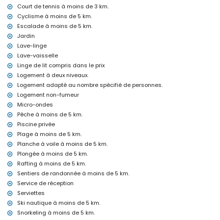
Court de tennis à moins de 3 km.
internet (WiFi)
Cyclisme à moins de 5 km.
fer et planche à repasser
Escalade à moins de 5 km.
linge de lit et serviettes
Jardin
service de réception et service d'urgence 24h/24
chauffage électrique et climatisation
Lave-linge
Lave-vaisselle
Équipements et services avec supplément
Linge de lit compris dans le prix
lit supplémentaire et lit/berceau pour enfants (sur demande)
Logement à deux niveaux.
Logement adapté au nombre spécifié de personnes.
Sites touristiques et culture à Xàbia, Costa Blanca
Logement non-fumeur
musée (Histórico de Xàbia, Xàbia), église (Virgen de Loreto, Puerto,
Micro-ondes
Xàbia), ruine (Molinos de Viento, Xàbia), monument (Pueblo de
Pêche à moins de 5 km.
Xàbia, Xàbia), bâtiment architectural (Pueblo de Xàbia, Xàbia), lieu
Piscine privée
historique (Pueblo de Xàbia et Xàbia) (à moins de 10 kilomètres de
l'hébergement)
Plage à moins de 5 km.
château (Portal de la Vila et Denia) (à moins de 25 kilomètres de
Planche à voile à moins de 5 km.
l'hébergement)
Plongée à moins de 5 km.
Sports
Rafting à moins de 5 km.
Sentiers de randonnée à moins de 5 km.
tennis, randonnée pédestre, vélo de montagne, cyclisme,
Service de réception
escalade, canoë, rafting, pêche, plongée, plongée avec tuba, surf,
Serviettes
planche à voile et ski nautique (à moins de 5 kilomètres de la
villa)
Ski nautique à moins de 5 km.
golf (Club de Golf, Xàbia) et équitation (à moins de 10 kilomètres
Snorkeling à moins de 5 km.
de la villa)