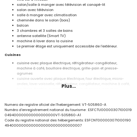
salon/salle à manger avec télévision et canapé-lit
salon avec télévision
salle à manger avec climatisation
cheminée dans le salon (bois)
balcon
3 chambres et 3 salles de bains
antenne satellite (Smart TV)
machine à laver dans la cuisine
Le premier étage est uniquement accessible de l'extérieur.
Cuisines
cuisine avec plaque électrique, réfrigérateur-congélateur,
machine à café, bouilloire électrique, grille-pain et presse-
agrumes
cuisine ouverte avec plaque électrique, four électrique, micro-
ondes, lave-vaisselle, réfrigérateur, congélateur, machine à café,
Plus...
bouilloire électrique, mixeur, grille-pain et presse-agrumes
Chambres et salles de bains
Numero de registre oficiel de l'hebergement: VT-505860-A
chambre avec climatisation, lit double et salle de bain en suite
Numéro d'enregistrement national du tourisme : ESFCTU00000307100019
chambre avec lit queen size (200 par 150 cm)
049400000000000000000VT-505860-A1
chambre avec climatisation, 2 lits simples (190 par 90 cm)
Code du registre national des hébergements: ESFCNT000003071000190
salle de bain en suite avec double lavabo, douche et toilettes
49400000000000000000000000000007
2 salles de bains chacune avec lavabo simple, douche et toilettes
Extérieur de la villa