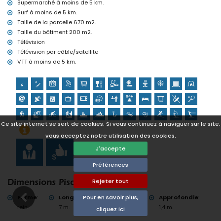
Supermarché à moins de 5 km.
Surf à moins de 5 km.
Taille de la parcelle 670 m2.
Taille du bâtiment 200 m2.
Télévision
Télévision par câble/satellite
VTT à moins de 5 km.
Ce site internet se sert de cookies. Si vous continuez à naviguer sur le site,
vous acceptez notre utilisation des cookies.
J'accepte
Préférences
Rejeter tout
Dimensions Piscine
Forme
:
Longueur
:
Largeur
:
Approfondie
:
Pour en savoir plus,
rein
7 m.
3 m.
1,4 m.
cliquez ici