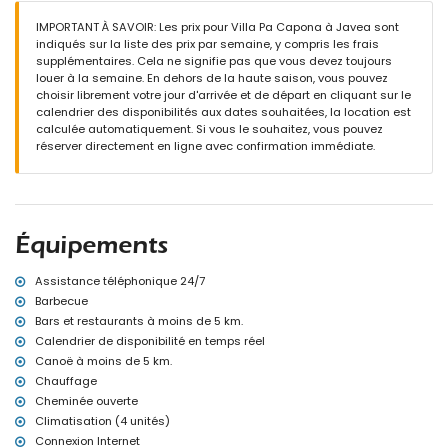
piscine privée en forme de rein mesurant 7m x 3m et 1,4m de
IMPORTANT À SAVOIR: Les prix pour Villa Pa Capona à Javea sont
profondeur
indiqués sur la liste des prix par semaine, y compris les frais
jardin avec gravier, arbres et mobilier de jardin avec transats
supplémentaires. Cela ne signifie pas que vous devez toujours
2 terrasses
louer à la semaine. En dehors de la haute saison, vous pouvez
barbecue
choisir librement votre jour d'arrivée et de départ en cliquant sur le
douche extérieure
calendrier des disponibilités aux dates souhaitées, la location est
espace salon extérieur et espace repas extérieur
calculée automatiquement. Si vous le souhaitez, vous pouvez
réserver directement en ligne avec confirmation immédiate.
Informations supplémentaires
ville la plus proche : Xàbia (à moins de 5 kilomètres de la villa)
rive ou bord le plus proche : Méditerranée, Xàbia (à moins de 5
kilomètres de la villa)
plage la plus proche : El Arenal, Xàbia (à moins de 5 kilomètres de
Équipements
la villa)
port le plus proche : Aduanas del Mar, Xàbia (à moins de 5
kilomètres de la villa)
Assistance téléphonique 24/7
parc le plus proche : Montgó, Xàbia (à moins de 5 kilomètres de la
Barbecue
villa)
Bars et restaurants à moins de 5 km.
aéroport le plus proche : Alicante (à moins de 100 kilomètres de la
Calendrier de disponibilité en temps réel
villa)
Canoë à moins de 5 km.
second aéroport le plus proche : Valence (> 100 kilomètres)
Chauffage
interdiction de fumer
animaux non admis
Cheminée ouverte
L'hébergement est très adapté aux familles avec enfants
Climatisation (4 unités)
Connexion Internet
Équipements et services inclus dans le prix de location de la villa