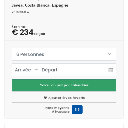
Javea, Costa Blanca, Espagne
VT-505860-A
À partir de
€ 234
par jour
6 Personnes
Calcul du prix par calendrier
Ajouter à vos favoris
Note moyenne
8,6
5 Évaluations