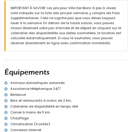
jardin avec pelouse, gravier, arbres et mobilier de jardin avec
transats
IMPORTANT À SAVOIR: Les prix pour Villa Ker Blanc 6 pax à Javea
3 terrasses, dont 2 couvertes
sont indiqués sur la liste des prix par semaine, y compris les frais
barbecue
supplémentaires. Cela ne signifie pas que vous devez toujours
coin salon extérieur et espace repas extérieur
louer à la semaine. En dehors de la haute saison, vous pouvez
choisir librement votre jour d'arrivée et de départ en cliquant sur le
Informations supplémentaires
calendrier des disponibilités aux dates souhaitées, la location est
ville la plus proche : Jávea (à moins de 4 kilomètres de la villa)
calculée automatiquement. Si vous le souhaitez, vous pouvez
rivière ou rive la plus proche : Méditerranée, Jávea (à moins de 5
réserver directement en ligne avec confirmation immédiate.
kilomètres de la villa)
plage la plus proche : La Grava, Jávea (à moins de 5 kilomètres de
la villa)
port le plus proche : Aduanas del Mar (à moins de 3 kilomètres de
la villa)
Équipements
parc le plus proche : Montgó, Jávea (à moins de 3 kilomètres de la
villa)
aéroport le plus proche : Alicante (à moins de 100 kilomètres de la
Animaux domestiques autorisés.
villa)
Assistance téléphonique 24/7
deuxième aéroport le plus proche : Valence (> 100 kilomètres)
Barbecue
animaux de compagnie admis
Bars et restaurants à moins de 2 km.
L'hébergement est très adapté aux familles avec enfants
Calendrier de disponibilité en temps réel
Équipements et services inclus dans le prix de location de la villa
Canoë à moins de 5 km.
Chauffage
internet (WiFi)
fer et planche à repasser
Climatisation (4 unités)
linge de lit et serviettes
Connexion Internet