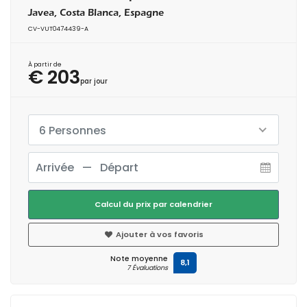
Javea, Costa Blanca, Espagne
CV-VUT0474439-A
À partir de
€ 203
par jour
6 Personnes
Calcul du prix par calendrier
Ajouter à vos favoris
Note moyenne
8,1
7 Évaluations