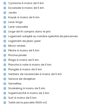
service de réception et service d'urgence 24 heures
Cyclisme à moins de 5 km.
chauffage par air et climatisation
Escalade à moins de 5 km.
Équipements et services à supplément
Jardin
Kayak à moins de 5 km.
lit supplémentaire et lit/couchette pour enfants (sur demande)
Lave-linge
Divertissements et activités de loisirs pour vos vacances à Jávea,
Lave-vaisselle
Costa Blanca
Linge de lit compris dans le prix
discothèque, bar et promenade (Paseo Marítimo) (à moins de 5
Logement adapté au nombre spécifié de personnes.
kilomètres de la maison)
Logement de plain-pied.
Micro-ondes
Sites touristiques et culture à Jávea, Costa Blanca
Pêche à moins de 5 km.
musée (Histórico de Jávea, Jávea), église (Virgen de Loreto,
Piscine privée
Puerto, Jávea), ruine (Molinos de Viento, Jávea), monument (Pueblo
Plage à moins de 5 km.
de Jávea, Jávea), édifice architectural (Pueblo de Jávea, Jávea),
Planche à voile à moins de 5 km.
lieu historique (Pueblo de Jávea et Jávea) (à moins de 5
kilomètres de l'hébergement)
Plongée à moins de 5 km.
château (Portal de la Vila et Denia) (à moins de 10 kilomètres de
Sentiers de randonnée à moins de 5 km.
l'hébergement)
Service de réception
Serviettes
Sports
Snorkeling à moins de 5 km.
randonnée, VTT, cyclisme, escalade, canoë, kayak, pêche, plongée,
Supermarché à moins de 2 km.
snorkeling, surf et planche à voile (à moins de 5 kilomètres de la
Surf à moins de 5 km.
villa)
tennis, golf (La Sella, Denia), équitation et ski nautique (à moins
Taille de la parcelle 1669 m2.