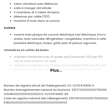
salon climatisé avec télévision
salle à manger climatisée
3 chambres et 3 salles de bains
télévision par câble (TDT)
machine à laver dans la cuisine
Cuisine
cuisine avec plaque de cuisson électrique, four électrique, micro-
ondes, lave-vaisselle, réfrigérateur-congélateur, machine à café,
bouilloire électrique, mixeur, grille-pain et presse-agrumes
Chambres et salles de bains
chambre climatisée avec lit queen size (mesurant 200 par 150
cm) et salle de bains en suite
chambre climatisée avec lit king size (mesurant 200 par 180 cm)
chambre climatisée avec 2 lits simples (mesurant 200 par 90
Plus...
cm)
salle de bains en suite avec double vasque, douche et toilettes
salle de bains avec vasque simple, baignoire/douche combinée
Numero de registre oficiel de l'hebergement: CV-VUT0474439-A
et toilettes
Numéro d'enregistrement national du tourisme : ESFCTU0000030710006
salle de bains avec vasque simple, douche et toilettes
025460000000000000CV-VUT0474439-A6
Extérieur de la villa
Code du registre national des hébergements: ESFCNT000003071000602
54600000000000000000000000000003
grand terrain clôturé
piscine privée mesurant 10m x 5m