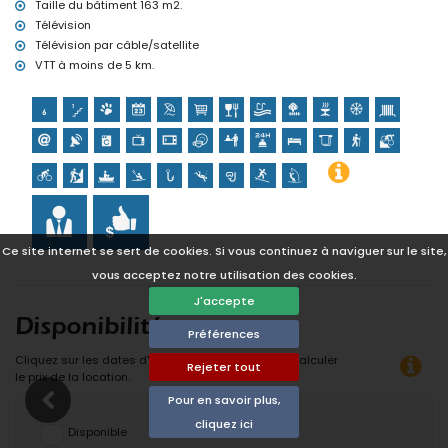
de 10 kilomètres de la villa)
Taille du bâtiment 163 m2.
Télévision
Télévision par câble/satellite
VTT à moins de 5 km.
Ce site internet se sert de cookies. Si vous continuez à naviguer sur le site,
vous acceptez notre utilisation des cookies.
J'accepte
Disponibilité
Préférences
Cliquez sur les dates d'arrivée et de départ pour calculer
Rejeter tout
le prix de la location.
Pour en savoir plus,
cliquez ici
Disponible