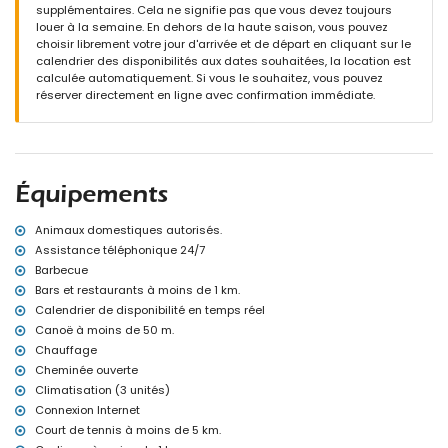
supplémentaires. Cela ne signifie pas que vous devez toujours
terrain clôturé
louer à la semaine. En dehors de la haute saison, vous pouvez
piscine privée mesurant 8m x 4m et 1,8m de profondeur
choisir librement votre jour d'arrivée et de départ en cliquant sur le
jardin avec arbres et mobilier de jardin avec transats
calendrier des disponibilités aux dates souhaitées, la location est
4 terrasses, dont 3 couvertes
calculée automatiquement. Si vous le souhaitez, vous pouvez
barbecue
réserver directement en ligne avec confirmation immédiate.
douche extérieure
espace de séjour et salle à manger extérieurs
2 places de parking privées couvertes
Informations supplémentaires
Équipements
ville la plus proche: Jávea (à moins de 8 kilomètres de la villa)
rivière ou rive la plus proche: Mer Méditerranée, Jávea (à moins de
Animaux domestiques autorisés.
500 mètres de la villa)
Assistance téléphonique 24/7
plage la plus proche: La Barraca, Jávea (à moins de 500 mètres
de la villa)
Barbecue
port le plus proche: Puerto Aduanas del Mar, Jávea (à moins de 10
Bars et restaurants à moins de 1 km.
kilomètres de la villa)
Calendrier de disponibilité en temps réel
parc le plus proche: Montgó, Jávea (à moins de 14 kilomètres de la
Canoë à moins de 50 m.
villa)
Chauffage
aéroport le plus proche: Alicante (à moins de 100 kilomètres de la
villa)
Cheminée ouverte
second aéroport le plus proche: Valence (> 100 kilomètres)
Climatisation (3 unités)
transports publics à proximité: bus à 5 kilomètres et train à 50
Connexion Internet
kilomètres
Court de tennis à moins de 5 km.
animaux de compagnie acceptés