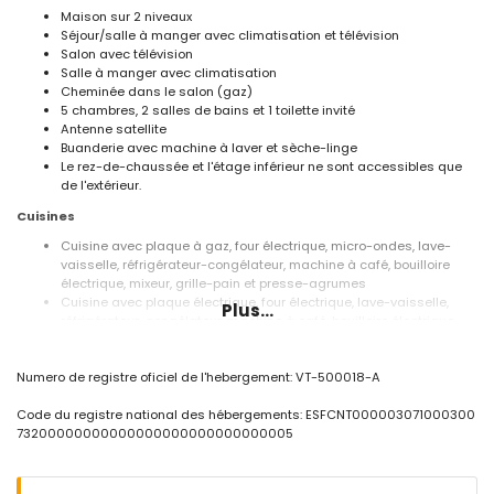
Maison sur 2 niveaux
Séjour/salle à manger avec climatisation et télévision
Salon avec télévision
Salle à manger avec climatisation
Cheminée dans le salon (gaz)
5 chambres, 2 salles de bains et 1 toilette invité
Antenne satellite
Buanderie avec machine à laver et sèche-linge
Le rez-de-chaussée et l'étage inférieur ne sont accessibles que
de l'extérieur.
Cuisines
Cuisine avec plaque à gaz, four électrique, micro-ondes, lave-
vaisselle, réfrigérateur-congélateur, machine à café, bouilloire
électrique, mixeur, grille-pain et presse-agrumes
Cuisine avec plaque électrique, four électrique, lave-vaisselle,
Plus...
réfrigérateur-congélateur, machine à café, bouilloire électrique,
mixeur, grille-pain et presse-agrumes
Chambres et salles de bains
Numero de registre oficiel de l'hebergement: VT-500018-A
3 chambres avec climatisation, chacune avec 2 lits simples
Code du registre national des hébergements: ESFCNT000003071000300
(mesurant 200 par 90 cm)
73200000000000000000000000000005
2 chambres avec climatisation, chacune avec 2 lits simples
(mesurant 220 par 90 cm)
Salle de bains avec lavabo simple, baignoire/douche et toilette