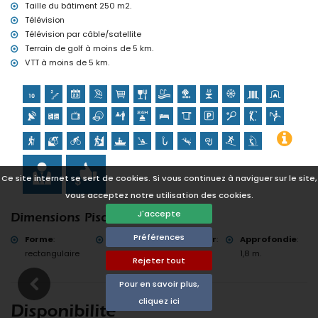
Taille du bâtiment 250 m2.
Tennis, golf (La Sella, Denia), équitation, randonnée, VTT, cyclisme,
Télévision
escalade, canoë, kayak, pêche, plongée, snorkeling, surf et
Télévision par câble/satellite
planche à voile (à moins de 5 kilomètres de la maison)
Terrain de golf à moins de 5 km.
VTT à moins de 5 km.
Ce site internet se sert de cookies. Si vous continuez à naviguer sur le site,
vous acceptez notre utilisation des cookies.
J'accepte
Dimensions Piscine
Préférences
Forme
:
Longueur
:
Largeur
:
Approfondie
:
rectangulaire
10 m.
4 m.
1,8 m.
Rejeter tout
Pour en savoir plus,
cliquez ici
Disponibilité