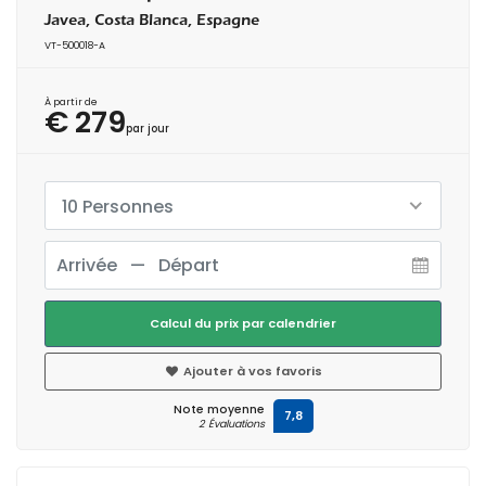
Javea, Costa Blanca, Espagne
VT-500018-A
À partir de
€ 279
par jour
10 Personnes
Calcul du prix par calendrier
Ajouter à vos favoris
Note moyenne
7,8
2 Évaluations