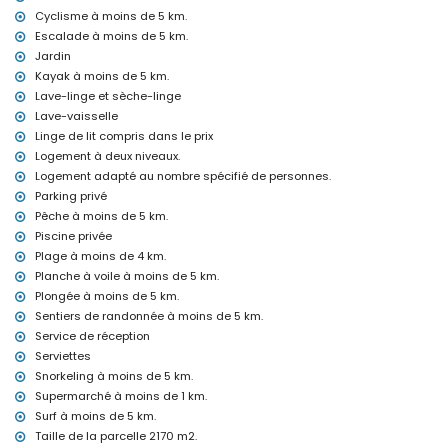
Équipements et services inclus dans le prix de location de la
Cyclisme à moins de 5 km.
maison
Escalade à moins de 5 km.
Jardin
Fer et planche à repasser
Draps et serviettes
Kayak à moins de 5 km.
Service de réception et service d'urgence 24h/24
Lave-linge et sèche-linge
Chauffage par air et climatisation
Lave-vaisselle
Linge de lit compris dans le prix
Équipements et services à supplément
Logement à deux niveaux.
Lit supplémentaire et lit bébé (sur demande)
Logement adapté au nombre spécifié de personnes.
Activités de divertissement et de loisirs pour vos vacances à
Parking privé
Jávea, Costa Blanca
Pêche à moins de 5 km.
Piscine privée
Discothèque, bar et promenade (Paseo Marítimo) (à moins de 5
kilomètres de la maison)
Plage à moins de 4 km.
Planche à voile à moins de 5 km.
Sites et culture à Jávea, Costa Blanca
Plongée à moins de 5 km.
Musée (Histórico de Jávea, Jávea), église (Virgen de Loreto,
Sentiers de randonnée à moins de 5 km.
Puerto, Jávea), ruine (Molinos de Viento, Jávea), monument (Pueblo
Service de réception
de Jávea, Jávea), bâtiment architectural (Pueblo de Jávea, Jávea),
Serviettes
lieu historique (Pueblo de Jávea et Jávea) (à moins de 5
Snorkeling à moins de 5 km.
kilomètres de l'hébergement)
Château (Portal de la Vila et Denia) (à moins de 10 kilomètres de
Supermarché à moins de 1 km.
l'hébergement)
Surf à moins de 5 km.
Taille de la parcelle 2170 m2.
Sports