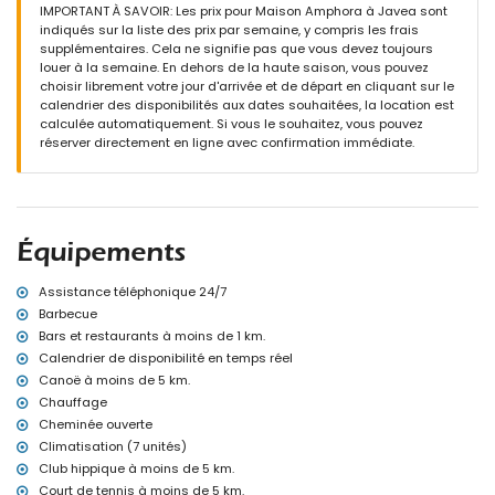
Salle de bains avec lavabo simple, douche et toilette
IMPORTANT À SAVOIR: Les prix pour Maison Amphora à Javea sont
indiqués sur la liste des prix par semaine, y compris les frais
Extérieur de la maison
supplémentaires. Cela ne signifie pas que vous devez toujours
Grand terrain clos
louer à la semaine. En dehors de la haute saison, vous pouvez
Piscine privée mesurant 10m x 4m et 1,8m de profondeur
choisir librement votre jour d'arrivée et de départ en cliquant sur le
Jardin avec gravier, arbres et mobilier de jardin avec transats
calendrier des disponibilités aux dates souhaitées, la location est
2 terrasses couvertes
calculée automatiquement. Si vous le souhaitez, vous pouvez
Barbecue
réserver directement en ligne avec confirmation immédiate.
Coin salon extérieur et coin repas extérieur
3 places de parking privées
Informations supplémentaires
Ville la plus proche : Jávea (à moins de 3 kilomètres de la maison)
Équipements
Rivière ou bord de mer le plus proche : Mer Méditerranée, Jávea (à
moins de 4 kilomètres de la maison)
Plage la plus proche : La Grava, Jávea (à moins de 4 kilomètres de
Assistance téléphonique 24/7
la maison)
Barbecue
Port le plus proche : Aduanas del Mar (à moins de 5 kilomètres de
Bars et restaurants à moins de 1 km.
la maison)
Calendrier de disponibilité en temps réel
Parc le plus proche : Montgó, Jávea (à moins de 2 kilomètres de la
Canoë à moins de 5 km.
maison)
Chauffage
Aéroport le plus proche : Alicante (à moins de 100 kilomètres de la
maison)
Cheminée ouverte
Deuxième aéroport le plus proche : Valence (> 100 kilomètres)
Climatisation (7 unités)
Animaux non admis
Club hippique à moins de 5 km.
L'hébergement est très adapté aux familles avec enfants
Court de tennis à moins de 5 km.