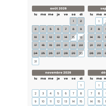
août 2026
se
lu
ma
me
je
ve
sa
di
lu
ma
1
2
1
3
4
5
6
7
8
9
7
8
10
11
12
13
14
14
15
15
16
17
18
19
20
21
22
23
21
22
24
25
26
27
28
29
28
29
30
31
novembre 2026
dé
lu
ma
me
je
ve
sa
di
lu
ma
1
1
2
3
4
5
6
7
8
7
8
9
10
11
12
13
14
15
14
15