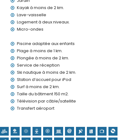
Jardin
s avec enfants
Kayak à moins de 2 km.
e location de l'appartement
Lave-vaisselle
Logement à deux niveaux.
Micro-ondes
4h/24
Piscine adaptée aux enfants
Plage à moins de 1 km.
Plongée à moins de 2 km.
Service de réception
Ski nautique à moins de 2 km.
Station d’accueil pour iPod
à Jávea, Costa Blanca
Surf à moins de 2 km.
 1000 mètres de la maison)
Taille du bâtiment 150 m2.
s de 5 kilomètres de la maison)
Télévision par câble/satellite
Transfert aéroport
rgen de Loreto, Puerto, Jávea), ruine (Molinos de Viento,
bâtiment architectural (Histórico de Jávea, Jávea), lieu
ins de 5 kilomètres du logement)
s de 25 kilomètres du logement)