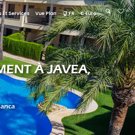
 Et Services
Vue Plan
FR
€ Euro
MENT À JAVEA,
lanca