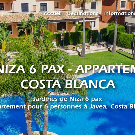
Accueil
Destinations
Informations
NIZA 6 PAX - APPARTE
COSTA BLANCA
Jardines de Niza 6 pax
rtement pour 6 personnes à Javea, Costa B