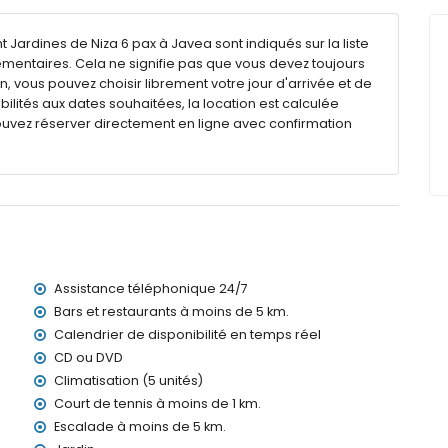
Jardines de Niza 6 pax à Javea sont indiqués sur la liste
émentaires. Cela ne signifie pas que vous devez toujours
bilier de jardin avec transats
n, vous pouvez choisir librement votre jour d'arrivée et de
bilités aux dates souhaitées, la location est calculée
ouvez réserver directement en ligne avec confirmation
térieur
ilomètres de l'appartement)
Assistance téléphonique 24/7
iterranée, Jávea (à moins de 1000 mètres de l'appartement)
oins de 1000 mètres de l'appartement)
Bars et restaurants à moins de 5 km.
a (à moins de 3 kilomètres de l'appartement)
Calendrier de disponibilité en temps réel
s de 3 kilomètres de l'appartement)
CD ou DVD
de 100 kilomètres de l'appartement)
Climatisation (5 unités)
> 100 kilomètres)
Court de tennis à moins de 1 km.
e 500 mètres
Escalade à moins de 5 km.