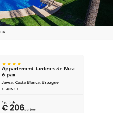
TER
Appartement Jardines de Niza
6 pax
Javea, Costa Blanca, Espagne
AT-448513-A
À partir de
€ 206
par jour