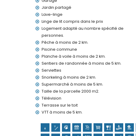
Garage
Le logement est très adapté pour les famille
Jardin partagé
Installations et services inclus dans le prix d
Lave-linge
Internet (WiFi)
Linge de lit compris dans le prix
Aspirateur et fer à repasser avec planche
Logement adapté au nombre spécifié de
Linge de lit et serviettes
personnes.
Service de réception et service d'urgence 2
Pêche à moins de 2 km.
Chauffage au sol et climatisation
Piscine commune
Installations et services à supplément
Planche à voile à moins de 2 km.
Service aéroport
Sentiers de randonnée à moins de 5 km.
Lits/berceaux pour enfants (sur demande)
Serviettes
Snorkeling à moins de 2 km.
Divertissements et loisirs pour vos vacances 
Supermarché à moins de 5 km.
Promenade (El Arenal et Jávea) (à moins de
Taille de la parcelle 2000 m2.
Cinéma, théâtre, discothèque et bar (à moin
Télévision
Sites et culture à Jávea, Costa Blanca
Terrasse sur le toit
VTT à moins de 5 km.
Musée (Histórico de Jávea, Jávea), église (Vi
Jávea), monument (Pueblo de Jávea, Jávea), 
historique (Pueblo de Jávea et Jávea) (à mo
Château (Portal de la Vila et Dénia) (à moin