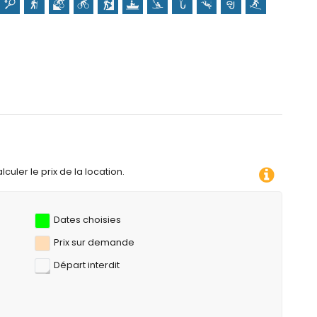
ement)
ayak, pêche, plongée, snorkeling, surf, planche à voile et ski
rtement)
ins de 10 kilomètres de l'appartement)
culer le prix de la location.
Dates choisies
Prix ​​sur demande
Départ interdit