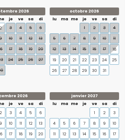
ptembre 2026
octobre 2026
me
je
ve
sa
di
lu
ma
me
je
ve
sa
di
3
4
5
6
1
2
3
4
2
9
10
11
12
13
5
6
7
8
9
10
11
16
17
18
19
20
12
13
14
15
16
17
18
23
24
25
26
27
19
20
21
22
23
24
25
30
26
27
28
29
30
31
cembre 2026
janvier 2027
me
je
ve
sa
di
lu
ma
me
je
ve
sa
di
2
3
4
5
6
1
2
3
9
10
11
12
13
4
5
6
7
8
9
10
16
17
18
19
20
11
12
13
14
15
16
17