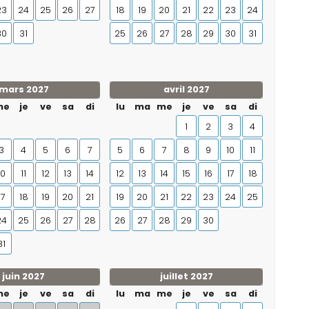
23
24
25
26
27
18
19
20
21
22
23
24
30
31
25
26
27
28
29
30
31
mars 2027
avril 2027
me
je
ve
sa
di
lu
ma
me
je
ve
sa
di
1
2
3
4
3
4
5
6
7
5
6
7
8
9
10
11
10
11
12
13
14
12
13
14
15
16
17
18
17
18
19
20
21
19
20
21
22
23
24
25
24
25
26
27
28
26
27
28
29
30
31
juin 2027
juillet 2027
me
je
ve
sa
di
lu
ma
me
je
ve
sa
di