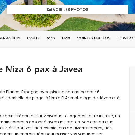
VOIR LES PHOTOS
ÉSERVATION
CARTE
AVIS
PRIX
VOIR LES PHOTOS
CONTAC
e Niza 6 pax à Javea
sta Blanca, Espagne avec piscine commune pour 6
ésidentielle de plage, à 1 km d'El Arenal, plage de Jávea et à
bains, réparties sur 2 niveaux. Le logement offre intimité, un
jardin commun gazonné avec des arbres. Son confort et la
tivités sportives, des installations de divertissement, des
partement un endroit idéal pour passer vos vacances en