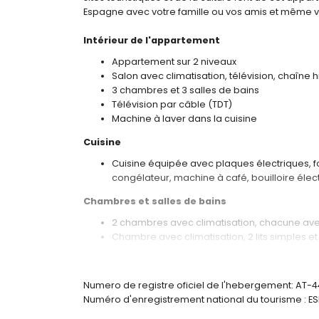
Espagne avec votre famille ou vos amis et même
Intérieur de l'appartement
Appartement sur 2 niveaux
Salon avec climatisation, télévision, chaîne hi
3 chambres et 3 salles de bains
Télévision par câble (TDT)
Machine à laver dans la cuisine
Cuisine
Cuisine équipée avec plaques électriques, fo
congélateur, machine à café, bouilloire élec
Chambres et salles de bains
2 chambres avec climatisation, chacune avec
Chambre avec climatisation, 2 lits simples et
Salle de bain attenante avec lavabo, combin
Salle de bain avec lavabo, combinaison baig
Salle de bain avec lavabo, douche et toilett
Numero de registre oficiel de l'hebergement: AT-
Numéro d'enregistrement national du tourisme 
Extérieur de l'appartement