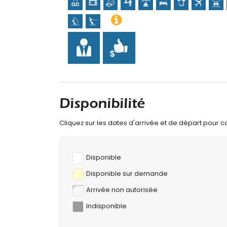
Sports
Tennis (à moins de 1000 mètres de l'appart
Randonnée, VTT, cyclisme, escalade, canoë, k
nautique (à moins de 5 kilomètres de l'appa
Golf (Club de Golf de Jávea et Jávea) (à mo
Disponibilité
Cliquez sur les dates d'arrivée et de départ pour cal
Disponible
Disponible sur demande
Arrivée non autorisée
Indisponible