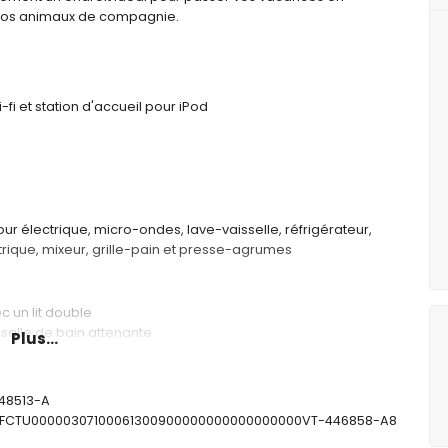
 vos animaux de compagnie.
-fi et station d'accueil pour iPod
ur électrique, micro-ondes, lave-vaisselle, réfrigérateur,
trique, mixeur, grille-pain et presse-agrumes
 un lit double
 salle de bain attenante
Plus...
aison baignoire/douche, bidet et toilettes
noire/douche, bidet et toilettes
es
448513-A
: ESFCTU00000307100061300900000000000000000VT-446858-A8