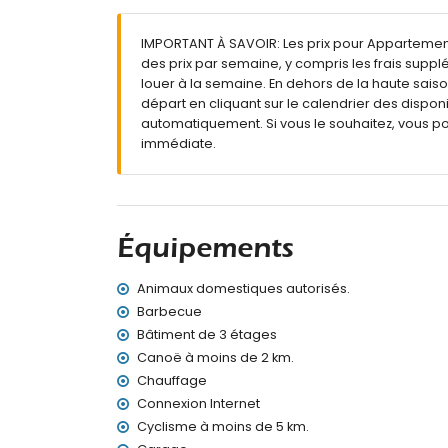
Terrain vaste et clôturé
Piscine commune
IMPORTANT À SAVOIR: Les prix pour Appartement 
Piscine pour enfants
des prix par semaine, y compris les frais suppl
Magnifique jardin gazonné avec arbres et mo
louer à la semaine. En dehors de la haute saiso
Jardin commun gazonné avec arbres
départ en cliquant sur le calendrier des disponi
3 terrasses, dont 1 couverte
automatiquement. Si vous le souhaitez, vous p
Barbecue
immédiate.
Douche extérieure
Espace détente extérieur et espace repas ex
Garage privé
Toit-terrasse
Informations supplémentaires
Équipements
Ville la plus proche : Jávea (à moins de 4 k
Animaux domestiques autorisés.
Rivière ou bord de mer le plus proche : Méd
Plage la plus proche : El Arenal, Jávea (à m
Barbecue
Port le plus proche : Aduanas del Mar, Jáve
Bâtiment de 3 étages
Parc le plus proche : Pinosol, Jávea (à moin
Canoë à moins de 2 km.
Aéroport le plus proche : Alicante (à moins 
Chauffage
Deuxième aéroport le plus proche : Valence (
Connexion Internet
Transport public à proximité : bus à moins d
Cyclisme à moins de 5 km.
Animaux de compagnie acceptés