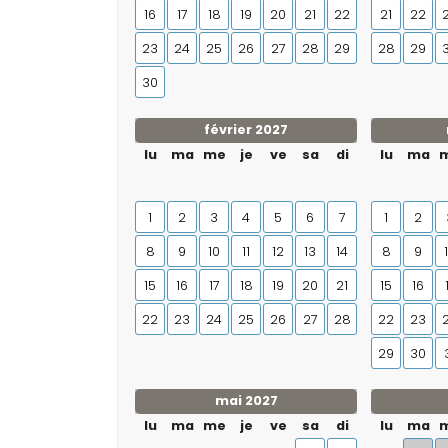
16
17
18
19
20
21
22
21
22
23
24
25
26
27
28
29
28
29
30
février 2027
lu
ma
me
je
ve
sa
di
lu
ma
1
2
3
4
5
6
7
1
2
8
9
10
11
12
13
14
8
9
15
16
17
18
19
20
21
15
16
22
23
24
25
26
27
28
22
23
29
30
mai 2027
lu
ma
me
je
ve
sa
di
lu
ma