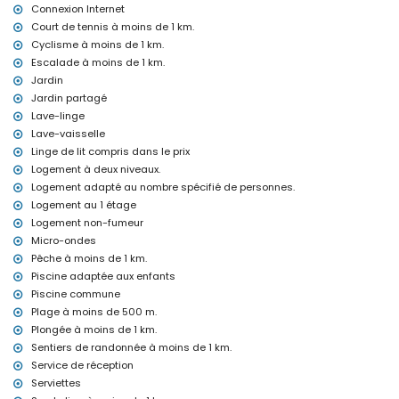
Deuxième aéroport le plus proche : Valence (> 100 kilomètres)
Connexion Internet
Interdiction de fumer
Court de tennis à moins de 1 km.
Veuillez consulter si les animaux de compagnie sont autorisés
Cyclisme à moins de 1 km.
L’hébergement est très adapté pour les familles avec enfants
Escalade à moins de 1 km.
Équipements et services inclus dans le prix de location de
Jardin
l'appartement
Jardin partagé
Internet (WiFi)
Lave-linge
Fer et planche à repasser
Lave-vaisselle
Linge de lit et serviettes
Linge de lit compris dans le prix
Service de réception et service d'urgence 24h/24
Logement à deux niveaux.
Chauffage au sol et climatisation
Logement adapté au nombre spécifié de personnes.
Équipements et services à charge supplémentaire
Logement au 1 étage
Lit supplémentaire et lit/couffin pour enfants (sur demande)
Logement non-fumeur
Micro-ondes
Divertissement et activités de loisirs pour vos vacances à Javea,
Pêche à moins de 1 km.
Costa Blanca
Piscine adaptée aux enfants
Discothèque, bar, promenade (El Arenal et Javea) (à moins de
Piscine commune
1000 mètres de la maison)
Plage à moins de 500 m.
Cinéma (à moins de 5 kilomètres de la maison)
Plongée à moins de 1 km.
Sites et culture à Javea, Costa Blanca
Sentiers de randonnée à moins de 1 km.
Service de réception
Musée (Histórico de Javea, Javea), église (Virgen de Loreto,
Puerto, Javea), ruine (Molinos de Viento, Javea), monument (Pueblo
Serviettes
de Javea, Javea), bâtiment architectural (Pueblo de Javea, Javea),