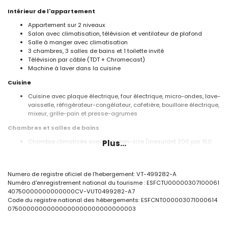
Intérieur de l'appartement
Appartement sur 2 niveaux
Salon avec climatisation, télévision et ventilateur de plafond
Salle à manger avec climatisation
3 chambres, 3 salles de bains et 1 toilette invité
Télévision par câble (TDT + Chromecast)
Machine à laver dans la cuisine
Cuisine
Cuisine avec plaque électrique, four électrique, micro-ondes, lave-
vaisselle, réfrigérateur-congélateur, cafetière, bouilloire électrique,
mixeur, grille-pain et presse-agrumes
Chambres et salles de bains
Chambre climatisée avec lit queen-size (mesurant 200 par 150
Plus...
cm), ventilateur et salle de bain en suite
Chambre climatisée avec lit simple (mesurant 200 par 90 cm),
ventilateur et salle de bain en suite
Numero de registre oficiel de l'hebergement: VT-499282-A
Chambre climatisée avec 2 lits simples (mesurant 190 par 90 cm)
Numéro d'enregistrement national du tourisme : ESFCTU00000307100061
et ventilateur
40750000000000000CV-VUT0499282-A7
Salle de bain en suite avec lavabo, baignoire/douche, bidet et
Code du registre national des hébergements: ESFCNT000003071000614
toilette
07500000000000000000000000000003
Salle de bain en suite avec lavabo, douche et toilette
Salle de bain avec lavabo, douche et toilette