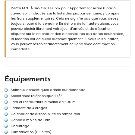
Extérieur de l'appartement
IMPORTANT À SAVOIR: Les prix pour Appartement Aram 6 pax à
Grand terrain clôturé
Javea sont indiqués sur la liste des prix par semaine, y compris
Piscine commune en forme de lagon
les frais supplémentaires. Cela ne signifie pas que vous devez
Piscine pour enfants
toujours louer à la semaine. En dehors de la haute saison, vous
Beau jardin avec pelouse et arbres, mobilier de jardin avec
pouvez choisir librement votre jour d'arrivée et de départ en
transats
cliquant sur le calendrier des disponibilités aux dates souhaitées,
Jardin commun avec pelouse et arbres
la location est calculée automatiquement. Si vous le souhaitez,
2 terrasses, dont 1 couverte
vous pouvez réserver directement en ligne avec confirmation
Douche extérieure
immédiate.
Espace salon extérieur et espace repas extérieur
Garage commun
Informations supplémentaires
Ville la plus proche : Javea (à moins de 1000 mètres de
Équipements
l'appartement)
Bord de rivière ou rivage le plus proche : Mediterraneo, Javea (à
moins de 500 mètres de l'appartement)
Animaux domestiques admis sur demande.
Plage la plus proche : El Arenal, Javea (à moins de 500 mètres de
Assistance téléphonique 24/7
l'appartement)
Bars et restaurants à moins de 500 m.
Port le plus proche : Nou Fontana (à moins de 1000 mètres de
Bâtiment de 3 étages
l'appartement)
Calendrier de disponibilité en temps réel
Parc le plus proche : Montgo (à moins de 3 kilomètres de
Canoë à moins de 1 km.
l'appartement)
Aéroport le plus proche : Alicante (à moins de 100 kilomètres de
Chauffage
l'appartement)
Climatisation (6 unités)