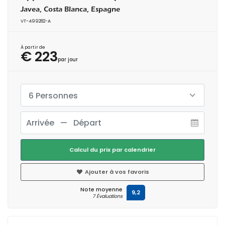
Javea, Costa Blanca, Espagne
VT-499282-A
À partir de
€ 223
par jour
6 Personnes
Calcul du prix par calendrier
Ajouter à vos favoris
Note moyenne
9,2
7 Évaluations