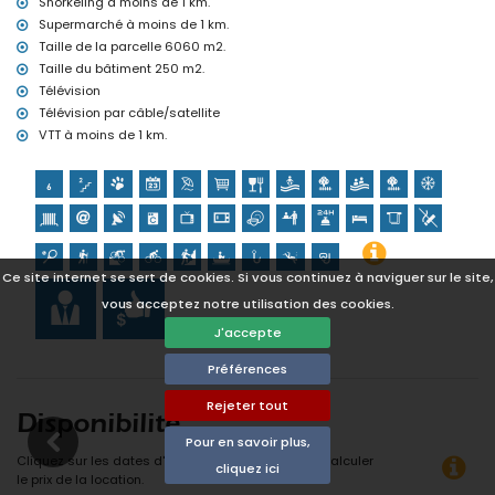
Snorkeling à moins de 1 km.
lieu historique (Pueblo de Javea et Javea) (à moins de 5
Supermarché à moins de 1 km.
kilomètres de l'hébergement)
Taille de la parcelle 6060 m2.
Château (Portal de la Vila et Denia) (à moins de 25 kilomètres de
Taille du bâtiment 250 m2.
l'hébergement)
Télévision
Sports
Télévision par câble/satellite
Tennis, randonnée, VTT, cyclisme, escalade, canoë, pêche, plongée
VTT à moins de 1 km.
et snorkeling (à moins de 1000 mètres de l'appartement)
Golf et équitation (à moins de 10 kilomètres de l'appartement)
Ce site internet se sert de cookies. Si vous continuez à naviguer sur le site,
vous acceptez notre utilisation des cookies.
J'accepte
Préférences
Rejeter tout
Disponibilité
Pour en savoir plus,
Cliquez sur les dates d'arrivée et de départ pour calculer
cliquez ici
le prix de la location.