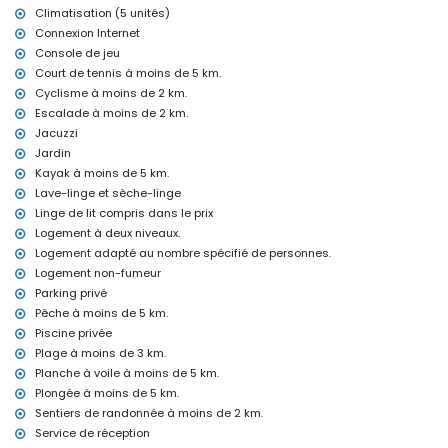
villa)
Climatisation (5 unités)
aéroport le plus proche: Alicante (à moins de 100 kilomètres de la
Connexion Internet
villa)
Console de jeu
deuxième aéroport le plus proche: Valence (> 100 kilomètres)
interdiction de fumer
Court de tennis à moins de 5 km.
animaux domestiques admis
Cyclisme à moins de 2 km.
L'hébergement est très adapté aux familles avec enfants
Escalade à moins de 2 km.
Installations et services inclus dans le prix de location de la villa
Jacuzzi
Jardin
internet (WiFi)
Kayak à moins de 5 km.
aspirateur
Lave-linge et sèche-linge
linge de lit et serviettes
service de réception et service d'urgence 24 heures sur 24
Linge de lit compris dans le prix
console de jeux (PlayStation 3)
Logement à deux niveaux.
chauffage à air et climatisation
Logement adapté au nombre spécifié de personnes.
Logement non-fumeur
Installations et services avec supplément
Parking privé
jacuzzi extérieur
Pêche à moins de 5 km.
lit supplémentaire et lits/couffins pour enfants (sur demande)
Piscine privée
Divertissements et activités de loisirs pour vos vacances à Denia,
Plage à moins de 3 km.
Costa Blanca
Planche à voile à moins de 5 km.
bar, promenade (Las Marinas et Denia) (à moins de 5 kilomètres
Plongée à moins de 5 km.
de la maison)
Sentiers de randonnée à moins de 2 km.
Service de réception
Sites et culture à Denia, Costa Blanca