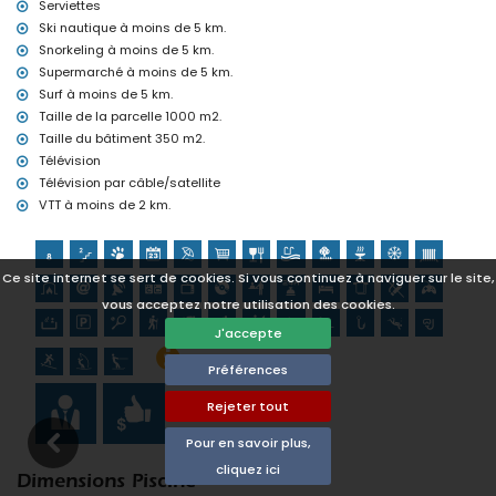
Serviettes
musée (Histórico de Denia), église (Portal de la Vila, Denia),
Ski nautique à moins de 5 km.
château (Portal de la Vila, Denia), monument (Pueblo de Denia),
Snorkeling à moins de 5 km.
bâtiment architectural (Centro de Denia) et lieu historique
(Histórico de Denia) (à moins de 5 kilomètres de l'hébergement)
Supermarché à moins de 5 km.
ruine (Molinos de Viento et Javea) (à moins de 10 kilomètres de
Surf à moins de 5 km.
l'hébergement)
Taille de la parcelle 1000 m2.
Taille du bâtiment 350 m2.
Sports
Télévision
tennis, randonnée, VTT, cyclisme, escalade, canoë, kayak, pêche,
Télévision par câble/satellite
plongée, snorkeling, surf, planche à voile et ski nautique (à moins
VTT à moins de 2 km.
de 5 kilomètres de la villa)
golf (La Sella Golf Club, Denia) et équitation (à moins de 10
kilomètres de la villa)
Ce site internet se sert de cookies. Si vous continuez à naviguer sur le site,
vous acceptez notre utilisation des cookies.
J'accepte
Préférences
Rejeter tout
Pour en savoir plus,
cliquez ici
Dimensions Piscine