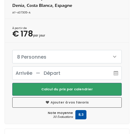
Denia, Costa Blanca, Espagne
AT-437305-A
À partir de
€ 178
par jour
8 Personnes
Calcul du prix par calendrier
Ajouter à vos favoris
Note moyenne
8,3
30 Évaluations