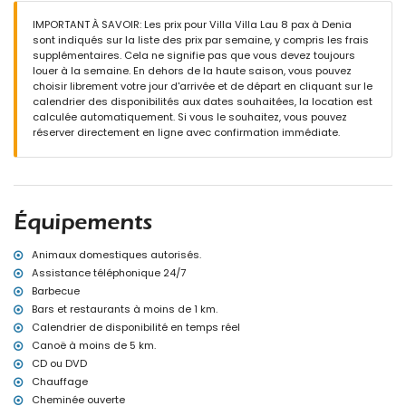
90 cm)
chambre avec 2 lits simples (mesurant 190 par 90 cm)
IMPORTANT À SAVOIR: Les prix pour Villa Villa Lau 8 pax à Denia
salle de bains avec double vasque, baignoire/douche et toilettes
sont indiqués sur la liste des prix par semaine, y compris les frais
salle de bains avec double vasque, douche et toilettes
supplémentaires. Cela ne signifie pas que vous devez toujours
louer à la semaine. En dehors de la haute saison, vous pouvez
Extérieur de la villa
choisir librement votre jour d'arrivée et de départ en cliquant sur le
terrain clôturé
calendrier des disponibilités aux dates souhaitées, la location est
piscine privée en forme de rein mesurant 13m x 5m et 2m de
calculée automatiquement. Si vous le souhaitez, vous pouvez
profondeur
réserver directement en ligne avec confirmation immédiate.
magnifique jardin avec pelouse, arbres et mobilier de jardin avec
transats
4 terrasses, dont 3 couvertes
cuisine extérieure et barbecue
douche extérieure
espace salon et salle à manger extérieurs
Équipements
parking privé couvert et fermé
Animaux domestiques autorisés.
Plus d'informations
Assistance téléphonique 24/7
ville la plus proche: Javea (à moins de 5 kilomètres de la villa)
Barbecue
rivière ou rive la plus proche: Mediterraneo, Javea (à moins de 3
Bars et restaurants à moins de 1 km.
kilomètres de la villa)
Calendrier de disponibilité en temps réel
plage la plus proche: Las Marinas, Denia (à moins de 3 kilomètres
Canoë à moins de 5 km.
de la villa)
port le plus proche: La Marina, Denia (à moins de 3 kilomètres de
CD ou DVD
la villa)
Chauffage
parc le plus proche: Montgo, Denia (à moins de 3 kilomètres de la
Cheminée ouverte