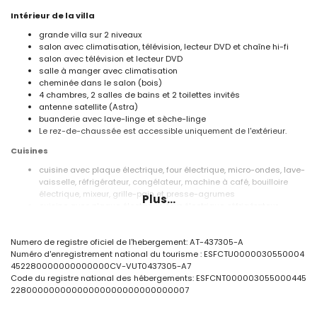
Intérieur de la villa
grande villa sur 2 niveaux
salon avec climatisation, télévision, lecteur DVD et chaîne hi-fi
salon avec télévision et lecteur DVD
salle à manger avec climatisation
cheminée dans le salon (bois)
4 chambres, 2 salles de bains et 2 toilettes invités
antenne satellite (Astra)
buanderie avec lave-linge et sèche-linge
Le rez-de-chaussée est accessible uniquement de l'extérieur.
Cuisines
cuisine avec plaque électrique, four électrique, micro-ondes, lave-
vaisselle, réfrigérateur, congélateur, machine à café, bouilloire
électrique, mixeur, grille-pain et presse-agrumes
Plus...
cuisine avec plaque électrique, four électrique, réfrigérateur,
congélateur, machine à café, bouilloire électrique, mixeur, grille-
pain et presse-agrumes
Numero de registre oficiel de l'hebergement: AT-437305-A
Chambres et salles de bains
Numéro d'enregistrement national du tourisme : ESFCTU0000030550004
452280000000000000CV-VUT0437305-A7
chambre avec lit superposé (mesurant 200 par 90 cm)
Code du registre national des hébergements: ESFCNT000003055000445
chambre avec climatisation et 2 lits simples (mesurant 190 par
22800000000000000000000000000007
90 cm)
chambre avec climatisation et 2 lits simples (mesurant 200 par