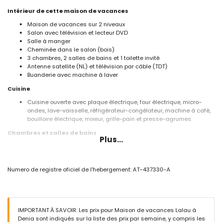
Intérieur de cette maison de vacances
Maison de vacances sur 2 niveaux
Salon avec télévision et lecteur DVD
Salle à manger
Cheminée dans le salon (bois)
3 chambres, 2 salles de bains et 1 toilette invité
Antenne satellite (NL) et télévision par câble (TDT)
Buanderie avec machine à laver
Cuisine
Cuisine ouverte avec plaque électrique, four électrique, micro-
ondes, lave-vaisselle, réfrigérateur-congélateur, machine à café,
bouilloire électrique, mixeur, grille-pain et presse-agrumes
Chambres et salles de bains
Plus...
2 chambres climatisées, chacune avec lit double et salle de bains
en suite
Chambre avec climatisation et 2 lits simples
Numero de registre oficiel de l'hebergement: AT-437330-A
Salle de bains en suite avec lavabo simple, douche et toilette
Salle de bains avec lavabo simple, douche et toilette
Extérieur de cette maison de vacances
Grand terrain clôturé
IMPORTANT À SAVOIR: Les prix pour Maison de vacances Lalau à
Piscine privée mesurant 10m x 5m et 1,5m de profondeur
Denia sont indiqués sur la liste des prix par semaine, y compris les