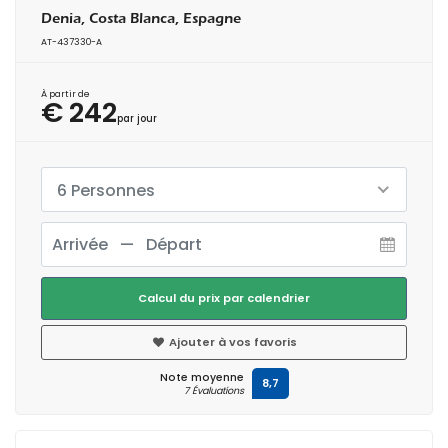
Denia, Costa Blanca, Espagne
AT-437330-A
À partir de
€ 242
par jour
6 Personnes
Calcul du prix par calendrier
Ajouter à vos favoris
Note moyenne
8,7
7 Évaluations