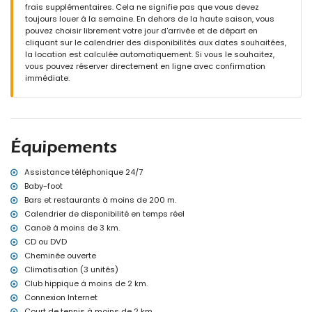
Beau jardin arboré avec meubles de jardin et chaises longues
frais supplémentaires. Cela ne signifie pas que vous devez
2 terrasses, dont 1 couverte
toujours louer à la semaine. En dehors de la haute saison, vous
Douche extérieure
pouvez choisir librement votre jour d'arrivée et de départ en
Espace détente et espace repas extérieur
cliquant sur le calendrier des disponibilités aux dates souhaitées,
Espace de stationnement privé couvert et 2 places de
la location est calculée automatiquement. Si vous le souhaitez,
stationnement privées
vous pouvez réserver directement en ligne avec confirmation
immédiate.
Informations supplémentaires
Ville la plus proche : Ondara (à moins de 100 mètres de la
maison)
Rive ou bord le plus proche : Mer Méditerranée, Denia (à moins de
5 kilomètres de la maison)
Équipements
Plage la plus proche : Las Marinas, Denia (à moins de 5 kilomètres
de la maison)
Port le plus proche : Port de Denia (à moins de 10 kilomètres de la
Assistance téléphonique 24/7
maison)
Baby-foot
Parc le plus proche : Parc du Centre de Santé (à moins de 200
Bars et restaurants à moins de 200 m.
mètres de la maison)
Calendrier de disponibilité en temps réel
Aéroport le plus proche : Alicante (à moins de 100 kilomètres de la
Canoë à moins de 3 km.
maison)
CD ou DVD
Deuxième aéroport le plus proche : Valence (> 100 kilomètres)
Les animaux de compagnie ne sont pas autorisés
Cheminée ouverte
L'hébergement est très adapté pour les familles avec enfants
Climatisation (3 unités)
Club hippique à moins de 2 km.
Équipements et services inclus dans le prix de location de cette
Connexion Internet
maison de vacances
Court de tennis à moins de 2 km.