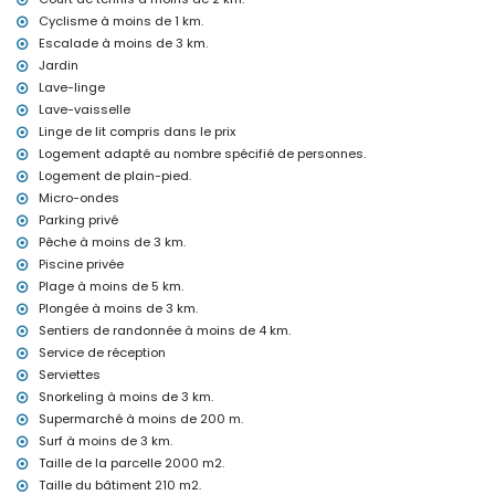
Internet (WiFi)
Cyclisme à moins de 1 km.
Fer et planche à repasser
Escalade à moins de 3 km.
Literie et serviettes
Service de réception et service d'urgence 24h/24
Jardin
Baby-foot
Lave-linge
Climatisation
Lave-vaisselle
Linge de lit compris dans le prix
Équipements et services avec supplément
Logement adapté au nombre spécifié de personnes.
Service aéroport
Logement de plain-pied.
Lit supplémentaire et lit/couchage pour enfants (sur demande)
Micro-ondes
Divertissements et activités de loisirs pour vos vacances à Denia,
Parking privé
Costa Blanca
Pêche à moins de 3 km.
Cinéma, théâtre, discothèque, bar et promenade (Denia) (à moins
Piscine privée
de 5 kilomètres de la maison)
Plage à moins de 5 km.
Plongée à moins de 3 km.
Sites et culture à Denia, Costa Blanca
Sentiers de randonnée à moins de 4 km.
Château (Portal de la Vila, Denia), ruine (Moulins à vent, Denia),
Service de réception
monument (Denia Historique), bâtiment architectural (Denia
Serviettes
Historique) et lieu historique (Denia Historique) (à moins de 5
Snorkeling à moins de 3 km.
kilomètres de l'hébergement)
Musée (Denia Historique) et église (Denia) (à moins de 10
Supermarché à moins de 200 m.
kilomètres de l'hébergement)
Surf à moins de 3 km.
Taille de la parcelle 2000 m2.
Sports
Taille du bâtiment 210 m2.