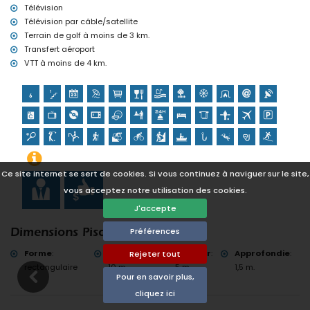
Cyclisme (à moins de 1000 mètres de la maison)
Télévision
Tennis, golf (La Sella Golf), équitation, randonnée, VTT, escalade,
Télévision par câble/satellite
canoë, pêche, plongée, snorkeling et surf (à moins de 5 kilomètres
Terrain de golf à moins de 3 km.
de la maison)
Transfert aéroport
VTT à moins de 4 km.
Ce site internet se sert de cookies. Si vous continuez à naviguer sur le site,
vous acceptez notre utilisation des cookies.
J'accepte
Préférences
Dimensions Piscine
Forme
:
Longueur
:
Largeur
:
Approfondie
:
Rejeter tout
rectangulaire
10 m.
5 m.
1,5 m.
Pour en savoir plus,
cliquez ici