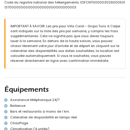
espace de vie extérieur et salle à manger extérieure
Code du registre national des hébergements: ESFCNT000003029000531
2 places de parking privées et sécurisées
13700000000000000000000000000003
Plus d'informations
ville la plus proche : Calpe (à moins de 3 kilomètres de la villa)
IMPORTANT À SAVOIR: Les prix pour Villa Coral - Grupo Turis à Calpe
plage la plus proche : Playa Levante (à moins de 3 kilomètres de la
sont indiqués sur la liste des prix par semaine, y compris les frais
villa)
supplémentaires. Cela ne signifie pas que vous devez toujours
aéroport le plus proche : El Altet (Alicante) (à moins de 100
louer à la semaine. En dehors de la haute saison, vous pouvez
kilomètres de la villa)
choisir librement votre jour d'arrivée et de départ en cliquant sur le
deuxième aéroport le plus proche : Manises (Valencia) (> 100
calendrier des disponibilités aux dates souhaitées, la location est
kilomètres)
calculée automatiquement. Si vous le souhaitez, vous pouvez
transports en commun à proximité : bus à moins de 100 mètres
réserver directement en ligne avec confirmation immédiate.
interdiction de fumer
animaux non admis
L'hébergement est très adapté aux familles avec enfants
Équipements et services inclus dans le prix de la location de la
villa
Équipements
internet (WiFi)
fer et planche à repasser
Assistance téléphonique 24/7
linge de lit et serviettes
Barbecue
service d'urgence 24 heures sur 24
Bars et restaurants à moins de 1 km.
jacuzzi extérieur
Calendrier de disponibilité en temps réel
Équipements et services à supplément
Chauffage
chauffage central et climatisation
Climatisation (4 unités)