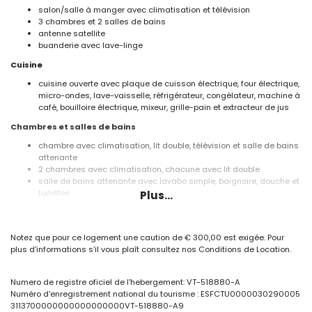
salon/salle à manger avec climatisation et télévision
3 chambres et 2 salles de bains
antenne satellite
buanderie avec lave-linge
Cuisine
cuisine ouverte avec plaque de cuisson électrique, four électrique,
micro-ondes, lave-vaisselle, réfrigérateur, congélateur, machine à
café, bouilloire électrique, mixeur, grille-pain et extracteur de jus
Chambres et salles de bains
chambre avec climatisation, lit double, télévision et salle de bains
attenante
2 chambres avec climatisation, chacune avec lit double
salle de bains attenante avec lavabo simple, baignoire, douche et
toilettes
Plus...
salle de bains avec lavabo simple, douche et toilettes
Extérieur de la villa
Notez que pour ce logement une caution de € 300,00 est exigée. Pour
terrain clos
plus d’informations s’il vous plaît consultez nos Conditions de Location.
piscine privée de 8m x 4m
magnifique jardin avec pelouse, gravier, arbres et mobilier de
jardin avec chaises longues
Numero de registre oficiel de l'hebergement: VT-518880-A
barbecue
Numéro d'enregistrement national du tourisme : ESFCTU0000030290005
douche extérieure
3113700000000000000000VT-518880-A9