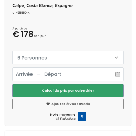
Calpe, Costa Blanca, Espagne
VT-518880-A
À partir de
€ 178
par jour
6 Personnes
Calcul du prix par calendrier
Ajouter à vos favoris
Note moyenne
8
49 Évaluations