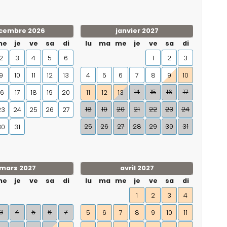
cembre 2026
janvier 2027
me
je
ve
sa
di
lu
ma
me
je
ve
sa
di
2
3
4
5
6
1
2
3
9
10
11
12
13
4
5
6
7
8
9
10
14
15
16
17
16
17
18
19
20
11
12
13
18
19
20
21
22
23
24
23
24
25
26
27
25
26
27
28
29
30
31
30
31
mars 2027
avril 2027
me
je
ve
sa
di
lu
ma
me
je
ve
sa
di
1
2
3
4
3
4
5
6
7
5
6
7
8
9
10
11