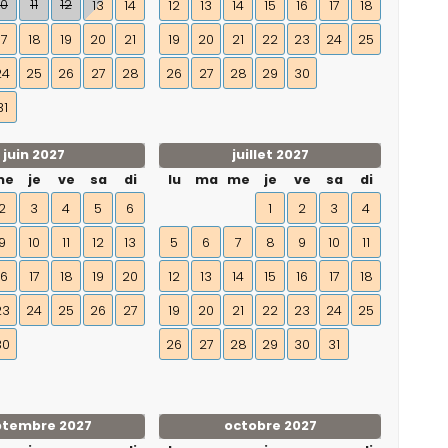
10
11
12
13
14
12
13
14
15
16
17
18
17
18
19
20
21
19
20
21
22
23
24
25
24
25
26
27
28
26
27
28
29
30
31
juin 2027
juillet 2027
me
je
ve
sa
di
lu
ma
me
je
ve
sa
di
2
3
4
5
6
1
2
3
4
9
10
11
12
13
5
6
7
8
9
10
11
16
17
18
19
20
12
13
14
15
16
17
18
23
24
25
26
27
19
20
21
22
23
24
25
30
26
27
28
29
30
31
ptembre 2027
octobre 2027