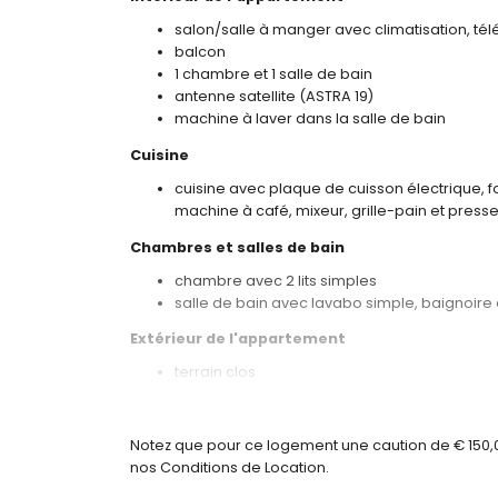
salon/salle à manger avec climatisation, télé
balcon
1 chambre et 1 salle de bain
antenne satellite (ASTRA 19)
machine à laver dans la salle de bain
Cuisine
cuisine avec plaque de cuisson électrique, f
machine à café, mixeur, grille-pain et pre
Chambres et salles de bain
chambre avec 2 lits simples
salle de bain avec lavabo simple, baignoire e
Extérieur de l'appartement
terrain clos
piscine commune en forme de rein
piscine pour enfants
douche extérieure
Notez que pour ce logement une caution de € 150,00 
nos Conditions de Location.
Informations supplémentaires