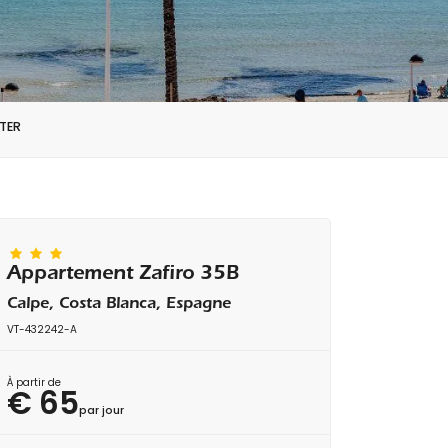
TER
Appartement Zafiro 35B
Calpe, Costa Blanca, Espagne
VT-432242-A
À partir de
€ 65
par jour