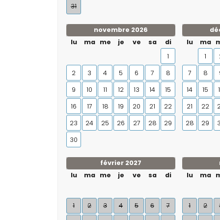
31
novembre 2026
dé
lu
ma
me
je
ve
sa
di
lu
ma
1
1
2
3
4
5
6
7
8
7
8
9
10
11
12
13
14
15
14
15
16
17
18
19
20
21
22
21
22
23
24
25
26
27
28
29
28
29
30
février 2027
lu
ma
me
je
ve
sa
di
lu
ma
1
2
3
4
5
6
7
1
2