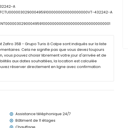
à moins de 25 mètres de l'appartement)
432242-A
 (à moins de 100 kilomètres de l'appartement)
: ESFCTU00000302900049591000000000000000000VT-432242-A
(Valence) (> 100 kilomètres)
ESFCNT00000302900049591000000000000000000000000000001
e d'un ascenseur.
c enfants.
afiro 35B - Grupo Turis à Calpe sont indiqués sur la liste
 location de l'appartement
émentaires. Cela ne signifie pas que vous devez toujours
n, vous pouvez choisir librement votre jour d'arrivée et de
bilités aux dates souhaitées, la location est calculée
ouvez réserver directement en ligne avec confirmation
Assistance téléphonique 24/7
ement)
Bâtiment de 11 étages
ent)
Chauffage