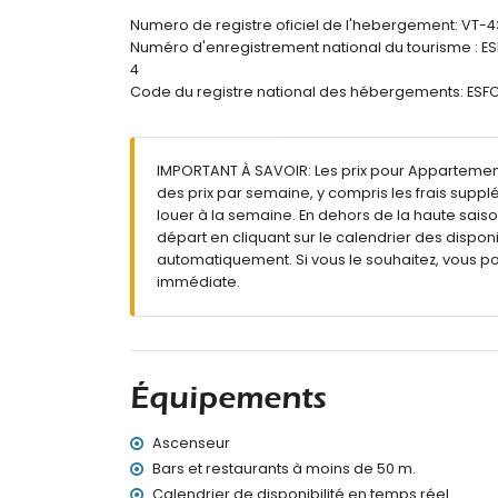
plage la plus proche : La Fossa / Levante (
Numero de registre oficiel de l'hebergement: VT-
aéroport le plus proche : El Altet (Alicante)
Numéro d'enregistrement national du tourisme 
deuxième aéroport le plus proche : Manises 
4
interdiction de fumer
Code du registre national des hébergements: 
animaux de compagnie non admis
L'immeuble où se trouve le logement dispos
Le logement est très adapté aux familles ave
IMPORTANT À SAVOIR: Les prix pour Appartement Z
Équipements et services inclus dans le prix de
des prix par semaine, y compris les frais suppl
internet (WiFi)
louer à la semaine. En dehors de la haute saiso
fer et planche à repasser
départ en cliquant sur le calendrier des disponi
literie et serviettes
automatiquement. Si vous le souhaitez, vous p
service d'urgence 24 heures sur 24
immédiate.
avec climatisation
Équipements et services avec supplément
chauffage central
lit pour enfant/berceau (sur demande)
Équipements
Sports
Ascenseur
tennis (à moins de 5 kilomètres de l'appart
Bars et restaurants à moins de 50 m.
golf (à moins de 10 kilomètres de l'appartem
Calendrier de disponibilité en temps réel