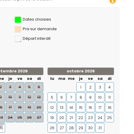
Dates choisies
Prix ​​sur demande
Départ interdit
ptembre 2026
octobre 2026
me
je
ve
sa
di
lu
ma
me
je
ve
sa
di
2
3
4
5
6
1
2
3
4
9
10
11
12
13
5
6
7
8
9
10
11
16
17
18
19
20
12
13
14
15
16
17
18
23
24
25
26
27
19
20
21
22
23
24
25
30
26
27
28
29
30
31