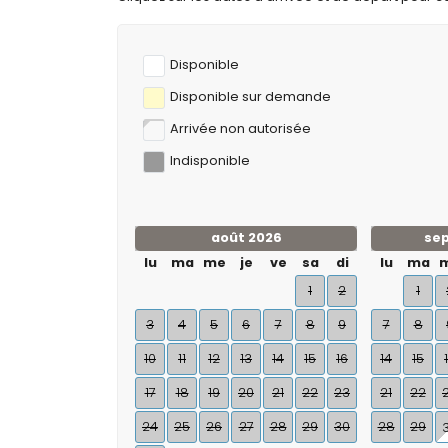
Disponible
Disponible sur demande
Arrivée non autorisée
Indisponible
août 2026
se
lu
ma
me
je
ve
sa
di
lu
ma
1
2
1
3
4
5
6
7
8
9
7
8
10
11
12
13
14
15
16
14
15
17
18
19
20
21
22
23
21
22
24
25
26
27
28
29
30
28
29