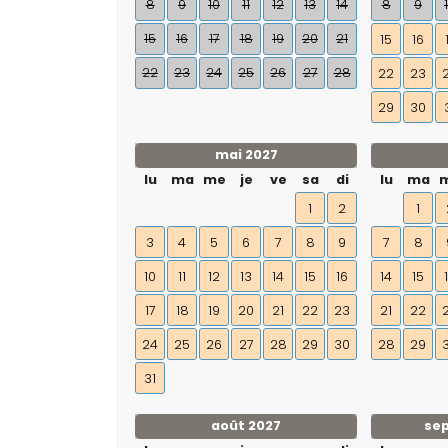
8
9
10
11
12
13
14
8
9
15
16
17
18
19
20
21
15
16
22
23
24
25
26
27
28
22
23
29
30
mai 2027
lu
ma
me
je
ve
sa
di
lu
ma
1
2
1
3
4
5
6
7
8
9
7
8
10
11
12
13
14
15
16
14
15
17
18
19
20
21
22
23
21
22
24
25
26
27
28
29
30
28
29
31
août 2027
se