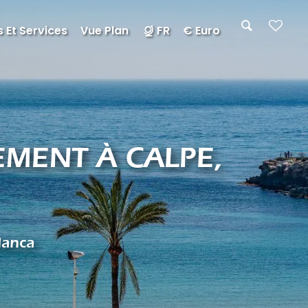
 Et Services
Vue Plan
FR
€ Euro
EMENT À CALPE,
lanca