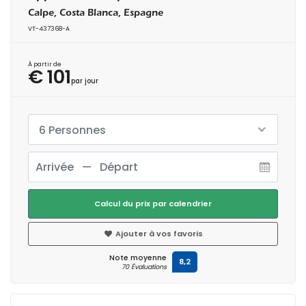
Calpe, Costa Blanca, Espagne
VT-437368-A
À partir de
€ 101
par jour
6 Personnes
Calcul du prix par calendrier
Ajouter à vos favoris
Note moyenne
8,2
70 Évaluations