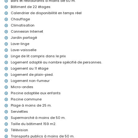
Bars et restaurants à moins de 50 m.
Calpe, Costa Blanca
Bâtiment de 22 étages
Calendrier de disponibilité en temps réel
parc d'attractions (Terra Mítica), zoo (Terra Natura et Mundomar)
et parc aquatique (Aqua Natura et Aqualandia) (à moins de 10
Chauffage
kilomètres de la maison)
Climatisation
Connexion Internet
Jardin partagé
Lave-linge
Lave-vaisselle
Linge de lit compris dans le prix
Logement adapté au nombre spécifié de personnes.
Logement au 11 étage
Logement de plain-pied.
Logement non-fumeur
Micro-ondes
Piscine adaptée aux enfants
Piscine commune
Plage à moins de 25 m.
Serviettes
Supermarché à moins de 50 m.
Taille du bâtiment 159 m2.
Télévision
Transports publics à moins de 50 m.