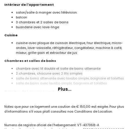
Intérieur de l'appartement
salon/salle à manger avec télévision
balcon
3 chambres et 2 salles de bains
buanderie avec lave-linge
Cuisine
cuisine avec plaque de cuisson électrique, four électrique, micro-
ondes, lave-vaisselle, réfrigérateur, congélateur, machine à café,
mixeur, grille-pain et extracteur de jus
Chambres et salles de bains
chambre avec lit double et salle de bains attenante
2 chambres, chacune avec 2 lits simples
salle de bains attenante avec lavabo simple, baignoire et toilettes
salle de bains avec lavabo simple, baignoire et toilettes
Plus...
Extérieur de l'appartement
terrain clos
piscine commune en forme de lagune
Notez que pour ce logement une caution de € 150,00 est exigée. Pour plus
piscine pour enfants
d’informations s’il vous plaît consultez nos Conditions de Location.
jardin commun gazonné avec des arbres
aire de jeux
douche extérieure
Numero de registre oficiel de l'hebergement: VT-437368-A
espace de garage commun