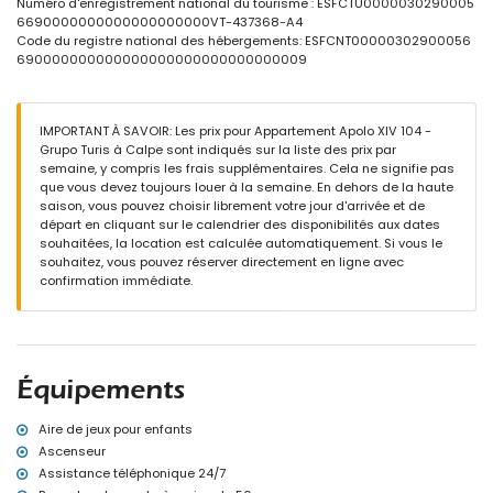
Numéro d'enregistrement national du tourisme : ESFCTU0000030290005
6690000000000000000000VT-437368-A4
Informations supplémentaires
Code du registre national des hébergements: ESFCNT00000302900056
ville la plus proche : Calpe (à moins de 200 mètres de
690000000000000000000000000000009
l'appartement)
plage la plus proche : Arenal-Bol (à moins de 25 mètres de
l'appartement)
IMPORTANT À SAVOIR: Les prix pour Appartement Apolo XIV 104 -
aéroport le plus proche : El Altet (Alicante) (à moins de 100
Grupo Turis à Calpe sont indiqués sur la liste des prix par
kilomètres de l'appartement)
semaine, y compris les frais supplémentaires. Cela ne signifie pas
transports publics à proximité : bus à moins de 50 mètres
que vous devez toujours louer à la semaine. En dehors de la haute
interdiction de fumer
saison, vous pouvez choisir librement votre jour d'arrivée et de
animaux non admis
départ en cliquant sur le calendrier des disponibilités aux dates
l'immeuble où se trouve le logement dispose d'un ascenseur.
souhaitées, la location est calculée automatiquement. Si vous le
le logement est très adapté aux familles avec enfants.
souhaitez, vous pouvez réserver directement en ligne avec
Équipements et services inclus dans le prix de location de
confirmation immédiate.
l'appartement
internet (fibre optique)
fer et planche à repasser
linge de lit et serviettes
service d'urgence 24 heures sur 24
Équipements
Équipements et services à tarif supplémentaire
Aire de jeux pour enfants
chauffage central
Ascenseur
lit pour enfants/berceau (sur demande)
Assistance téléphonique 24/7
Activités de loisirs et de divertissement pour vos vacances à