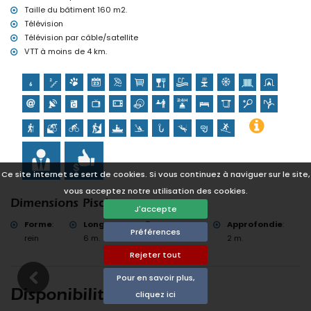
Taille du bâtiment 160 m2.
Télévision
Télévision par câble/satellite
VTT à moins de 4 km.
Ce site internet se sert de cookies. Si vous continuez à naviguer sur le site,
vous acceptez notre utilisation des cookies.
Dimensions Piscine
J'accepte
Forme
:
Longueur
:
Largeur
:
Approfondie
:
Préférences
rein
6 m.
3 m.
2 m.
Rejeter tout
Pour en savoir plus,
Disponibilité
cliquez ici