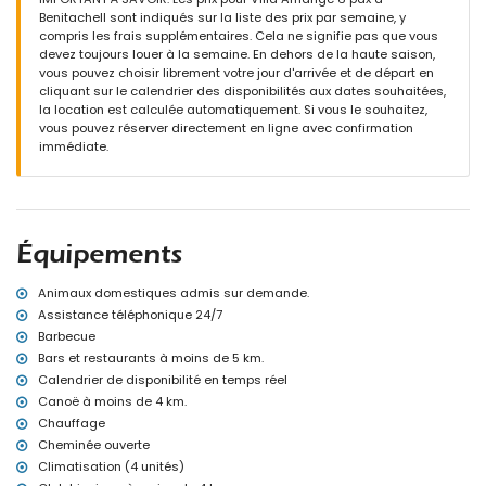
cuisine extérieure et barbecue
Benitachell sont indiqués sur la liste des prix par semaine, y
douche extérieure
compris les frais supplémentaires. Cela ne signifie pas que vous
espace de détente et salle à manger extérieure
devez toujours louer à la semaine. En dehors de la haute saison,
vous pouvez choisir librement votre jour d'arrivée et de départ en
Informations supplémentaires
cliquant sur le calendrier des disponibilités aux dates souhaitées,
ville la plus proche : Poble Nou de Benitachell (à moins de 4
la location est calculée automatiquement. Si vous le souhaitez,
kilomètres de la villa)
vous pouvez réserver directement en ligne avec confirmation
rivière ou rivage le plus proche : Mer Méditerranée (à moins de 4
immédiate.
kilomètres de la villa)
plage la plus proche : Cala Moraig (à moins de 4 kilomètres de la
villa)
port le plus proche : El Portet, Moraira (à moins de 10 kilomètres de
la villa)
Équipements
parc le plus proche : Circle Park, Moraira (à moins de 10 kilomètres
de la villa)
aéroport le plus proche : Alicante (à moins de 100 kilomètres de la
Animaux domestiques admis sur demande.
villa)
Assistance téléphonique 24/7
deuxième aéroport le plus proche : Valence (> 100 kilomètres)
Barbecue
veuillez consulter si les animaux de compagnie sont autorisés
Bars et restaurants à moins de 5 km.
L'hébergement est très approprié pour les familles avec enfants
Calendrier de disponibilité en temps réel
Équipements et services inclus dans le prix de location de la villa
Canoë à moins de 4 km.
Chauffage
internet (WiFi)
fer et planche à repasser
Cheminée ouverte
linge de lit et serviettes
Climatisation (4 unités)
service de réception et service d'urgence 24 heures sur 24