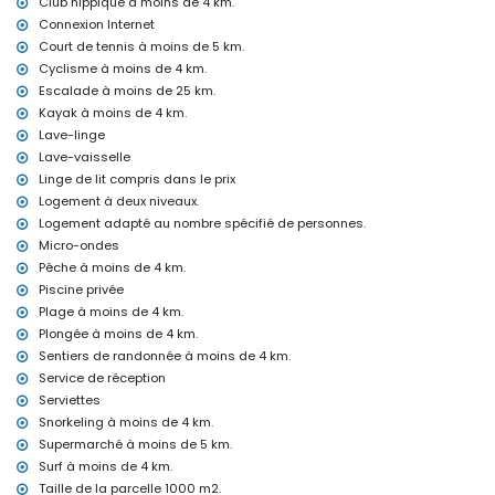
Club hippique à moins de 4 km.
chauffage par air et climatisation
Connexion Internet
Équipements et services en supplément
Court de tennis à moins de 5 km.
Cyclisme à moins de 4 km.
lit supplémentaire et lit/berceau pour enfants (sur demande)
Escalade à moins de 25 km.
Divertissements et loisirs pour vos vacances à Benitachell, Costa
Kayak à moins de 4 km.
Blanca
Lave-linge
bar (à moins de 5 kilomètres de la maison)
Lave-vaisselle
Linge de lit compris dans le prix
Sites et culture à Benitachell, Costa Blanca
Logement à deux niveaux.
bâtiment architectural (Village Historique, Benitachell), lieu
Logement adapté au nombre spécifié de personnes.
historique (Village Historique et Benitachell) (à moins de 5
Micro-ondes
kilomètres de l'hébergement)
Pêche à moins de 4 km.
musée (Village Historique, Javea), église (Paroisse de Sainte Mª
Piscine privée
Magdalena, Benitachell), château (Château de Teulada-Moraira),
ruine (Tour de Cap d'Or) et monument (Château de Teulada-
Plage à moins de 4 km.
Moraira) (à moins de 10 kilomètres de l'hébergement)
Plongée à moins de 4 km.
Sentiers de randonnée à moins de 4 km.
Sports
Service de réception
tennis, équitation, randonnée, VTT, cyclisme, canoë, kayak, pêche,
Serviettes
plongée, snorkeling et surf (à moins de 5 kilomètres de la villa)
Snorkeling à moins de 4 km.
golf (Club de Golf Javea) (à moins de 10 kilomètres de la villa)
Supermarché à moins de 5 km.
escalade (à moins de 25 kilomètres de la villa)
Surf à moins de 4 km.
Taille de la parcelle 1000 m2.