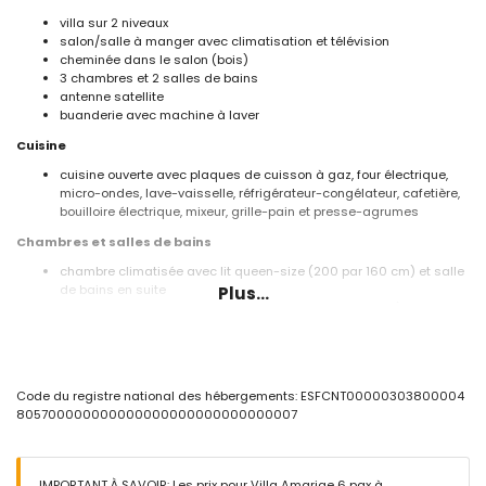
villa sur 2 niveaux
salon/salle à manger avec climatisation et télévision
cheminée dans le salon (bois)
3 chambres et 2 salles de bains
antenne satellite
buanderie avec machine à laver
Cuisine
cuisine ouverte avec plaques de cuisson à gaz, four électrique,
micro-ondes, lave-vaisselle, réfrigérateur-congélateur, cafetière,
bouilloire électrique, mixeur, grille-pain et presse-agrumes
Chambres et salles de bains
chambre climatisée avec lit queen-size (200 par 160 cm) et salle
de bains en suite
Plus...
2 chambres climatisées, chacune avec lit queen-size (200 par
160 cm)
salle de bains en suite avec un lavabo, douche et toilettes
salle de bains avec un lavabo, baignoire/douche et toilettes
Extérieur de la villa
Code du registre national des hébergements: ESFCNT00000303800004
805700000000000000000000000000007
terrain clos
piscine privée en forme de rein mesurant 6m x 3m et 2m de
profondeur
2 terrasses, dont une couverte
IMPORTANT À SAVOIR: Les prix pour Villa Amarige 6 pax à