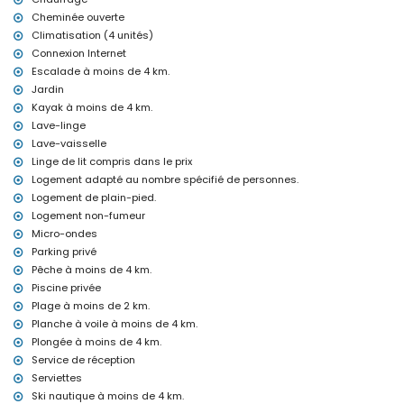
Équipements et services inclus dans le prix de location de cette
Cheminée ouverte
maison de vacances
Climatisation (4 unités)
Internet (WiFi)
Connexion Internet
Fer et planche à repasser
Escalade à moins de 4 km.
Linge de lit et serviettes
Jardin
Service de réception et service d'urgence 24 heures sur 24
Kayak à moins de 4 km.
Ping-pong
Chauffage électrique et climatisation
Lave-linge
Lave-vaisselle
Équipements et services avec supplément
Linge de lit compris dans le prix
Lit supplémentaire et lits/couffins pour enfants (sur demande)
Logement adapté au nombre spécifié de personnes.
Logement de plain-pied.
Activités de divertissement et de loisirs pour vos vacances à
Benissa, Costa Blanca
Logement non-fumeur
Micro-ondes
Bar (à moins de 1000 mètres de la maison)
Parking privé
Discothèque et promenade (Paseo Senillar) (à moins de 5
Pêche à moins de 4 km.
kilomètres de la maison)
Piscine privée
Sites et culture à Benissa, Costa Blanca
Plage à moins de 2 km.
Musée (Moraira), église (Iglesia Nuestra Señora de los
Planche à voile à moins de 4 km.
Desamparados), château (Moraira), ruine (Moraira), monument
Plongée à moins de 4 km.
(Moraira), bâtiment architectural (Moraira) et lieu historique
Service de réception
(Moraira) (à moins de 5 kilomètres de l'hébergement)
Serviettes
Sports
Ski nautique à moins de 4 km.