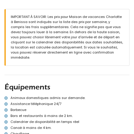
Piscine privée en forme de rein mesurant 8m x 4m et 2m de
profondeur
Jardin avec gravier, arbres et mobilier de jardin avec transats
IMPORTANT À SAVOIR: Les prix pour Maison de vacances Charlotte
2 vérandas / jardins d'hiver
à Benissa sont indiqués sur la liste des prix par semaine, y
Barbecue
compris les frais supplémentaires. Cela ne signifie pas que vous
Coin salon extérieur et coin repas extérieur
devez toujours louer à la semaine. En dehors de la haute saison,
Espace de stationnement privé
vous pouvez choisir librement votre jour d'arrivée et de départ en
cliquant sur le calendrier des disponibilités aux dates souhaitées,
Plus d'informations
la location est calculée automatiquement. Si vous le souhaitez,
Ville la plus proche : Moraira (à moins de 5 kilomètres de la
vous pouvez réserver directement en ligne avec confirmation
maison)
immédiate.
Rivière ou rive la plus proche : Mer Méditerranée (à moins de 2
kilomètres de la maison)
Plage la plus proche : Cala Baladrar (à moins de 2 kilomètres de
la maison)
Port le plus proche : Port de Moraira (à moins de 5 kilomètres de la
Équipements
maison)
Parc le plus proche : Pinar del Advocat (à moins de 4 kilomètres de
la maison)
Animaux domestiques admis sur demande.
Aéroport le plus proche : Alicante (à moins de 100 kilomètres de la
Assistance téléphonique 24/7
maison)
Barbecue
Deuxième aéroport le plus proche : Valence (> 100 kilomètres)
Bars et restaurants à moins de 2 km.
Interdiction de fumer
Calendrier de disponibilité en temps réel
Veuillez consulter si les animaux de compagnie sont autorisés
Canoë à moins de 4 km.
L'hébergement est très adapté pour les familles avec enfants
Chauffage