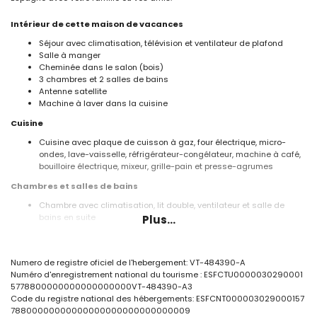
Intérieur de cette maison de vacances
Séjour avec climatisation, télévision et ventilateur de plafond
Salle à manger
Cheminée dans le salon (bois)
3 chambres et 2 salles de bains
Antenne satellite
Machine à laver dans la cuisine
Cuisine
Cuisine avec plaque de cuisson à gaz, four électrique, micro-
ondes, lave-vaisselle, réfrigérateur-congélateur, machine à café,
bouilloire électrique, mixeur, grille-pain et presse-agrumes
Chambres et salles de bains
Chambre avec climatisation, lit double, ventilateur et salle de
bains en suite
Plus...
Chambre avec climatisation et lit double
Chambre avec climatisation et 2 lits simples
Salle de bains en suite avec lavabo simple, combinaison
Numero de registre oficiel de l'hebergement: VT-484390-A
baignoire/douche et toilettes
Numéro d'enregistrement national du tourisme : ESFCTU0000030290001
Salle de bains avec lavabo simple, douche et toilettes
5778800000000000000000VT-484390-A3
Extérieur de cette maison de vacances
Code du registre national des hébergements: ESFCNT000003029000157
78800000000000000000000000000009
Terrain clôturé