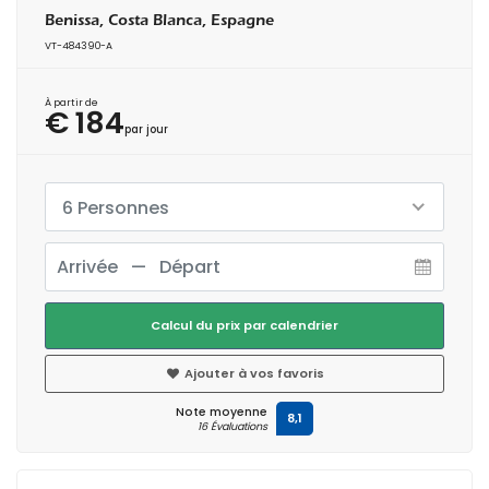
Benissa, Costa Blanca, Espagne
VT-484390-A
À partir de
€ 184
par jour
6 Personnes
Calcul du prix par calendrier
Ajouter à vos favoris
Note moyenne
8,1
16 Évaluations