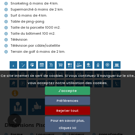
Snorkeling à moins de 4 km.
Golf (Club de Golf Ifach), escalade, canoë, kayak, pêche, plongée,
snorkeling, surf, planche à voile et ski nautique (à moins de 5
Supermarché à moins de 2 km.
kilomètres de la maison)
Surf à moins de 4 km.
Tennis et équitation (à moins de 10 kilomètres de la maison)
Table de ping-pong
Taille de la parcelle 1000 m2.
Taille du bâtiment 100 m2.
Télévision
Télévision par câble/satellite
Terrain de golf à moins de 2 km.
Ce site internet se sert de cookies. Si vous continuez à naviguer sur le site,
vous acceptez notre utilisation des cookies.
J'accepte
Préférences
Rejeter tout
Pour en savoir plus,
Dimensions Piscine
cliquez ici
Forme
:
Longueur
:
Largeur
:
Approfondie
: