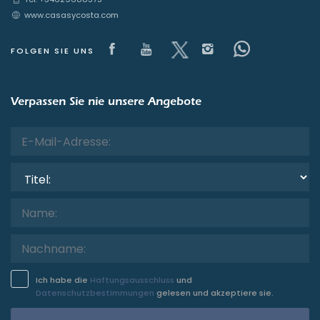
Dienste
www.casasycosta.com
Visit our Facebook page
Visit our youtube page
Visit our x page
Visit our isnta
Visit our 
FOLGEN SIE UNS
Blicke
Verpassen Sie nie unsere Angebote
Weitere Kategorien
Titel:
Ich habe die
Haftungsausschluss
und
Datenschutzbestimmungen
gelesen und akzeptiere sie.