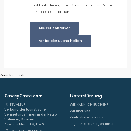
direkt kontaktieren, indem Sie auf den Button "Mir bei
Beliebte Dienste
der Suche helfen" klicken.
Alle Ferienhäuser
Bedingungen
Mir bei der Suche helfen
Optionell
Zurück zur Liste
Entfernungen
CasasyCosta.com
Unterstützung
FEVALTUR
WIE KANN ICH BUCHEN?
Komfort
Verband der touristischen
Wir über uns
Vermietungsfirmen in der Region
Kontaktieren Sie uns
Valencia, Spanien
Login-Seite für Eigentümer
Avenida Madrid 8, 1º – 2
Tel: +34629688575