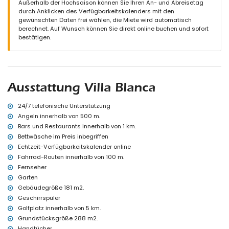
Außerhalb der Hochsaison können Sie Ihren An- und Abreisetag
Weitere Informationen
durch Anklicken des Verfügbarkeitskalenders mit den
gewünschten Daten frei wählen, die Miete wird automatisch
Nächste Stadt: Moraira (innerhalb von 1000 Metern von der Villa)
berechnet. Auf Wunsch können Sie direkt online buchen und sofort
Nächster Fluss oder Küste innerhalb von 1000 Metern von der Villa
bestätigen.
Nächster Strand: Playa L'Ampolla (innerhalb von 1000 Metern von
der Villa)
Nächster Hafen innerhalb von 1000 Metern von der Villa
Nächster Park innerhalb von 1000 Metern von der Villa
Nächster Flughafen: Alicante (innerhalb von 80 Kilometern von der
Villa)
Ausstattung Villa Blanca
Zweitnächster Flughafen: Valencia (> 100 Kilometer)
Öffentliche Verkehrsmittel in der Nähe: Bus innerhalb von 1000
24/7 telefonische Unterstützung
Metern
Angeln innerhalb von 500 m.
Haustiere sind nicht erlaubt
Die Unterkunft ist sehr geeignet für Familien mit Kindern
Bars und Restaurants innerhalb von 1 km.
Bettwäsche im Preis inbegriffen
Ausstattungen und Services, die im Mietpreis der Villa enthalten
Echtzeit-Verfügbarkeitskalender online
sind
Fahrrad-Routen innerhalb von 100 m.
Internet (Glasfaser)
Fernseher
Staubsauger, Bügeleisen und Bügelbrett
Garten
Bettwäsche und Handtücher
Gebäudegröße 181 m2.
Empfangsservice und 24-Stunden-Notdienst
mit Klimaanlage
Geschirrspüler
Golfplatz innerhalb von 5 km.
Unterhaltung und Freizeitaktivitäten für Ihren Urlaub in Moraira,
Grundstücksgröße 288 m2.
Costa Blanca
Handtücher