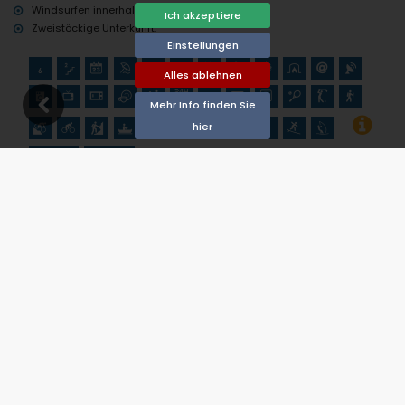
Windsurfen innerhalb von 500 m.
Ich akzeptiere
Zweistöckige Unterkunft.
Einstellungen
Alles ablehnen
Mehr Info finden Sie
hier
Verfügbarkeit
Klicken Sie auf das An- und Abreisedatum, um den
Mietpreis zu berechnen.
Verfügbar
Ausgewählte Termine