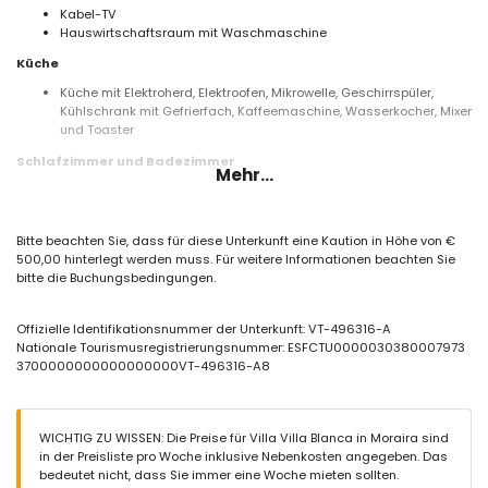
Kabel-TV
Hauswirtschaftsraum mit Waschmaschine
Küche
Küche mit Elektroherd, Elektroofen, Mikrowelle, Geschirrspüler,
Kühlschrank mit Gefrierfach, Kaffeemaschine, Wasserkocher, Mixer
und Toaster
Schlafzimmer und Badezimmer
Mehr...
Schlafzimmer mit Klimaanlage, Kingsize-Bett (200 x 200 cm) und
eigenem Badezimmer
2 Schlafzimmer mit Klimaanlage, jeweils mit 2 Einzelbetten (200 x
Bitte beachten Sie, dass für diese Unterkunft eine Kaution in Höhe von €
90 cm)
500,00 hinterlegt werden muss. Für weitere Informationen beachten Sie
Eigenes Badezimmer mit Einzelwaschbecken, Dusche und Toilette
bitte die Buchungsbedingungen.
Badezimmer mit Einzelwaschbecken, Badewanne/Dusche-
Kombination und Toilette
Badezimmer mit Einzelwaschbecken und Toilette
Offizielle Identifikationsnummer der Unterkunft: VT-496316-A
Nationale Tourismusregistrierungsnummer: ESFCTU0000030380007973
Außenbereich der Villa
3700000000000000000VT-496316-A8
Umzäuntes Grundstück
Privater Pool
Schöner Rasen mit Bäumen und Gartenmöbeln mit Liegen
2 Terrassen
WICHTIG ZU WISSEN: Die Preise für Villa Villa Blanca in Moraira sind
Außen-Sitzbereich
in der Preisliste pro Woche inklusive Nebenkosten angegeben. Das
2 private, eingezäunte Parkplätze
bedeutet nicht, dass Sie immer eine Woche mieten sollten.