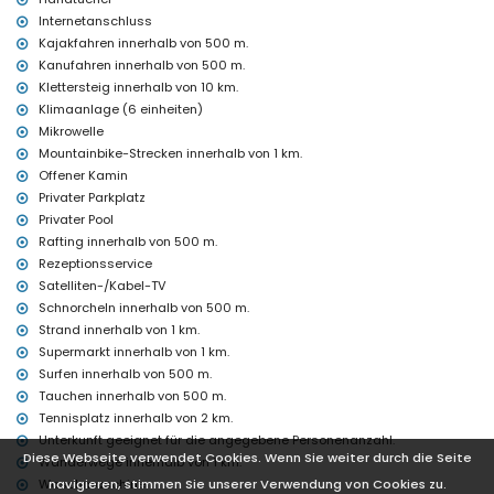
Diskothek, Bar und Promenade (innerhalb von 500 Metern vom
Internetanschluss
Haus)
Kajakfahren innerhalb von 500 m.
Theater (innerhalb von 5 Kilometern vom Haus)
Kanufahren innerhalb von 500 m.
Freizeitpark und Wasserpark (Aqualandia) (innerhalb von 10
Kilometern vom Haus)
Klettersteig innerhalb von 10 km.
Klimaanlage (6 einheiten)
Sehenswürdigkeiten und Kultur in Moraira, Costa Blanca
Mikrowelle
Kirche, Ruine, Denkmal, architektonisches Gebäude und
Mountainbike-Strecken innerhalb von 1 km.
historischer Ort (innerhalb von 1000 Metern von der Unterkunft)
Offener Kamin
Museum (innerhalb von 5 Kilometern von der Unterkunft)
Privater Parkplatz
Palast (innerhalb von 25 Kilometern von der Unterkunft)
Privater Pool
Sport
Rafting innerhalb von 500 m.
Wandern, Mountainbiken, Radfahren, Kanufahren, Kajakfahren,
Rezeptionsservice
Rafting, Angeln, Tauchen, Schnorcheln, Surfen und Windsurfen
Satelliten-/Kabel-TV
(innerhalb von 1000 Metern von der Villa)
Schnorcheln innerhalb von 500 m.
Tennis und Golf (innerhalb von 5 Kilometern von der Villa)
Strand innerhalb von 1 km.
Reiten und Klettern (innerhalb von 10 Kilometern von der Villa)
Supermarkt innerhalb von 1 km.
Surfen innerhalb von 500 m.
Tauchen innerhalb von 500 m.
Tennisplatz innerhalb von 2 km.
Unterkunft geeignet für die angegebene Personenanzahl.
Diese Webseite verwendet Cookies. Wenn Sie weiter durch die Seite
Wanderwege innerhalb von 1 km.
navigieren, stimmen Sie unserer Verwendung von Cookies zu.
Waschmaschine