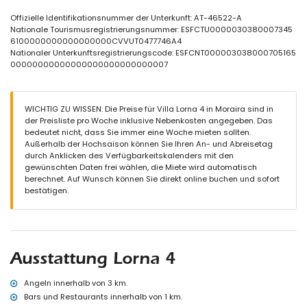
Grill
Außendusche
Offizielle Identifikationsnummer der Unterkunft: AT-46522-A
Außen-Sitzbereich und Außen-Essbereich
Nationale Tourismusregistrierungsnummer: ESFCTU0000030380007345
Dachterrasse
6100000000000000000CVVUT0477746A4
Nationaler Unterkunftsregistrierungscode: ESFCNT000003038000705165
Weitere Informationen
00000000000000000000000000007
nächste Stadt: Moraira (weniger als 3 Kilometer von der Villa
entfernt)
nächster Strand: Ampolla (weniger als 3 Kilometer von der Villa
WICHTIG ZU WISSEN: Die Preise für Villa Lorna 4 in Moraira sind in
entfernt)
der Preisliste pro Woche inklusive Nebenkosten angegeben. Das
nächster Hafen: Moraira (weniger als 3 Kilometer von der Villa
bedeutet nicht, dass Sie immer eine Woche mieten sollten.
entfernt)
Außerhalb der Hochsaison können Sie Ihren An- und Abreisetag
nächster Flughafen: El Altet - Alicante (weniger als 100 Kilometer
durch Anklicken des Verfügbarkeitskalenders mit den
von der Villa entfernt)
gewünschten Daten frei wählen, die Miete wird automatisch
zweiter nächster Flughafen: Manises Valencia (> 100 Kilometer)
berechnet. Auf Wunsch können Sie direkt online buchen und sofort
öffentliche Verkehrsmittel in der Nähe: Zug innerhalb von 5
bestätigen.
Kilometern
Haustiere erlaubt
Ausstattung und Services im Mietpreis der Villa enthalten
Internet (ADSL)
Rezeptionsservice
Ausstattung Lorna 4
Ausstattung und Services gegen Aufpreis
Angeln innerhalb von 3 km.
mit Klimaanlage
Bars und Restaurants innerhalb von 1 km.