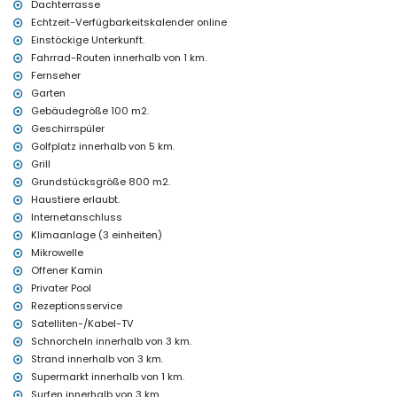
Dachterrasse
Unterhaltung und Freizeitaktivitäten für Ihren Urlaub in Moraira,
Costa Blanca
Echtzeit-Verfügbarkeitskalender online
Einstöckige Unterkunft.
Bar (innerhalb von 1000 Metern vom Haus)
Fahrrad-Routen innerhalb von 1 km.
Theater, Diskothek und Nachtclub (innerhalb von 5 Kilometern vom
Haus)
Fernseher
Garten
Sehenswürdigkeiten und Kultur in Moraira, Costa Blanca
Gebäudegröße 100 m2.
Museum (Eco Museo Teulada), Kirche (Moraira) und Schloss
Geschirrspüler
(Castillo Moraira) (innerhalb von 5 Kilometern von der Unterkunft)
Golfplatz innerhalb von 5 km.
Sport
Grill
Grundstücksgröße 800 m2.
Radfahren (innerhalb von 1000 Metern von der Villa)
Haustiere erlaubt.
Tennis, Golf (San Jaime), Wandern, Angeln, Tauchen, Schnorcheln,
Surfen und Windsurfen (innerhalb von 5 Kilometern von der Villa)
Internetanschluss
Pferdereiten (innerhalb von 10 Kilometern von der Villa)
Klimaanlage (3 einheiten)
Mikrowelle
Offener Kamin
Privater Pool
Rezeptionsservice
Satelliten-/Kabel-TV
Schnorcheln innerhalb von 3 km.
Strand innerhalb von 3 km.
Supermarkt innerhalb von 1 km.
Surfen innerhalb von 3 km.