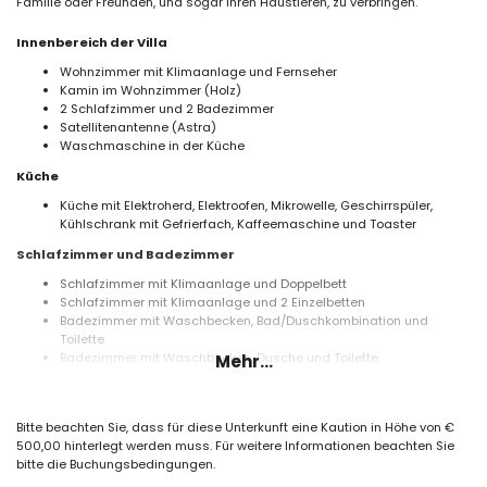
Familie oder Freunden, und sogar Ihren Haustieren, zu verbringen.
Innenbereich der Villa
Wohnzimmer mit Klimaanlage und Fernseher
Kamin im Wohnzimmer (Holz)
2 Schlafzimmer und 2 Badezimmer
Satellitenantenne (Astra)
Waschmaschine in der Küche
Küche
Küche mit Elektroherd, Elektroofen, Mikrowelle, Geschirrspüler,
Kühlschrank mit Gefrierfach, Kaffeemaschine und Toaster
Schlafzimmer und Badezimmer
Schlafzimmer mit Klimaanlage und Doppelbett
Schlafzimmer mit Klimaanlage und 2 Einzelbetten
Badezimmer mit Waschbecken, Bad/Duschkombination und
Toilette
Badezimmer mit Waschbecken, Dusche und Toilette
Mehr...
Außenbereich der Villa
eingezäuntes Grundstück
Bitte beachten Sie, dass für diese Unterkunft eine Kaution in Höhe von €
oval privater Pool mit den Maßen 8m x 4m und 2m Tiefe
500,00 hinterlegt werden muss. Für weitere Informationen beachten Sie
Garten mit Kies, Bäumen und Gartenmöbeln mit Liegen
bitte die Buchungsbedingungen.
3 Terrassen, von denen 1 überdacht ist