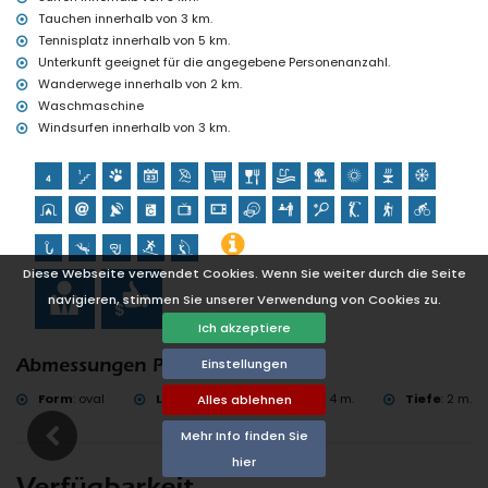
Tauchen innerhalb von 3 km.
Tennisplatz innerhalb von 5 km.
Unterkunft geeignet für die angegebene Personenanzahl.
Wanderwege innerhalb von 2 km.
Waschmaschine
Windsurfen innerhalb von 3 km.
Diese Webseite verwendet Cookies. Wenn Sie weiter durch die Seite
navigieren, stimmen Sie unserer Verwendung von Cookies zu.
Ich akzeptiere
Einstellungen
Abmessungen Pool
Form
:
oval
Länge
:
8 m.
Breite
:
4 m.
Tiefe
:
2 m.
Alles ablehnen
Mehr Info finden Sie
hier