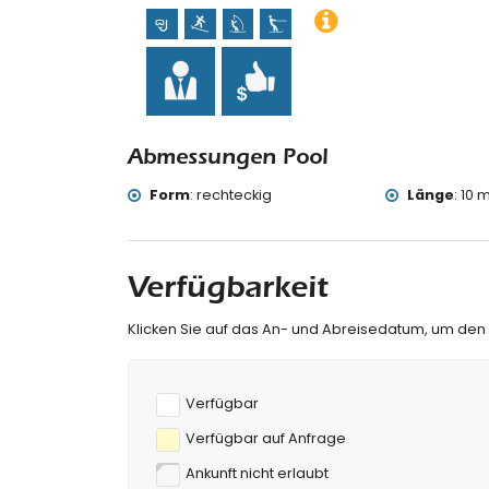
Nachtclub und Promenade (El Portet) (inner
Sehenswürdigkeiten und Kultur in Moraira, Co
Kirche (Iglesia Parroquial de Santa Catalina)
Denkmal (Torre de Vigía del Cap d'Or) und hi
von der Unterkunft)
Museum (Ecomuseo Cemroqt L'almassera) (in
Abmessungen Pool
Sport
Form
:
rechteckig
Länge
:
10 m
Angeln und Schnorcheln (innerhalb von 1000 
Tennis, Golf (Club de Golf Ifach), Wandern, 
Surfen, Windsurfen und Wasserskifahren (inne
Klettern (innerhalb von 10 Kilometern von der 
Verfügbarkeit
Klicken Sie auf das An- und Abreisedatum, um den
Verfügbar
Verfügbar auf Anfrage
Ankunft nicht erlaubt