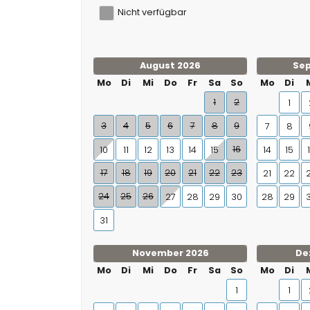
Nicht verfügbar
August 2026
Se
Mo
Di
Mi
Do
Fr
Sa
So
Mo
Di
1
2
1
3
4
5
6
7
8
9
7
8
16
10
11
12
13
14
15
14
15
17
18
19
20
21
22
23
21
22
24
25
26
27
28
29
30
28
29
31
November 2026
De
Mo
Di
Mi
Do
Fr
Sa
So
Mo
Di
1
1