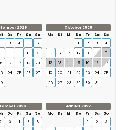
ptember 2026
Oktober 2026
Mi
Do
Fr
Sa
So
Mo
Di
Mi
Do
Fr
Sa
So
2
3
4
5
6
1
2
3
4
11
9
10
11
12
13
5
6
7
8
9
10
12
13
14
15
16
17
16
17
18
19
20
18
23
24
25
26
27
19
20
21
22
23
24
25
30
26
27
28
29
30
31
zember 2026
Januar 2027
Mi
Do
Fr
Sa
So
Mo
Di
Mi
Do
Fr
Sa
So
2
3
4
5
6
1
2
3