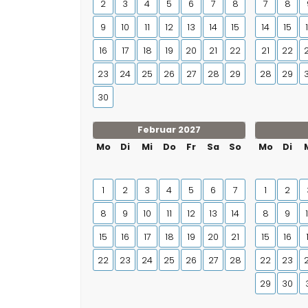
2
3
4
5
6
7
8
7
8
9
10
11
12
13
14
15
14
15
16
17
18
19
20
21
22
21
22
23
24
25
26
27
28
29
28
29
30
Februar 2027
Mo
Di
Mi
Do
Fr
Sa
So
Mo
Di
1
2
3
4
5
6
7
1
2
8
9
10
11
12
13
14
8
9
15
16
17
18
19
20
21
15
16
22
23
24
25
26
27
28
22
23
29
30