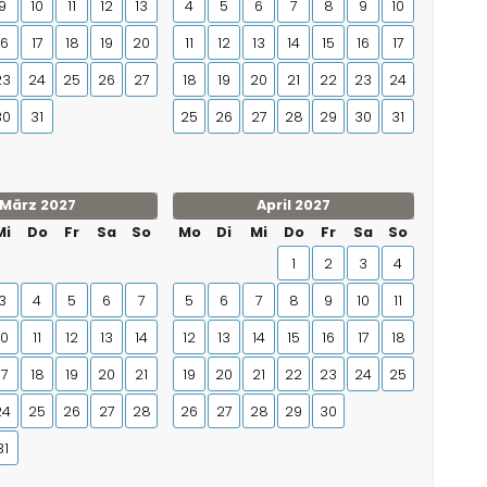
9
10
11
12
13
4
5
6
7
8
9
10
16
17
18
19
20
11
12
13
14
15
16
17
23
24
25
26
27
18
19
20
21
22
23
24
30
31
25
26
27
28
29
30
31
März 2027
April 2027
Mi
Do
Fr
Sa
So
Mo
Di
Mi
Do
Fr
Sa
So
1
2
3
4
3
4
5
6
7
5
6
7
8
9
10
11
10
11
12
13
14
12
13
14
15
16
17
18
17
18
19
20
21
19
20
21
22
23
24
25
24
25
26
27
28
26
27
28
29
30
31