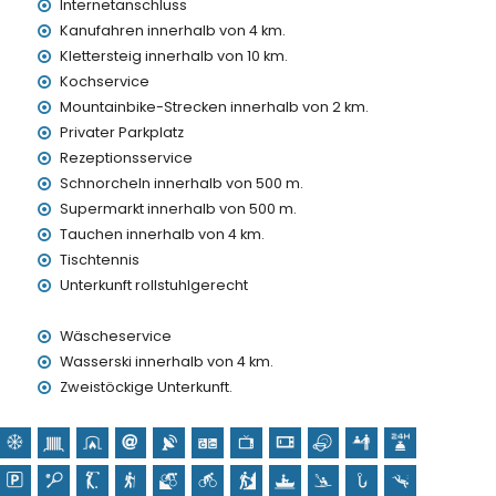
lb von 100 Kilometern von der Villa)
Internetanschluss
 100 Kilometer)
Kanufahren innerhalb von 4 km.
Klettersteig innerhalb von 10 km.
Kochservice
mit Kindern
Mountainbike-Strecken innerhalb von 2 km.
preis der Villa inbegriffen sind
Privater Parkplatz
Rezeptionsservice
Schnorcheln innerhalb von 500 m.
Supermarkt innerhalb von 500 m.
Tauchen innerhalb von 4 km.
Tischtennis
Unterkunft rollstuhlgerecht
preis
Wäscheservice
Wasserski innerhalb von 4 km.
ervice
Zweistöckige Unterkunft.
en Urlaub in Moraira, Costa Blanca