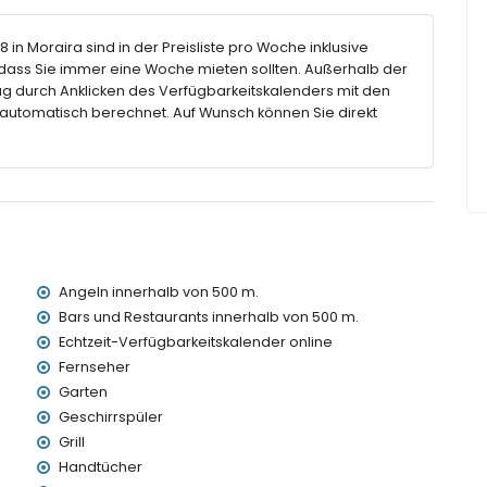
n, Badewanne, Dusche und Toilette
 Badewanne, Dusche und Toilette
8 in Moraira sind in der Preisliste pro Woche inklusive
 Dusche und Toilette
ass Sie immer eine Woche mieten sollten. Außerhalb der
 Dusche und Toilette
g durch Anklicken des Verfügbarkeitskalenders mit den
 automatisch berechnet. Auf Wunsch können Sie direkt
 5 m und einer Tiefe von 2 m
nmöbeln mit Sonnenliegen
en
Angeln innerhalb von 500 m.
e Parkplätze
Bars und Restaurants innerhalb von 500 m.
Echtzeit-Verfügbarkeitskalender online
Fernseher
 3 Kilometern von der Villa)
Garten
(innerhalb von 500 Metern von der Villa)
Geschirrspüler
halb von 500 Metern von der Villa)
Grill
nnerhalb von 3 Kilometern von der Villa)
Handtücher
tern von der Villa