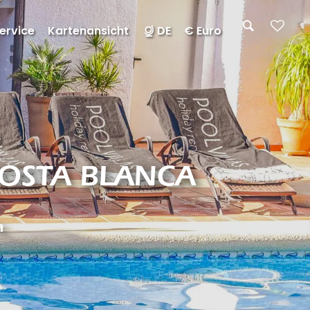
ervice
Kartenansicht
DE
€ Euro
COSTA BLANCA
a