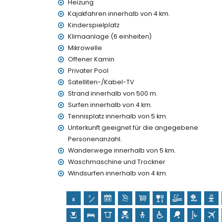
Nächstgelegener Flughafen: Alicante (innerha
Heizung
Zweitnächstgelegener Flughafen: Valencia (>
Kajakfahren innerhalb von 4 km.
Haustiere sind nicht erlaubt
Kinderspielplatz
Rollstuhlgerechte Unterkunft
Klimaanlage (6 einheiten)
Die Unterkunft ist sehr geeignet für Familien 
Mikrowelle
Einrichtungen und Dienstleistungen, die im Miet
Offener Kamin
Privater Pool
Internet (WiFi)
Bügeleisen und Bügelbrett
Satelliten-/Kabel-TV
Bettwäsche und Handtücher
Strand innerhalb von 500 m.
Empfangsservice und 24-Stunden-Notdienst
Surfen innerhalb von 4 km.
Tischtennis
Tennisplatz innerhalb von 5 km.
Heizung und Klimaanlage
Unterkunft geeignet für die angegebene
Einrichtungen und Dienstleistungen gegen Auf
Personenanzahl.
Wanderwege innerhalb von 5 km.
Flughafentransfer
Waschmaschine und Trockner
Kochservice, Wäscheservice und Babysitters
Poolheizung
Windsurfen innerhalb von 4 km.
Zusatzbett und Kinderbetten (auf Anfrage)
Unterhaltungs- und Freizeitaktivitäten für Ihr
Bar (innerhalb von 500 Metern vom Haus)