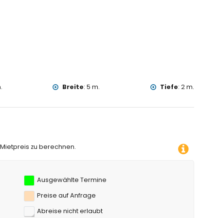
halb von 5 Kilometern vom Haus)
sta Blanca
, Burg (Castell de Moraira), Ruinen (Castell de Moraira),
storischer Ort (Centro histórico) (innerhalb von 5 Kilometern
nerhalb von 10 Kilometern von der Unterkunft)
.
Breite
:
5 m.
Tiefe
:
2 m.
Metern von der Villa)
Mountainbiking, Radfahren, Kanufahren, Kajakfahren, Tauchen,
rhalb von 5 Kilometern von der Villa)
Villa)
 Mietpreis zu berechnen.
Ausgewählte Termine
Preise auf Anfrage
Abreise nicht erlaubt