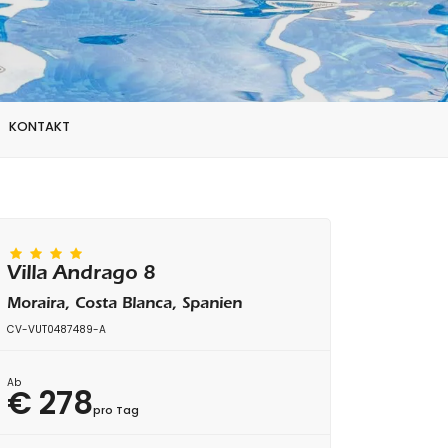
KONTAKT
Villa Andrago 8
Moraira, Costa Blanca, Spanien
CV-VUT0487489-A
Ab
€ 278
pro Tag