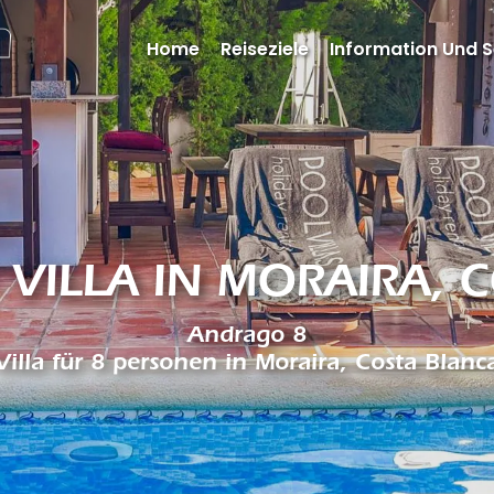
Home
Reiseziele
Information Und S
 VILLA IN MORAIRA, 
Andrago 8
Villa für 8 personen in Moraira, Costa Blanc