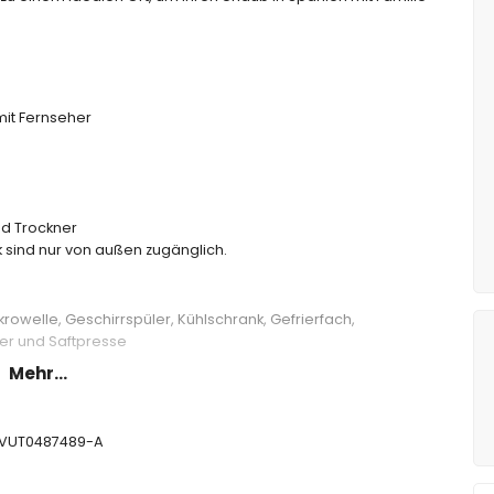
it Fernseher
d Trockner
sind nur von außen zugänglich.
krowelle, Geschirrspüler, Kühlschrank, Gefrierfach,
er und Saftpresse
Mehr...
ett (200 x 140 cm) und eigenem Badezimmer
t (190 x 135 cm)
CV-VUT0487489-A
en (200 x 90 cm), Fernseher und eigenem Badezimmer
en (200 x 90 cm) und eigenem Badezimmer