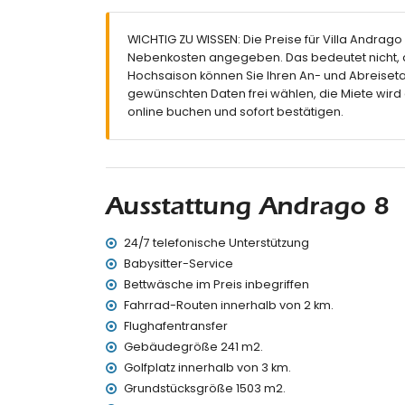
Eigenes Badezimmer mit Doppelwaschbecke
Eigenes Badezimmer mit Einzelwaschbecken,
WICHTIG ZU WISSEN: Die Preise für Villa Andrago 
Eigenes Badezimmer mit Einzelwaschbecken,
Nebenkosten angegeben. Das bedeutet nicht, d
2 Badezimmer, jedes mit Einzelwaschbecken,
Hochsaison können Sie Ihren An- und Abreiseta
Außenbereich der Villa
gewünschten Daten frei wählen, die Miete wird
online buchen und sofort bestätigen.
Großes und eingezäuntes Grundstück
Beheizter privater Pool mit den Maßen 10 m x
Schöner Rasen mit Kies, Bäumen und Garte
Spielplatz
3 Terrassen, davon 2 überdacht
Ausstattung Andrago 8
Außenküche und Grill
Außendusche
Sitzbereich im Freien und Essbereich im Frei
24/7 telefonische Unterstützung
2 private überdachte Parkplätze und 3 privat
Babysitter-Service
Bettwäsche im Preis inbegriffen
Weitere Informationen
Fahrrad-Routen innerhalb von 2 km.
Nächstgelegene Stadt: Moraira (innerhalb von
Flughafentransfer
Nächstgelegene Ufer oder Küste: Mittelmeer 
Gebäudegröße 241 m2.
Nächstgelegener Strand: Cala Andrago (inner
Golfplatz innerhalb von 3 km.
Nächstgelegener Hafen: Puerto de Moraira (i
Grundstücksgröße 1503 m2.
Nächstgelegener Park innerhalb von 3 Kilome