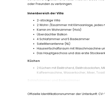
oder Freunden zu verbringen.
Innenbereich der Villa
2-stöckige Villa
2 Wohn-/Esszimmer mit Klimaanlage, jedes m
Kamin im Wohnzimmer (Holz)
Überdachter Balkon
4 Schlafzimmer und 5 Badezimmer
Satellitenantenne (NL)
Hauswirtschaftsraum mit Waschmaschine un
Das Hauptgeschoss und das erste Stockwerk 
Küchen
2 Küchen mit Elektroherd, Elektrobackofen, Mi
Kaffeemaschine, Wasserkocher, Mixer, Toast
Schlafzimmer und Badezimmer
Schlafzimmer mit Klimaanlage und Doppelb
Schlafzimmer mit Klimaanlage und Doppelbet
Offizielle Identifikationsnummer der Unterkunft: 
Schlafzimmer mit Klimaanlage, 2 Einzelbett
Schlafzimmer mit Klimaanlage, 2 Einzelbett