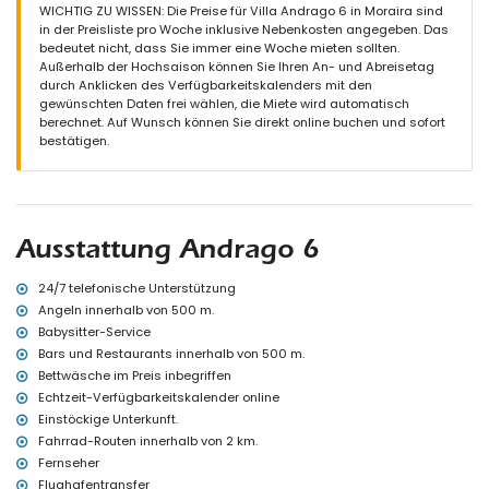
Badezimmer mit Waschbecken, Dusche und WC
WICHTIG ZU WISSEN: Die Preise für Villa Andrago 6 in Moraira sind
in der Preisliste pro Woche inklusive Nebenkosten angegeben. Das
Außenbereich der Villa
bedeutet nicht, dass Sie immer eine Woche mieten sollten.
Großes und abgeschlossenes Grundstück
Außerhalb der Hochsaison können Sie Ihren An- und Abreisetag
Beheizter privater Pool, 10 m x 5 m groß und 2 m tief
durch Anklicken des Verfügbarkeitskalenders mit den
Schöner Rasen mit Kies, Bäumen und Gartenmöbeln mit
gewünschten Daten frei wählen, die Miete wird automatisch
Sonnenliegen
berechnet. Auf Wunsch können Sie direkt online buchen und sofort
Spielplatz
bestätigen.
3 Terrassen, davon 2 überdacht
Außenküche und Grill
Außendusche
Sitzbereich im Freien und Essbereich im Freien
2 überdachte private Parkplätze und 3 private Parkplätze
Ausstattung Andrago 6
Weitere Informationen
Nächster Ort: Moraira (innerhalb von 3 Kilometern von der Villa)
24/7 telefonische Unterstützung
Nächstes Ufer oder Küste: Mittelmeer (innerhalb von 500 Metern
Angeln innerhalb von 500 m.
von der Villa)
Babysitter-Service
Nächster Strand: Cala Andrago (innerhalb von 500 Metern von der
Bars und Restaurants innerhalb von 500 m.
Villa)
Bettwäsche im Preis inbegriffen
Nächster Hafen: Puerto de Moraira (innerhalb von 3 Kilometern von
Echtzeit-Verfügbarkeitskalender online
der Villa)
Nächster Park innerhalb von 3 Kilometern von der Villa
Einstöckige Unterkunft.
Nächster Flughafen: Alicante (innerhalb von 100 Kilometern von
Fahrrad-Routen innerhalb von 2 km.
der Villa)
Fernseher
Zweitnächster Flughafen: Valencia (> 100 Kilometer)
Flughafentransfer