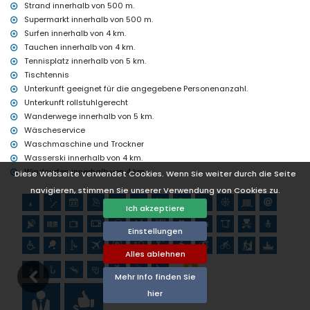
Strand innerhalb von 500 m.
Kirche (Iglesia Parroquial de Santa Catalina), Burg (Castell de
Supermarkt innerhalb von 500 m.
Moraira), Ruine (Castell de Moraira), Denkmal (Torre de Vigía del
Cap d'Or) und historischer Ort (Centro histórico) (innerhalb von 5
Surfen innerhalb von 4 km.
Kilometern von der Unterkunft)
Tauchen innerhalb von 4 km.
Museum (Ecomuseo Cemroqt L'almassera) (innerhalb von 10
Tennisplatz innerhalb von 5 km.
Kilometern von der Unterkunft)
Tischtennis
Sport
Unterkunft geeignet für die angegebene Personenanzahl.
Unterkunft rollstuhlgerecht
Angeln und Schnorcheln (innerhalb von 1000 Metern von der Villa)
Wanderwege innerhalb von 5 km.
Tennis, Golf (Club de Golf Ifach), Wandern, Mountainbiking,
Radfahren, Kanufahren, Kajakfahren, Tauchen, Surfen, Windsurfen
Wäscheservice
und Wasserski (innerhalb von 5 Kilometern von der Villa)
Waschmaschine und Trockner
Klettern (innerhalb von 10 Kilometern von der Villa)
Wasserski innerhalb von 4 km.
Windsurfen innerhalb von 4 km.
Diese Webseite verwendet Cookies. Wenn Sie weiter durch die Seite
navigieren, stimmen Sie unserer Verwendung von Cookies zu.
Ich akzeptiere
Einstellungen
Alles ablehnen
Mehr Info finden Sie
hier