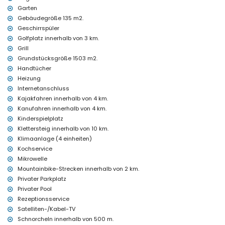
Haustiere sind nicht erlaubt
Garten
Rollstuhlgerechte Unterkunft
Gebäudegröße 135 m2.
Die Unterkunft ist sehr gut geeignet für Familien mit Kindern
Geschirrspüler
Einrichtungen und Dienstleistungen im Mietpreis der Villa
Golfplatz innerhalb von 3 km.
enthalten
Grill
Internet (WiFi)
Grundstücksgröße 1503 m2.
Bügeleisen und Bügelbrett
Handtücher
Bettwäsche und Handtücher
Heizung
Rezeptionsservice und 24-Stunden-Notdienst
Internetanschluss
Tischtennis
Luftheizung und Klimaanlage
Kajakfahren innerhalb von 4 km.
Kanufahren innerhalb von 4 km.
Einrichtungen und Dienstleistungen gegen Aufpreis
Kinderspielplatz
Flughafendienst
Klettersteig innerhalb von 10 km.
Kochservice, Wäscheservice und Babysitterservice
Klimaanlage (4 einheiten)
Poolheizung
Kochservice
Zustellbett und Kinderbetten/Kinderbetten (auf Anfrage)
Mikrowelle
Unterhaltungs- und Freizeitaktivitäten für Ihren Urlaub in
Mountainbike-Strecken innerhalb von 2 km.
Moraira, Costa Blanca
Privater Parkplatz
Bar (innerhalb von 500 Metern vom Haus)
Privater Pool
Diskothek und Promenade (El Portet) (innerhalb von 5 Kilometern
Rezeptionsservice
vom Haus)
Satelliten-/Kabel-TV
Sehenswürdigkeiten und Kultur in Moraira, Costa Blanca
Schnorcheln innerhalb von 500 m.