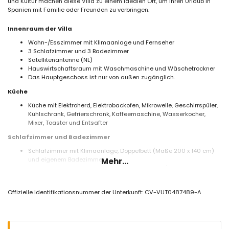
und Kultur machen diese Villa zu einem idealen Ort, um Ihren Urlaub in
Spanien mit Familie oder Freunden zu verbringen.
Innenraum der Villa
Wohn-/Esszimmer mit Klimaanlage und Fernseher
3 Schlafzimmer und 3 Badezimmer
Satellitenantenne (NL)
Hauswirtschaftsraum mit Waschmaschine und Wäschetrockner
Das Hauptgeschoss ist nur von außen zugänglich.
Küche
Küche mit Elektroherd, Elektrobackofen, Mikrowelle, Geschirrspüler,
Kühlschrank, Gefrierschrank, Kaffeemaschine, Wasserkocher,
Mixer, Toaster und Entsafter
Schlafzimmer und Badezimmer
Schlafzimmer mit Klimaanlage, Doppelbett (Maße 200 x 140 cm)
und eigenem Badezimmer
Mehr...
Schlafzimmer mit Klimaanlage und Doppelbett (Maße 190 x 135
cm)
Schlafzimmer mit Klimaanlage, 2 Einzelbetten (Maße 200 x 90
Offizielle Identifikationsnummer der Unterkunft: CV-VUT0487489-A
cm), Fernseher und eigenem Badezimmer
Eigenes Badezimmer mit Waschbecken, Badewanne, Dusche und
WC
Eigenes Badezimmer mit Waschbecken, Dusche und WC