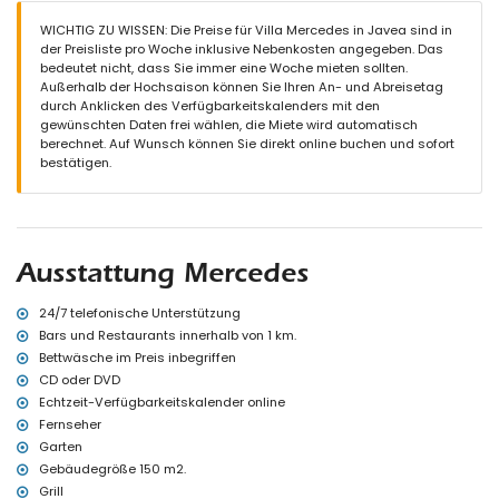
Außenbereich der Villa
WICHTIG ZU WISSEN: Die Preise für Villa Mercedes in Javea sind in
Eingezäuntes Grundstück
der Preisliste pro Woche inklusive Nebenkosten angegeben. Das
Privater Pool mit den Maßen 8m x 4m und 2m Tiefe
bedeutet nicht, dass Sie immer eine Woche mieten sollten.
Garten mit Kies, Bäumen und Gartenmöbeln mit Sonnenliegen
Außerhalb der Hochsaison können Sie Ihren An- und Abreisetag
Wintergarten
durch Anklicken des Verfügbarkeitskalenders mit den
2 Terrassen, davon 1 überdacht
gewünschten Daten frei wählen, die Miete wird automatisch
Grill
berechnet. Auf Wunsch können Sie direkt online buchen und sofort
Außendusche
bestätigen.
Außensitzbereich und Außenspeisebereich
Privater Parkplatz
Weitere Informationen
Nächste Stadt: Xàbia (innerhalb von 5 Kilometern von der Villa)
Ausstattung Mercedes
Nächster Strand: Playa Ambolo, Xàbia (innerhalb von 5 Kilometern
von der Villa)
Nächster Flughafen: Alicante (innerhalb von 100 Kilometern von
24/7 telefonische Unterstützung
der Villa)
Bars und Restaurants innerhalb von 1 km.
Zweitnächster Flughafen: Valencia (mehr als 100 Kilometer)
Bettwäsche im Preis inbegriffen
Haustiere erlaubt
CD oder DVD
Die Unterkunft ist sehr geeignet für Familien mit Kindern
Echtzeit-Verfügbarkeitskalender online
Einrichtungen und Dienstleistungen, die im Mietpreis der Villa
Fernseher
inbegriffen sind
Garten
Internet (WiFi)
Gebäudegröße 150 m2.
Staubsauger, Bügeleisen und Bügelbrett
Grill