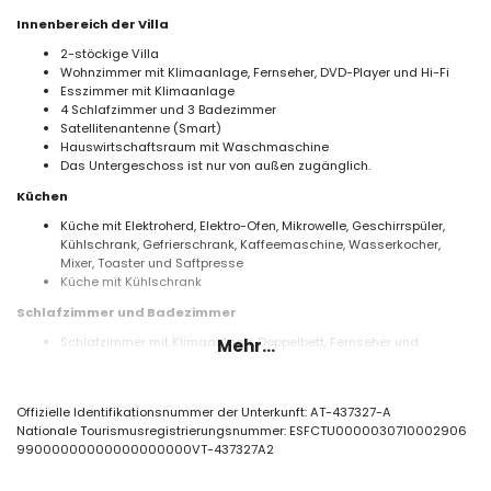
Innenbereich der Villa
2-stöckige Villa
Wohnzimmer mit Klimaanlage, Fernseher, DVD-Player und Hi-Fi
Esszimmer mit Klimaanlage
4 Schlafzimmer und 3 Badezimmer
Satellitenantenne (Smart)
Hauswirtschaftsraum mit Waschmaschine
Das Untergeschoss ist nur von außen zugänglich.
Küchen
Küche mit Elektroherd, Elektro-Ofen, Mikrowelle, Geschirrspüler,
Kühlschrank, Gefrierschrank, Kaffeemaschine, Wasserkocher,
Mixer, Toaster und Saftpresse
Küche mit Kühlschrank
Schlafzimmer und Badezimmer
Schlafzimmer mit Klimaanlage, Doppelbett, Fernseher und
Mehr...
eigenem Bad
2 Schlafzimmer mit Klimaanlage, jeweils mit Doppelbett
Schlafzimmer mit Klimaanlage und 2 Einzelbetten
Offizielle Identifikationsnummer der Unterkunft: AT-437327-A
Eigenes Badezimmer mit Dusche, WC und Haartrockner
Nationale Tourismusregistrierungsnummer: ESFCTU0000030710002906
Badezimmer mit Badewanne, WC und Haartrockner
99000000000000000000VT-437327A2
Badezimmer mit Einzelwaschbecken, Dusche, WC und
Haartrockner