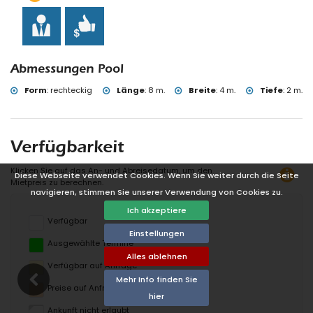
Abmessungen Pool
Form
:
rechteckig
Länge
:
8 m.
Breite
:
4 m.
Tiefe
:
2 m.
Verfügbarkeit
Klicken Sie auf das An- und Abreisedatum, um den
Diese Webseite verwendet Cookies. Wenn Sie weiter durch die Seite
Mietpreis zu berechnen.
navigieren, stimmen Sie unserer Verwendung von Cookies zu.
Ich akzeptiere
Verfügbar
Einstellungen
Ausgewählte Termine
Alles ablehnen
Verfügbar auf Anfrage
Mehr Info finden Sie
Preise auf Anfrage
hier
Ankunft nicht erlaubt