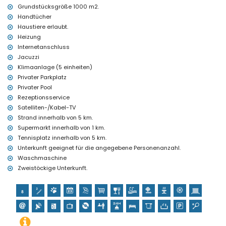
Bettwäsche und Handtücher
Grundstücksgröße 1000 m2.
Rezeptionsdienst und 24-Stunden-Notdienst
Handtücher
Fußbodenheizung und Klimaanlage
Haustiere erlaubt.
Außen-Whirlpool
Heizung
Einrichtungen und Dienstleistungen gegen Aufpreis
Internetanschluss
Jacuzzi
Zusatzbett und Kinderbetten/Kinderkrippen (auf Anfrage)
Klimaanlage (5 einheiten)
Sportmöglichkeiten
Privater Parkplatz
Tennis (innerhalb von 5 Kilometern von der Villa)
Privater Pool
Golf und Reiten (innerhalb von 10 Kilometern von der Villa)
Rezeptionsservice
Satelliten-/Kabel-TV
Strand innerhalb von 5 km.
Supermarkt innerhalb von 1 km.
Tennisplatz innerhalb von 5 km.
Unterkunft geeignet für die angegebene Personenanzahl.
Waschmaschine
Zweistöckige Unterkunft.