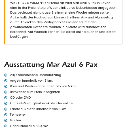
eingezäuntes Grundstück
WICHTIG ZU WISSEN: Die Preise für Villa Mar Azul 6 Pax in Javea
privater Pool mit den Maßen 8m x 4m und 2m tief
sind in der Preisliste pro Woche inklusive Nebenkosten angegeben.
Garten mit Bäumen und Gartenmöbeln mit Sonnenliegen
Das bedeutet nicht, dass Sie immer eine Woche mieten sollten.
3 Terrassen, davon 1 überdacht
Außerhalb der Hochsaison können Sie Ihren An- und Abreisetag
Grill
durch Anklicken des Verfügbarkeitskalenders mit den
Sitzbereich im Freien und Essbereich im Freien
gewünschten Daten frei wählen, die Miete wird automatisch
3 private Parkplätze
berechnet. Auf Wunsch können Sie direkt online buchen und sofort
bestätigen.
Weitere Informationen
nächste Stadt: Jávea (innerhalb von 5 Kilometern von der Villa)
nächstes Flussufer oder Ufer: Mittelmeer, Jávea (innerhalb von
1000 Metern von der Villa)
nächster Strand: La Barraca (innerhalb von 1000 Metern von der
Ausstattung Mar Azul 6 Pax
Villa)
nächster Flughafen: Alicante (innerhalb von 100 Kilometern von der
Villa)
24/7 telefonische Unterstützung
zweiter nächster Flughafen: Valencia (> 100 Kilometer)
Angeln innerhalb von 5 km.
Rauchen nicht erlaubt
Bars und Restaurants innerhalb von 5 km.
Bitte kontaktieren Sie uns, falls Haustiere erlaubt sind
Bettwäsche im Preis inbegriffen
Die Unterkunft ist sehr geeignet für Familien mit Kindern
CD oder DVD
Einrichtungen und Dienstleistungen, die im Mietpreis der Villa
Echtzeit-Verfügbarkeitskalender online
inbegriffen sind
Fahrrad-Routen innerhalb von 5 km.
Internet (WiFi)
Fernseher
Staubsauger und Bügeleisen mit Bügelbrett
Garten
Bettwäsche und Handtücher
Gebäudegröße 850 m2.