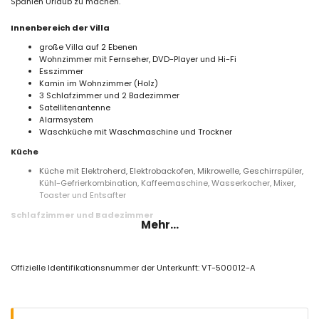
Spanien Urlaub zu machen.
Innenbereich der Villa
große Villa auf 2 Ebenen
Wohnzimmer mit Fernseher, DVD-Player und Hi-Fi
Esszimmer
Kamin im Wohnzimmer (Holz)
3 Schlafzimmer und 2 Badezimmer
Satellitenantenne
Alarmsystem
Waschküche mit Waschmaschine und Trockner
Küche
Küche mit Elektroherd, Elektrobackofen, Mikrowelle, Geschirrspüler,
Kühl-Gefrierkombination, Kaffeemaschine, Wasserkocher, Mixer,
Toaster und Entsafter
Schlafzimmer und Badezimmer
Mehr...
Schlafzimmer mit Klimaanlage, 2 Einzelbetten und Ventilator
2 Schlafzimmer mit Klimaanlage, jeweils mit 2 Einzelbetten
Badezimmer mit Einzelwaschbecken,
Offizielle Identifikationsnummer der Unterkunft: VT-500012-A
Badewanne/Duschkombination und Toilette
Badezimmer mit Einzelwaschbecken, Badewanne und Toilette
Außenbereich der Villa