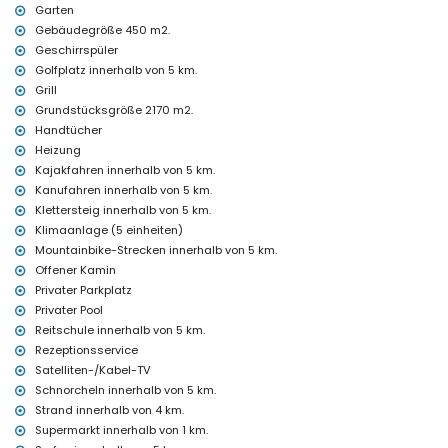
Rezeptionsservice und 24-Stunden-Notdienst
Garten
Heizung und Klimaanlage
Gebäudegröße 450 m2.
Geschirrspüler
Einrichtungen und Dienstleistungen gegen Aufpreis
Golfplatz innerhalb von 5 km.
Zustellbett und Kinderbett/Babybett (auf Anfrage)
Grill
Unterhaltung und Freizeitaktivitäten für Ihren Urlaub in Jávea,
Grundstücksgröße 2170 m2.
Costa Blanca
Handtücher
Heizung
Diskothek, Bar und Promenade (Paseo Marítimo) (innerhalb von 5
Kilometern vom Haus)
Kajakfahren innerhalb von 5 km.
Kanufahren innerhalb von 5 km.
Sehenswürdigkeiten und Kultur in Jávea, Costa Blanca
Klettersteig innerhalb von 5 km.
Museum (Histórico de Jávea, Jávea), Kirche (Virgen de Loreto,
Klimaanlage (5 einheiten)
Puerto, Jávea), Ruine (Molinos de Viento, Jávea), Denkmal (Pueblo
Mountainbike-Strecken innerhalb von 5 km.
de Jávea, Jávea), Architektonisches Gebäude (Pueblo de Jávea,
Offener Kamin
Jávea), historischer Ort (Pueblo de Jávea und Jávea) (innerhalb
Privater Parkplatz
von 5 Kilometern von der Unterkunft)
Burg (Portal de la Vila und Denia) (innerhalb von 10 Kilometern von
Privater Pool
der Unterkunft)
Reitschule innerhalb von 5 km.
Rezeptionsservice
Sport
Satelliten-/Kabel-TV
Tennis, Golf (La Sella, Denia), Reiten, Wandern, Mountainbiking,
Schnorcheln innerhalb von 5 km.
Radfahren, Klettern, Kanufahren, Kajakfahren, Angeln, Tauchen,
Strand innerhalb von 4 km.
Schnorcheln, Surfen und Windsurfen (innerhalb von 5 Kilometern
Supermarkt innerhalb von 1 km.
vom Haus)