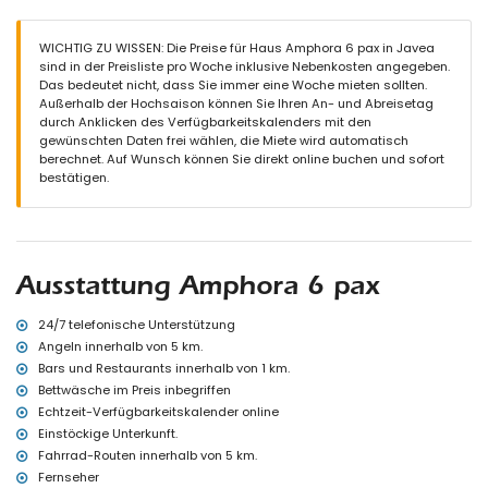
Garten mit Kies, Bäumen und Gartenmöbeln mit Sonnenliegen
2 überdachte Terrassen
Grill
WICHTIG ZU WISSEN: Die Preise für Haus Amphora 6 pax in Javea
Sitzbereich im Freien und Essbereich im Freien
sind in der Preisliste pro Woche inklusive Nebenkosten angegeben.
3 private Parkplätze
Das bedeutet nicht, dass Sie immer eine Woche mieten sollten.
Außerhalb der Hochsaison können Sie Ihren An- und Abreisetag
Weitere Informationen
durch Anklicken des Verfügbarkeitskalenders mit den
nächster Ort: Jávea (innerhalb von 3 Kilometern vom Haus)
gewünschten Daten frei wählen, die Miete wird automatisch
nächstes Flussufer oder Küste: Mittelmeer, Jávea (innerhalb von 4
berechnet. Auf Wunsch können Sie direkt online buchen und sofort
Kilometern vom Haus)
bestätigen.
nächster Strand: La Grava, Jávea (innerhalb von 4 Kilometern vom
Haus)
nächster Hafen: Aduanas del Mar (innerhalb von 5 Kilometern vom
Haus)
nächster Park: Montgó, Jávea (innerhalb von 2 Kilometern vom
Ausstattung Amphora 6 pax
Haus)
nächster Flughafen: Alicante (innerhalb von 100 Kilometern vom
Haus)
24/7 telefonische Unterstützung
zweiter nächster Flughafen: Valencia (mehr als 100 Kilometer)
Angeln innerhalb von 5 km.
Haustiere sind nicht erlaubt
Bars und Restaurants innerhalb von 1 km.
Die Unterkunft ist sehr geeignet für Familien mit Kindern
Bettwäsche im Preis inbegriffen
Einrichtungen und Dienstleistungen, die im Mietpreis des Hauses
Echtzeit-Verfügbarkeitskalender online
enthalten sind
Einstöckige Unterkunft.
Fahrrad-Routen innerhalb von 5 km.
Bügeleisen und Bügelbrett
Bettwäsche und Handtücher
Fernseher