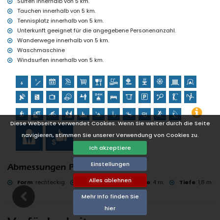
Surfen innerhalb von 5 km.
Tauchen innerhalb von 5 km.
Tennisplatz innerhalb von 5 km.
Unterkunft geeignet für die angegebene Personenanzahl.
Wanderwege innerhalb von 5 km.
Waschmaschine
Windsurfen innerhalb von 5 km.
Diese Webseite verwendet Cookies. Wenn Sie weiter durch die Seite
navigieren, stimmen Sie unserer Verwendung von Cookies zu.
Ich akzeptiere
Einstellungen
Abmessungen Pool
Alles ablehnen
Form
:
rechteckig
Länge
:
10 m.
Breite
:
4 m.
Tiefe
:
1,8 m.
Mehr Info finden Sie
hier