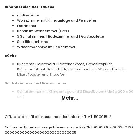
Innenbereich des Hauses
großes Haus
Wohnzimmer mit Klimaanlage und Fernseher
Esszimmer
Kamin im Wohnzimmer (Gas)
3 Schlafzimmer, 1 Badezimmer und 1 Gästetoilette
Satellitenantenne
Waschmaschine im Badezimmer
Küche
Küche mit Elektroherd, Elektrobackofen, Geschirrspüler,
Kühlschrank mit Gefrierfach, Kaffeemaschine, Wasserkocher,
Mixer, Toaster und Entsafter
Schlafzimmer und Badezimmer
Schlafzimmer mit Klimaanlage und 2 Einzelbetten (Maße 200 x 90
cm)
Mehr...
2 Schlafzimmer mit Klimaanlage, jeweils mit 2 Einzelbetten (Maße
220 x 90 cm)
Badezimmer mit Einzelwaschbecken, Dusche und Toilette
Offizielle Identifikationsnummer der Unterkunft: VT-500018-A
Außenbereich des Hauses
Nationaler Unterkunftsregistrierungscode: ESFCNT000003071000300732
großes und umzäuntes Grundstück
00000000000000000000000000005
privater Pool (10 m x 4 m, Tiefe 1,8 m)