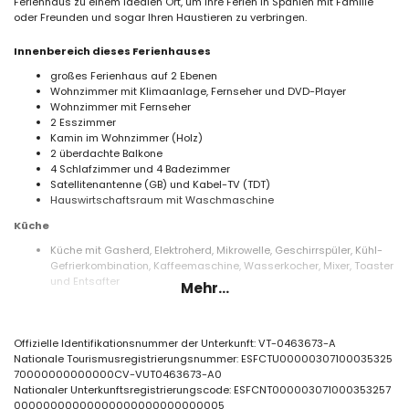
Ferienhaus zu einem idealen Ort, um Ihre Ferien in Spanien mit Familie
oder Freunden und sogar Ihren Haustieren zu verbringen.
Innenbereich dieses Ferienhauses
großes Ferienhaus auf 2 Ebenen
Wohnzimmer mit Klimaanlage, Fernseher und DVD-Player
Wohnzimmer mit Fernseher
2 Esszimmer
Kamin im Wohnzimmer (Holz)
2 überdachte Balkone
4 Schlafzimmer und 4 Badezimmer
Satellitenantenne (GB) und Kabel-TV (TDT)
Hauswirtschaftsraum mit Waschmaschine
Küche
Küche mit Gasherd, Elektroherd, Mikrowelle, Geschirrspüler, Kühl-
Gefrierkombination, Kaffeemaschine, Wasserkocher, Mixer, Toaster
und Entsafter
Mehr...
Schlafzimmer und Badezimmer
Schlafzimmer mit Klimaanlage, Queensize-Bett (190 x 150 cm) und
Offizielle Identifikationsnummer der Unterkunft: VT-0463673-A
en-suite Badezimmer
Nationale Tourismusregistrierungsnummer: ESFCTU00000307100035325
Schlafzimmer mit Klimaanlage, Queensize-Bett (190 x 150 cm)
70000000000000CV-VUT0463673-A0
Schlafzimmer mit Klimaanlage, 2 Einzelbetten (190 x 70 cm)
Nationaler Unterkunftsregistrierungscode: ESFCNT000003071000353257
Schlafzimmer mit 2 Einzelbetten (190 x 80 cm) und Ventilator
00000000000000000000000000005