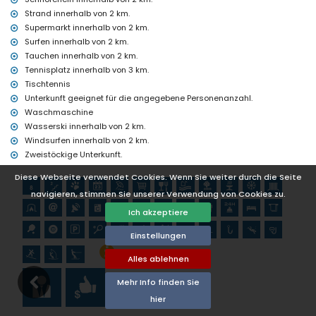
Jávea), Ruine (Pueblo Histórico, Jávea), Denkmal (Molinos de
Strand innerhalb von 2 km.
Viento, Jávea), Architektonisches Gebäude (Pueblo Histórico,
Supermarkt innerhalb von 2 km.
Jávea), Historische Stätte (Histórico und Jávea) (innerhalb von 5
Surfen innerhalb von 2 km.
Kilometern von der Unterkunft)
Tauchen innerhalb von 2 km.
Burg (Portal de la Vila und Denia) (innerhalb von 25 Kilometern von
der Unterkunft)
Tennisplatz innerhalb von 3 km.
Tischtennis
Sport
Unterkunft geeignet für die angegebene Personenanzahl.
Tennis, Mountainbiken, Radfahren, Klettern, Kanufahren,
Waschmaschine
Kajakfahren, Angeln, Tauchen, Schnorcheln, Surfen, Windsurfen
Wasserski innerhalb von 2 km.
und Wasserski (innerhalb von 5 Kilometern von der Unterkunft)
Windsurfen innerhalb von 2 km.
Golf (Jávea Golf Club, Jávea) und Reiten (innerhalb von 10
Zweistöckige Unterkunft.
Kilometern von der Unterkunft)
Diese Webseite verwendet Cookies. Wenn Sie weiter durch die Seite
navigieren, stimmen Sie unserer Verwendung von Cookies zu.
Ich akzeptiere
Einstellungen
Alles ablehnen
Mehr Info finden Sie
hier