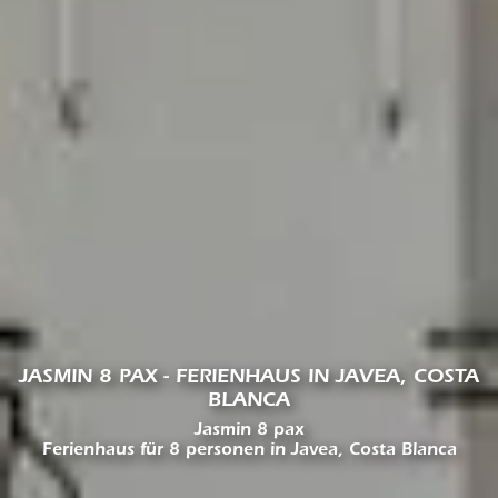
JASMIN 8 PAX - FERIENHAUS IN JAVEA, COSTA
BLANCA
Jasmin 8 pax
Ferienhaus für 8 personen in Javea, Costa Blanca