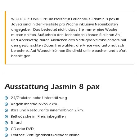
en-suite Badezimmer mit Einzelwaschbecken, Badewanne, Dusche
und Toilette
Badezimmer mit Einzelwaschbecken, Bad/Dusche-Kombination,
Bidet und Toilette
WICHTIG ZU WISSEN: Die Preise für Ferienhaus Jasmin 8 pax in
2 Badezimmer jeweils mit Einzelwaschbecken, Dusche und Toilette
Javea sind in der Preisliste pro Woche inklusive Nebenkosten
angegeben. Das bedeutet nicht, dass Sie immer eine Woche
Außenbereich dieses Ferienhauses
mieten sollten. Außerhalb der Hochsaison können Sie Ihren An-
großes und eingezäuntes Grundstück
und Abreisetag durch Anklicken des Verfügbarkeitskalenders mit
privater Pool mit den Maßen 12m x 6m und 2m Tiefe
den gewünschten Daten frei wählen, die Miete wird automatisch
wunderschöner Rasen mit Bäumen und Gartenmöbeln mit
berechnet. Auf Wunsch können Sie direkt online buchen und sofort
Sonnenliegen
bestätigen.
2 überdachte Terrassen
Außenküche und Grill
Außensitzbereich und Außenessbereich
5 private Parkplätze
Weitere Informationen
Ausstattung Jasmin 8 pax
nächster Ort: Jávea (innerhalb von 5 Kilometern von der
Unterkunft)
24/7 telefonische Unterstützung
nächster Fluss oder Ufer: Mediterraneo, Jávea (innerhalb von 2
Angeln innerhalb von 2 km.
Kilometern von der Unterkunft)
Bars und Restaurants innerhalb von 2 km.
nächster Strand: El Arenal, Jávea (innerhalb von 2 Kilometern von
Bettwäsche im Preis inbegriffen
der Unterkunft)
Billard
nächster Hafen: Canal de la Fontana (innerhalb von 2 Kilometern
CD oder DVD
von der Unterkunft)
nächster Park: Parque Pinosol, Jávea (innerhalb von 2 Kilometern
Echtzeit-Verfügbarkeitskalender online