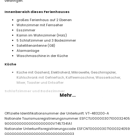
verbringen.
Innenbereich dieses Ferienhauses
großes Ferienhaus auf 2 Ebenen
Wohnzimmer mit Fernseher
Esszimmer
Kamin im Wohnzimmer (Holz)
5 Schlafzimmer und 3 Badezimmer
Satellitenantenne (GB)
Alarmanlage
Waschmaschine in der Küche
Küche
Küche mit Gasherd, Elektroherd, Mikrowelle, Geschirrspüler,
Kühlschrank mit Gefrierfach, Kaffeemaschine, Wasserkocher,
Mixer, Toaster und Entsafter
Schlafzimmer und Badezimmer
Mehr...
Schlafzimmer mit Klimaanlage und Kingsize-Bett (Maße 200 x 180
cm) und eigenem Bad
Schlafzimmer mit Klimaanlage und Doppelbett (Maße 190 x 135
Offizielle Identifikationsnummer der Unterkunft: VT-483200-A
cm)
Nationale Tourismusregistrierungsnummer: ESFCTU00000307100032405
Schlafzimmer mit Klimaanlage und Doppelbett (Maße 190 x 140
90000000000000000000VT457341A1
cm)
Nationaler Unterkunftsregistrierungscode: ESFCNT000003071000324059
2 Schlafzimmer mit Klimaanlage, jeweils mit 2 Einzelbetten (Maße
00000000000000000000000000003