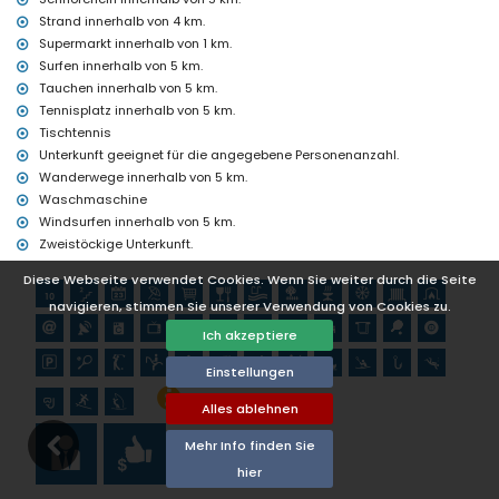
Sehenswürdigkeiten und Kultur in Jávea, Costa Blanca
Strand innerhalb von 4 km.
Museum (Histórico de Jávea, Jávea), Kirche (Virgen de Loreto,
Supermarkt innerhalb von 1 km.
Puerto, Jávea), Ruine (Molinos de Viento, Jávea), Denkmal (Pueblo
Surfen innerhalb von 5 km.
de Jávea, Jávea), architektonisches Gebäude (Pueblo de Jávea,
Tauchen innerhalb von 5 km.
Jávea), historische Stätte (Pueblo de Jávea und Jávea) (innerhalb
von 5 Kilometern von der Unterkunft)
Tennisplatz innerhalb von 5 km.
Burg (Portal de la Vila und Denia) (innerhalb von 10 Kilometern von
Tischtennis
der Unterkunft)
Unterkunft geeignet für die angegebene Personenanzahl.
Wanderwege innerhalb von 5 km.
Sportaktivitäten
Waschmaschine
Tennis, Golf (La Sella, Denia), Reiten, Wandern, Mountainbiking,
Windsurfen innerhalb von 5 km.
Radfahren, Klettern, Kanufahren, Kajakfahren, Angeln, Tauchen,
Zweistöckige Unterkunft.
Schnorcheln, Surfen und Windsurfen (innerhalb von 5 Kilometern
vom Haus)
Diese Webseite verwendet Cookies. Wenn Sie weiter durch die Seite
Wasserski (innerhalb von 10 Kilometern vom Haus)
navigieren, stimmen Sie unserer Verwendung von Cookies zu.
Ich akzeptiere
Einstellungen
Alles ablehnen
Mehr Info finden Sie
hier