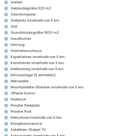
Haus)
Garten
nächster Park: Montgó, Jávea (innerhalb von 2 Kilometern vom
Gebäudegröße 320 m2.
Haus)
Geschirrspüler
nächster Flughafen: Alicante (innerhalb von 100 Kilometern vom
Golfplatz innerhalb von 5 km.
Haus)
Grill
zweiter nächster Flughafen: Valencia (> 100 Kilometer)
Haustiere sind nicht erlaubt
Grundstücksgröße 1800 m2.
Die Unterkunft ist sehr geeignet für Familien mit Kindern
Handtücher
Heizung
Einrichtungen und Dienstleistungen, die im Mietpreis dieses
Ferienhauses enthalten sind
Internetanschluss
Kajakfahren innerhalb von 5 km.
Internet (WiFi)
Kanufahren innerhalb von 5 km.
Bügeleisen und Bügelbrett
Klettersteig innerhalb von 5 km.
Bettwäsche und Handtücher
Empfangsservice und 24-Stunden-Notfallservice
Klimaanlage (5 einheiten)
Billardtisch und Tischtennis
Mikrowelle
Zentralheizung und Klimaanlage
Mountainbike-Strecken innerhalb von 5 km.
Offener Kamin
Einrichtungen und Dienstleistungen gegen Aufpreis
Pooltisch
Kinderbett/Kinderbett (auf Anfrage)
Privater Parkplatz
Unterhaltungs- und Freizeitmöglichkeiten für Ihren Urlaub in
Privater Pool
Jávea, Costa Blanca
Reitschule innerhalb von 5 km.
Diskothek, Bar und Promenade (Paseo Marítimo) (innerhalb von 5
Rezeptionsservice
Kilometern vom Haus)
Satelliten-/Kabel-TV
Schnorcheln innerhalb von 5 km.