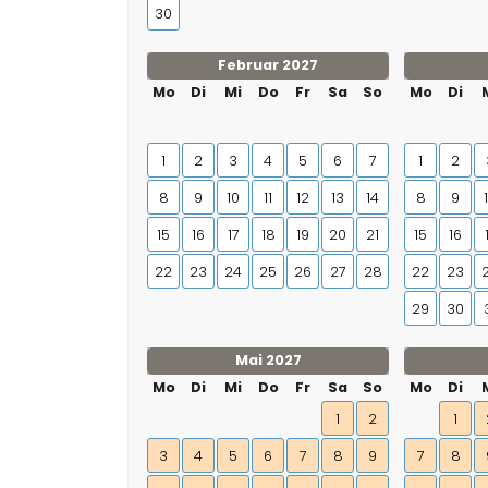
30
Februar 2027
Mo
Di
Mi
Do
Fr
Sa
So
Mo
Di
1
2
3
4
5
6
7
1
2
8
9
10
11
12
13
14
8
9
15
16
17
18
19
20
21
15
16
22
23
24
25
26
27
28
22
23
29
30
Mai 2027
Mo
Di
Mi
Do
Fr
Sa
So
Mo
Di
1
2
1
3
4
5
6
7
8
9
7
8