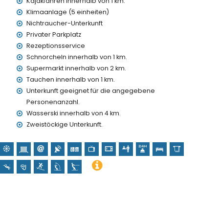
Kajakfahren innerhalb von 1 km.
Klimaanlage (5 einheiten)
indern geeignet
Nichtraucher-Unterkunft
Privater Parkplatz
is der Villa enthalten
Rezeptionsservice
Schnorcheln innerhalb von 1 km.
Supermarkt innerhalb von 2 km.
Tauchen innerhalb von 1 km.
Unterkunft geeignet für die angegebene
Personenanzahl.
preis
Wasserski innerhalb von 4 km.
Zweistöckige Unterkunft.
en Urlaub in Denia, Costa Blanca
) (innerhalb von 1000 Metern vom Haus)
metern vom Haus)
a Blanca
e (Ermita De Les Rotes, Denia), Burg (Castillo de Denia),
erto Masetti, Denia), architektonisches Gebäude (Marina de