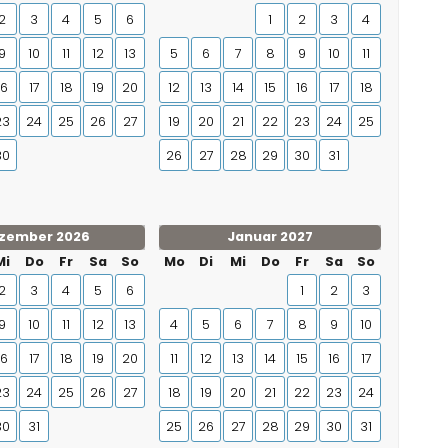
2
3
4
5
6
1
2
3
4
9
10
11
12
13
5
6
7
8
9
10
11
16
17
18
19
20
12
13
14
15
16
17
18
23
24
25
26
27
19
20
21
22
23
24
25
30
26
27
28
29
30
31
zember 2026
Januar 2027
Mi
Do
Fr
Sa
So
Mo
Di
Mi
Do
Fr
Sa
So
2
3
4
5
6
1
2
3
9
10
11
12
13
4
5
6
7
8
9
10
16
17
18
19
20
11
12
13
14
15
16
17
23
24
25
26
27
18
19
20
21
22
23
24
30
31
25
26
27
28
29
30
31