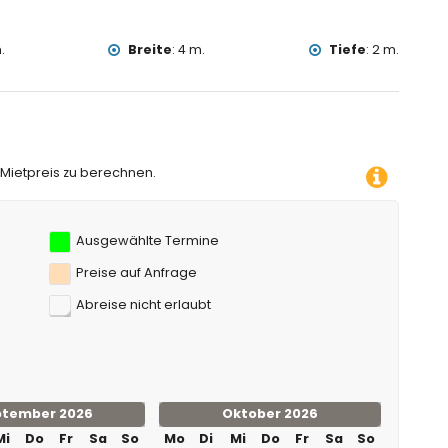
nd Denia) (innerhalb von 5 Kilometern von der Unterkunft)
.
Breite
:
4 m.
Tiefe
:
2 m.
hnorcheln, Surfen und Windsurfen (innerhalb von 1000 Metern
tern von der Villa)
ntainbiking (innerhalb von 10 Kilometern von der Villa)
 Villa)
 Mietpreis zu berechnen.
Ausgewählte Termine
Preise auf Anfrage
Abreise nicht erlaubt
ptember 2026
Oktober 2026
Mi
Do
Fr
Sa
So
Mo
Di
Mi
Do
Fr
Sa
So