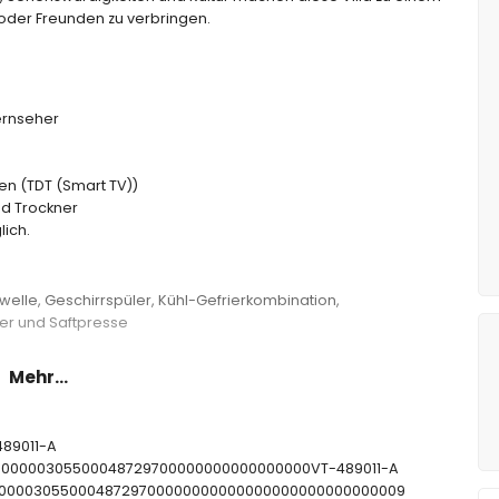
e oder Freunden zu verbringen.
ernseher
en (TDT (Smart TV))
d Trockner
ich.
owelle, Geschirrspüler, Kühl-Gefrierkombination,
er und Saftpresse
Mehr...
tt (Maße 200 x 180 cm) und eigenem Badezimmer
t (Maße 190 x 135 cm)
-489011-A
etten (Maße 200 x 90 cm)
CTU00000305500048729700000000000000000VT-489011-A
 Badewanne, Dusche, Bidet und Toilette
CNT00000305500048729700000000000000000000000000009