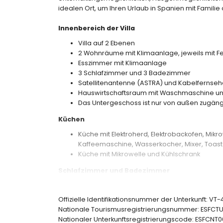
idealen Ort, um Ihren Urlaub in Spanien mit Famili
Innenbereich der Villa
Villa auf 2 Ebenen
2 Wohnräume mit Klimaanlage, jeweils mit F
Esszimmer mit Klimaanlage
3 Schlafzimmer und 3 Badezimmer
Satellitenantenne (ASTRA) und Kabelfernseh
Hauswirtschaftsraum mit Waschmaschine un
Das Untergeschoss ist nur von außen zugängl
Küchen
Küche mit Elektroherd, Elektrobackofen, Mikr
Kaffeemaschine, Wasserkocher, Mixer, Toast
Küche mit Mikrowelle und Kühlschrank
Schlafzimmer und Badezimmer
Schlafzimmer mit Klimaanlage, Kingsize-Be
Schlafzimmer mit Klimaanlage und Doppelbet
Offizielle Identifikationsnummer der Unterkunft: VT
Schlafzimmer mit Klimaanlage und 2 Einzelb
Nationale Tourismusregistrierungsnummer: ESF
Eigenes Badezimmer mit Einzelwaschbecken,
Nationaler Unterkunftsregistrierungscode: ESF