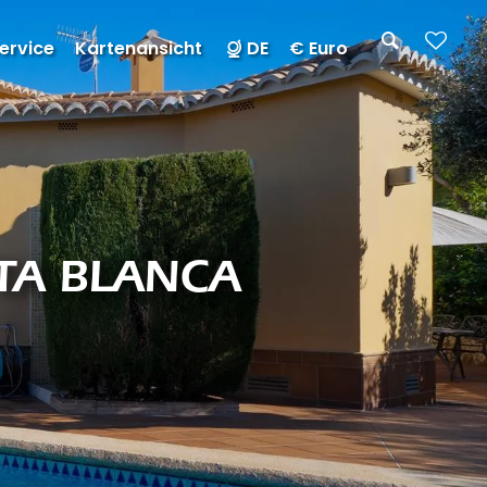
ervice
Kartenansicht
DE
€ Euro
STA BLANCA