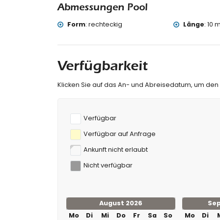
Denia), historischer Ort (Túnel del Castillo u
Abmessungen Pool
Sportarten
Form
:
rechteckig
Länge
:
10 m
Radfahren, Kajakfahren, Angeln, Tauchen, Sc
von der Villa)
Tennis und Wasserski (innerhalb von 5 Kilome
Golf (La Sella Golf), Reiten, Wandern und Mou
Verfügbarkeit
Klettern (innerhalb von 25 Kilometern von der
Klicken Sie auf das An- und Abreisedatum, um den
Verfügbar
Verfügbar auf Anfrage
Ankunft nicht erlaubt
Nicht verfügbar
August 2026
Se
Mo
Di
Mi
Do
Fr
Sa
So
Mo
Di