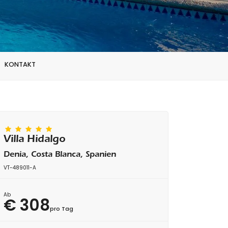
KONTAKT
Villa Hidalgo
Denia, Costa Blanca, Spanien
VT-489011-A
Ab
€ 308
pro Tag