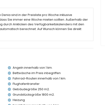
Bidet und Toilette
und Toilette
n Denia sind in der Preisliste pro Woche inklusive
ass Sie immer eine Woche mieten sollten. Außerhalb der
g durch Anklicken des Verfügbarkeitskalenders mit den
 Tiefe
 automatisch berechnet. Auf Wunsch können Sie direkt
enmöbeln mit Sonnenliegen
Angeln innerhalb von 1 km.
ern von der Villa)
lb von 1000 Metern von der Villa)
Bettwäsche im Preis inbegriffen
 von 1000 Metern von der Villa)
Fahrrad-Routen innerhalb von 1 km.
erhalb von 2 Kilometern von der Villa)
Flughafentransfer
rhalb von 1000 Metern von der Villa)
Gebäudegröße 250 m2.
alb von 100 Kilometern von der Villa)
Grundstücksgröße 1800 m2.
> 100 Kilometer)
Heizung
innerhalb von 1000 Metern