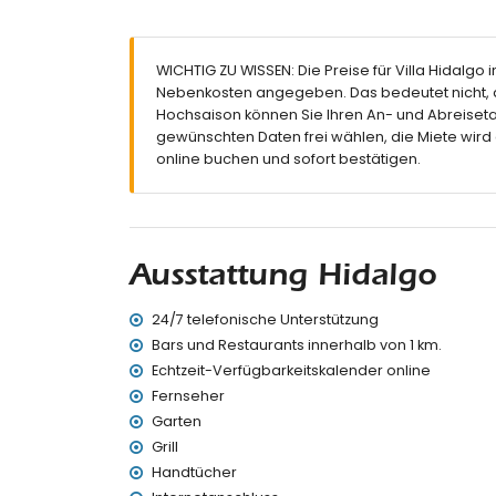
Badezimmer mit Einzelwaschbecken, Dusche, 
Badezimmer mit Einzelwaschbecken, Dusche 
Außenbereich der Villa
WICHTIG ZU WISSEN: Die Preise für Villa Hidalgo i
Nebenkosten angegeben. Das bedeutet nicht, d
Großes und eingezäuntes Grundstück
Hochsaison können Sie Ihren An- und Abreiseta
Privater Pool mit den Maßen 10m x 4m und 2m
gewünschten Daten frei wählen, die Miete wird
Wunderschöner Rasen mit Bäumen und Gart
online buchen und sofort bestätigen.
2 Terrassen, davon 1 überdacht
Grill
Außendusche
Sitz- und Essbereich im Freien
Private Garage und privater Parkplatz
Ausstattung Hidalgo
Weitere Informationen
24/7 telefonische Unterstützung
Nächste Stadt: Denia (innerhalb von 2 Kilomet
Nächster Fluss oder Ufer: Mittelmeer (innerha
Bars und Restaurants innerhalb von 1 km.
Nächster Strand: Marineta Casiana (innerhalb
Echtzeit-Verfügbarkeitskalender online
Nächster Hafen: Real Club Náutico Denia (inn
Fernseher
Nächster Park: Parque Marineta Casiana (inne
Garten
Nächster Flughafen: El Altet, Alicante (innerh
Grill
Zweitnächster Flughafen: Manises, Valencia (
Handtücher
Öffentliche Verkehrsmittel in der Nähe: Bus 