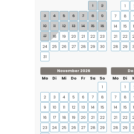
1
2
1
3
4
5
6
7
8
9
7
8
10
11
12
13
14
15
16
14
15
17
18
19
20
21
22
23
21
22
24
25
26
27
28
29
30
28
29
31
November 2026
De
Mo
Di
Mi
Do
Fr
Sa
So
Mo
Di
1
1
2
3
4
5
6
7
8
7
8
9
10
11
12
13
14
15
14
15
16
17
18
19
20
21
22
21
22
23
24
25
26
27
28
29
28
29