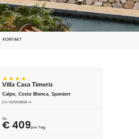
KONTAKT
Villa Casa Timeris
Calpe, Costa Blanca, Spanien
CV-VUT0518196-A
Ab
€ 409
pro Tag