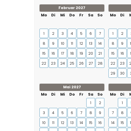
Februar 2027
Mo
Di
Mi
Do
Fr
Sa
So
Mo
Di
1
2
3
4
5
6
7
1
2
8
9
10
11
12
13
14
8
9
15
16
17
18
19
20
21
15
16
22
23
24
25
26
27
28
22
23
29
30
Mai 2027
Mo
Di
Mi
Do
Fr
Sa
So
Mo
Di
1
2
1
3
4
5
6
7
8
9
7
8
10
11
12
13
14
15
16
14
15