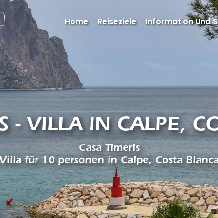
Home
Reiseziele
Information Und S
S - VILLA IN CALPE, 
Casa Timeris
Villa für 10 personen in Calpe, Costa Blanc