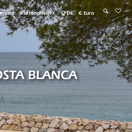
ervice
Kartenansicht
DE
€ Euro
COSTA BLANCA
a