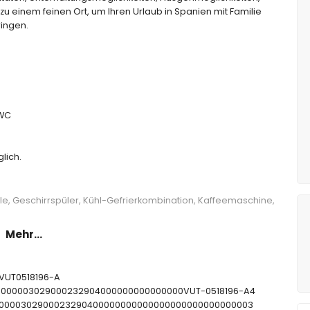
u einem feinen Ort, um Ihren Urlaub in Spanien mit Familie
ringen.
-WC
lich.
lle, Geschirrspüler, Kühl-Gefrierkombination, Kaffeemaschine,
e
Mehr...
m Doppelbett
tten
V-VUT0518196-A
Badewanne
CTU000003029000232904000000000000000VUT-0518196-A4
sche
CNT00000302900023290400000000000000000000000000003