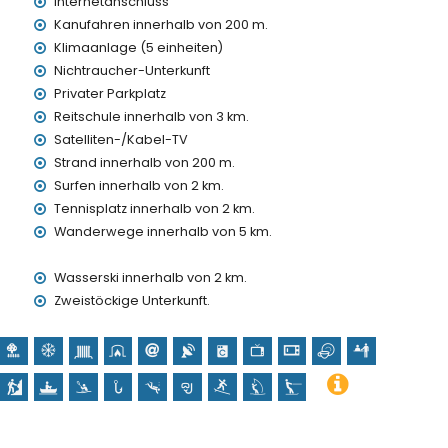
Internetanschluss
Kanufahren innerhalb von 200 m.
Klimaanlage (5 einheiten)
Nichtraucher-Unterkunft
hungsdienst
Privater Parkplatz
Reitschule innerhalb von 3 km.
preis
Satelliten-/Kabel-TV
Strand innerhalb von 200 m.
auf Anfrage)
Surfen innerhalb von 2 km.
en Urlaub in Calpe, Costa Blanca
Tennisplatz innerhalb von 2 km.
e Asturias) (innerhalb von 1000 Metern vom Haus)
Wanderwege innerhalb von 5 km.
rn vom Haus)
a Mítica), Zoo (Terra Natura) und Wasserpark (Aqualandia)
Wasserski innerhalb von 2 km.
Zweistöckige Unterkunft.
a Blanca
de la Reina) (innerhalb von 1000 Metern von der Unterkunft)
s), Burg (Castillo de Calpe), architektonisches Gebäude
rischer Ort (Baño de la Reina) (innerhalb von 5 Kilometern