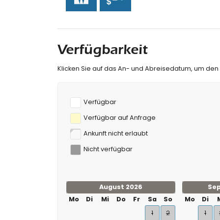
Kanu fahren, Kajak fahren, Angeln, Tauchen u
Tennis, Reiten, Wandern, Radfahren, Klettern
Kilometern von der Villa)
Verfügbarkeit
Klicken Sie auf das An- und Abreisedatum, um den
Verfügbar
Verfügbar auf Anfrage
Ankunft nicht erlaubt
Nicht verfügbar
August 2026
Se
Mo
Di
Mi
Do
Fr
Sa
So
Mo
Di
1
2
1