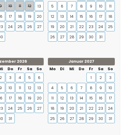
9
10
11
12
13
5
6
7
8
9
10
11
16
17
18
19
20
12
13
14
15
16
17
18
23
24
25
26
27
19
20
21
22
23
24
25
30
26
27
28
29
30
31
zember 2026
Januar 2027
Mi
Do
Fr
Sa
So
Mo
Di
Mi
Do
Fr
Sa
So
2
3
4
5
6
1
2
3
9
10
11
12
13
4
5
6
7
8
9
10
16
17
18
19
20
11
12
13
14
15
16
17
23
24
25
26
27
18
19
20
21
22
23
24
30
31
25
26
27
28
29
30
31