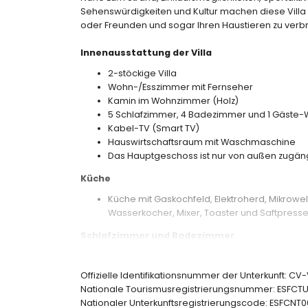
Sehenswürdigkeiten und Kultur machen diese Villa z
oder Freunden und sogar Ihren Haustieren zu verb
Innenausstattung der Villa
2-stöckige Villa
Wohn-/Esszimmer mit Fernseher
Kamin im Wohnzimmer (Holz)
5 Schlafzimmer, 4 Badezimmer und 1 Gäste
Kabel-TV (Smart TV)
Hauswirtschaftsraum mit Waschmaschine
Das Hauptgeschoss ist nur von außen zugäng
Küche
Küche mit Gaskochfeld, Elektroherd, Mikrowe
Wasserkocher, Mixer, Toaster und Saftpress
Schlafzimmer und Badezimmer
4 klimatisierte Schlafzimmer, jedes mit eine
Schlafzimmer mit Klimaanlage und 2 Einzelbe
Offizielle Identifikationsnummer der Unterkunft: C
Badezimmer mit Doppelwaschbecken und 
Nationale Tourismusregistrierungsnummer: ESF
Badezimmer mit Einzelwaschbecken und Du
Nationaler Unterkunftsregistrierungscode: ESF