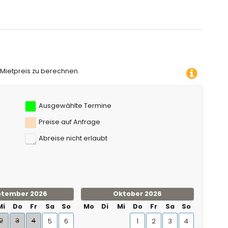
nd Schnorcheln (innerhalb von 1000 Metern von der Villa)
, Surfen, Windsurfen und Wasserski fahren (innerhalb von 5
 Mietpreis zu berechnen.
Ausgewählte Termine
Preise auf Anfrage
Abreise nicht erlaubt
ptember 2026
Oktober 2026
Mi
Do
Fr
Sa
So
Mo
Di
Mi
Do
Fr
Sa
So
2
3
4
5
6
1
2
3
4