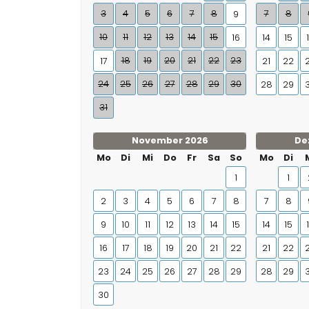
3
4
5
6
7
8
7
8
9
10
11
12
13
14
15
16
14
15
18
19
20
21
22
23
17
21
22
24
25
26
27
28
29
30
28
29
31
November 2026
De
Mo
Di
Mi
Do
Fr
Sa
So
Mo
Di
1
1
2
3
4
5
6
7
8
7
8
9
10
11
12
13
14
15
14
15
16
17
18
19
20
21
22
21
22
23
24
25
26
27
28
29
28
29
30