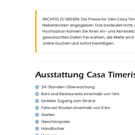
2 Badezimmer, jedes mit Einzelwaschbecken,
Außenbereich der Villa
WICHTIG ZU WISSEN: Die Preise für Villa Casa Time
Eingezäuntes Grundstück
Nebenkosten angegeben. Das bedeutet nicht, d
Nierenförmiger privater Pool mit den Maßen
Hochsaison können Sie Ihren An- und Abreiseta
Garten mit Kies, Bäumen und Gartenmöbeln 
gewünschten Daten frei wählen, die Miete wird
Überdachte Terrasse
online buchen und sofort bestätigen.
Sitzbereich im Freien und Essbereich im Frei
4 private Parkplätze
Weitere Informationen
Nächster Ort: Calpe (innerhalb von 2 Kilomete
Ausstattung Casa Timeri
Nächster Fluss oder Ufer: Mittelmeer (innerha
Direkter Zugang zum Strand (Puerto Blanco)
24-Stunden-Überwachung
Nächster Hafen: Puerto Blanco (innerhalb von
Nächster Park: Peñon de Ifach (innerhalb von 
Bars und Restaurants innerhalb von 1 km.
Nächster Flughafen: Valencia (innerhalb von 
Direkter Zugang zum Strand
Zweitnächster Flughafen: Alicante (mehr als 1
Fahrrad-Routen innerhalb von 5 km.
Rauchen nicht erlaubt
Garten
Haustiere erlaubt
Geschirrspüler
Die Unterkunft ist besonders für Familien mit
Handtücher
Einrichtungen und Dienstleistungen, die im Miet