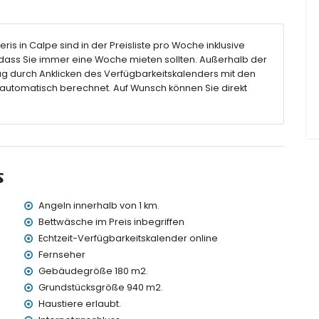
 Dusche und Toilette
ris in Calpe sind in der Preisliste pro Woche inklusive
ass Sie immer eine Woche mieten sollten. Außerhalb der
 10m x 4m
g durch Anklicken des Verfügbarkeitskalenders mit den
mit Sonnenliegen
 automatisch berechnet. Auf Wunsch können Sie direkt
en
rn von der Villa)
s
lb von 200 Metern von der Villa)
Angeln innerhalb von 1 km.
 200 Metern von der Villa)
5 Kilometern von der Villa)
Bettwäsche im Preis inbegriffen
100 Kilometern von der Villa)
Echtzeit-Verfügbarkeitskalender online
00 Kilometer entfernt)
Fernseher
Gebäudegröße 180 m2.
Grundstücksgröße 940 m2.
 Kindern geeignet
Haustiere erlaubt.
preis der Villa inbegriffen sind