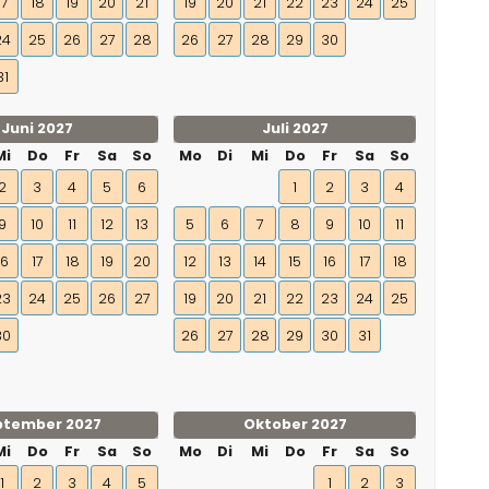
17
18
19
20
21
19
20
21
22
23
24
25
24
25
26
27
28
26
27
28
29
30
31
Juni 2027
Juli 2027
Mi
Do
Fr
Sa
So
Mo
Di
Mi
Do
Fr
Sa
So
2
3
4
5
6
1
2
3
4
9
10
11
12
13
5
6
7
8
9
10
11
16
17
18
19
20
12
13
14
15
16
17
18
23
24
25
26
27
19
20
21
22
23
24
25
30
26
27
28
29
30
31
ptember 2027
Oktober 2027
Mi
Do
Fr
Sa
So
Mo
Di
Mi
Do
Fr
Sa
So
1
2
3
4
5
1
2
3