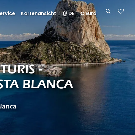
ervice
Kartenansicht
DE
€ Euro
TURIS -
STA BLANCA
lanca