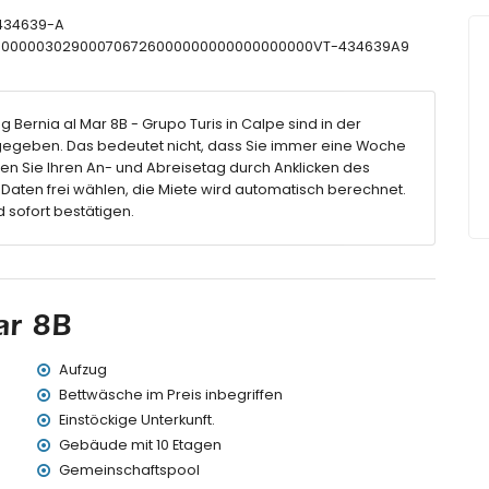
T-434639-A
CTU000003029000706726000000000000000000VT-434639A9
etern vom Apartment)
 Bernia al Mar 8B - Grupo Turis in Calpe sind in der
n 25 Metern vom Apartment)
ngegeben. Das bedeutet nicht, dass Sie immer eine Woche
erhalb von 100 Kilometern vom Apartment)
en Sie Ihren An- und Abreisetag durch Anklicken des
nnerhalb von 100 Metern
aten frei wählen, die Miete wird automatisch berechnet.
 sofort bestätigen.
ndet, verfügt über einen Aufzug.
ndern geeignet.
tpreis des Apartments enthalten sind
ar 8B
Aufzug
Bettwäsche im Preis inbegriffen
Einstöckige Unterkunft.
reis
Gebäude mit 10 Etagen
Gemeinschaftspool