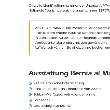
Kinderschwimmbecken
Offizielle Identifikationsnummer der Unterkunft: V
Außendusche
Nationale Tourismusregistrierungsnummer: ESF
Gemeinschaftsgarage
Weitere Informationen
Nächste Stadt: Calpe (innerhalb von 1000 M
WICHTIG ZU WISSEN: Die Preise für Ferienwohnung
Nächster Strand: Cantal Roig (innerhalb vo
Preisliste pro Woche inklusive Nebenkosten a
Nächster Flughafen: El Altet (Alicante) (inn
mieten sollten. Außerhalb der Hochsaison könn
Öffentliche Verkehrsmittel in der Nähe: Bus i
Verfügbarkeitskalenders mit den gewünschten D
Rauchen ist nicht erlaubt
Auf Wunsch können Sie direkt online buchen und
Haustiere sind nicht erlaubt
Das Gebäude, in dem sich die Unterkunft befi
Die Unterkunft ist sehr gut für Familien mit Ki
Ausstattung und Dienstleistungen, die im Mie
Ausstattung Bernia al M
Internet (Glasfaser)
Bügeleisen und Bügelbrett
24/7 telefonische Unterstützung
Bettwäsche und Handtücher
Bars und Restaurants innerhalb von 200 m.
24-Stunden-Notdienst
Echtzeit-Verfügbarkeitskalender online
Ausstattung und Dienstleistungen gegen Aufp
Fernseher
Gebäudegröße 105 m2.
Zentralheizung