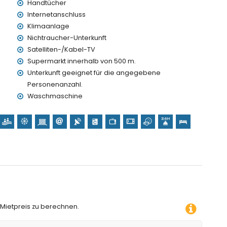
Handtücher
Internetanschluss
 Urlaub in Calpe, Costa Blanca
Klimaanlage
ura und Mundomar) und Wasserpark (Aqua Natura und
Nichtraucher-Unterkunft
om Apartment)
Satelliten-/Kabel-TV
Supermarkt innerhalb von 500 m.
Unterkunft geeignet für die angegebene
rtment)
Personenanzahl.
ment)
Waschmaschine
 Mietpreis zu berechnen.