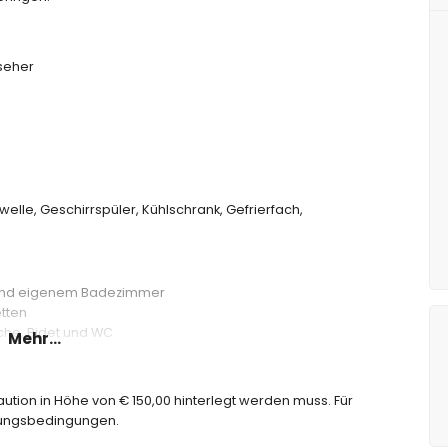
seher
welle, Geschirrspüler, Kühlschrank, Gefrierfach,
 und eigenem Badezimmer
tten
he, Bidet und WC
Mehr...
 WC
Kaution in Höhe von € 150,00 hinterlegt werden muss. Für
chungsbedingungen.