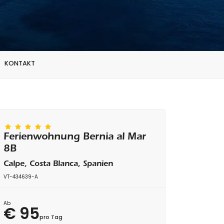
KONTAKT
Ferienwohnung Bernia al Mar
8B
Calpe, Costa Blanca, Spanien
VT-434639-A
Ab
€ 95
pro Tag