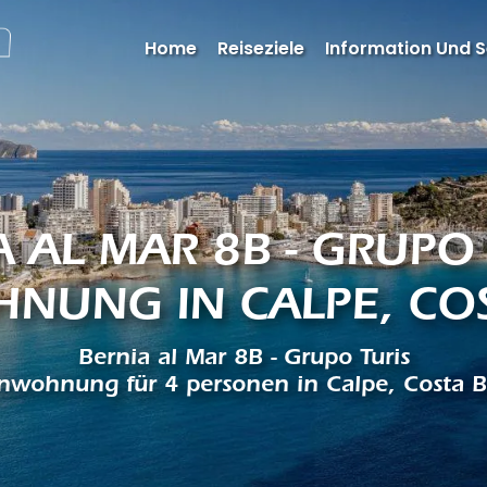
Home
Reiseziele
Information Und S
 AL MAR 8B - GRUPO 
NUNG IN CALPE, CO
Bernia al Mar 8B - Grupo Turis
enwohnung für 4 personen in Calpe, Costa B