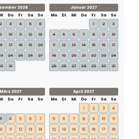
zember 2026
Januar 2027
Mi
Do
Fr
Sa
So
Mo
Di
Mi
Do
Fr
Sa
So
2
3
4
5
6
1
2
3
9
10
11
12
13
4
5
6
7
8
9
10
16
17
18
19
20
11
12
13
14
15
16
17
23
24
25
26
27
18
19
20
21
22
23
24
30
31
25
26
27
28
29
30
31
März 2027
April 2027
Mi
Do
Fr
Sa
So
Mo
Di
Mi
Do
Fr
Sa
So
1
2
3
4
3
4
5
6
7
5
6
7
8
9
10
11
10
11
12
13
14
12
13
14
15
16
17
18