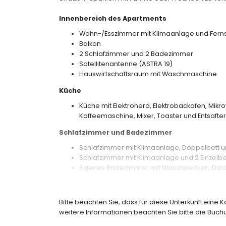
Innenbereich des Apartments
Wohn-/Esszimmer mit Klimaanlage und Fern
Balkon
2 Schlafzimmer und 2 Badezimmer
Satellitenantenne (ASTRA 19)
Hauswirtschaftsraum mit Waschmaschine
Küche
Küche mit Elektroherd, Elektrobackofen, Mikro
Kaffeemaschine, Mixer, Toaster und Entsafter
Schlafzimmer und Badezimmer
Schlafzimmer mit Klimaanlage, Doppelbett
Schlafzimmer mit Klimaanlage und 2 Einzelbe
Eigenes Badezimmer mit Waschbecken, Dusc
Badezimmer mit Waschbecken, Dusche und
Außenbereich des Apartments
Bitte beachten Sie, dass für diese Unterkunft eine 
Eingezäuntes Grundstück
weitere Informationen beachten Sie bitte die Bu
Gemeinschaftspool mit den Maßen 10m x 5m