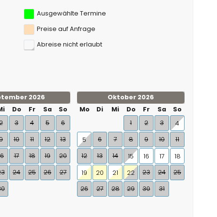
Ausgewählte Termine
Preise auf Anfrage
Abreise nicht erlaubt
ptember 2026
Oktober 2026
Mi
Do
Fr
Sa
So
Mo
Di
Mi
Do
Fr
Sa
So
2
3
4
5
6
1
2
3
4
9
10
11
12
13
6
7
8
9
10
11
5
16
17
18
19
20
12
13
14
15
16
17
18
23
24
25
26
27
23
24
25
19
20
21
22
30
26
27
28
29
30
31