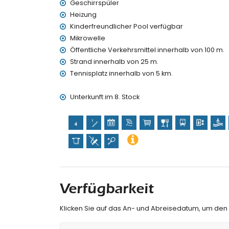
Geschirrspüler
Kinderbett/Kinderreisebett (auf Anfrage)
Heizung
Unterhaltung und Freizeitaktivitäten für Ihren
Kinderfreundlicher Pool verfügbar
Themenpark (Terra Mítica), Zoo (Terra Nat
Mikrowelle
Aqualandia) (innerhalb von 10 Kilometern v
Öffentliche Verkehrsmittel innerhalb von 100 m.
Strand innerhalb von 25 m.
Sport
Tennisplatz innerhalb von 5 km.
Tennis (innerhalb von 5 Kilometern vom Apa
Golf (innerhalb von 10 Kilometern vom Apart
Unterkunft im 8. Stock
Verfügbarkeit
Klicken Sie auf das An- und Abreisedatum, um den