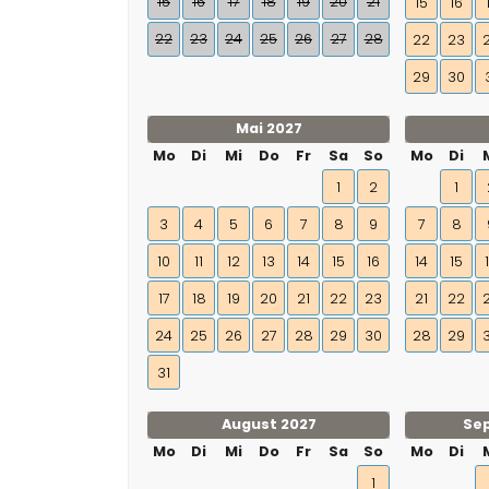
15
16
17
18
19
20
21
15
16
22
23
24
25
26
27
28
22
23
29
30
Mai 2027
Mo
Di
Mi
Do
Fr
Sa
So
Mo
Di
1
2
1
3
4
5
6
7
8
9
7
8
10
11
12
13
14
15
16
14
15
17
18
19
20
21
22
23
21
22
24
25
26
27
28
29
30
28
29
31
August 2027
Se
Mo
Di
Mi
Do
Fr
Sa
So
Mo
Di
1