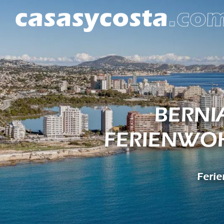
BERNIA
FERIENWOH
Feri