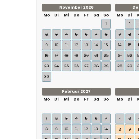
November 2026
De
Mo
Di
Mi
Do
Fr
Sa
So
Mo
Di
1
1
2
3
4
5
6
7
8
7
8
9
10
11
12
13
14
15
14
15
16
17
18
19
20
21
22
21
22
23
24
25
26
27
28
29
28
29
30
Februar 2027
Mo
Di
Mi
Do
Fr
Sa
So
Mo
Di
1
2
3
4
5
6
7
1
2
8
9
10
11
12
13
14
8
9