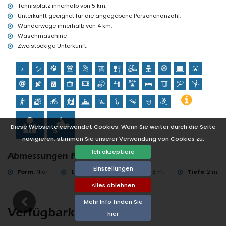
Golf (Club de Golf Javea) (innerhalb von 10 Kilometern von der
Tennisplatz innerhalb von 5 km.
Villa)
Unterkunft geeignet für die angegebene Personenanzahl.
Klettern (innerhalb von 25 Kilometern von der Villa)
Wanderwege innerhalb von 4 km.
Waschmaschine
Zweistöckige Unterkunft.
Diese Webseite verwendet Cookies. Wenn Sie weiter durch die Seite
navigieren, stimmen Sie unserer Verwendung von Cookies zu.
Ich akzeptiere
Abmessungen Pool
Einstellungen
Form
:
Nier
Länge
:
6 m.
Breite
:
3 m.
Tiefe
:
2 m.
Alles ablehnen
Mehr Info finden Sie
Verfügbarkeit
hier