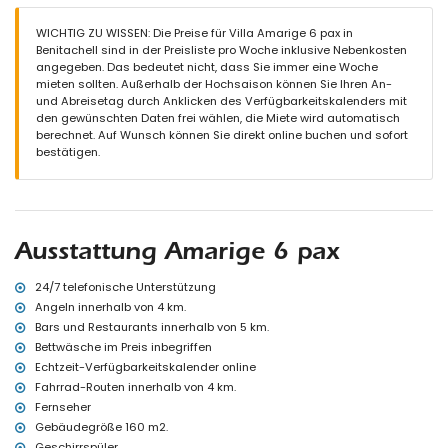
Nierenförmiger privater Pool, 6m x 3m und 2m tief
2 Terrassen, eine davon überdacht
WICHTIG ZU WISSEN: Die Preise für Villa Amarige 6 pax in
Außenküche und Grill
Benitachell sind in der Preisliste pro Woche inklusive Nebenkosten
Außendusche
angegeben. Das bedeutet nicht, dass Sie immer eine Woche
Sitz- und Essbereich im Freien
mieten sollten. Außerhalb der Hochsaison können Sie Ihren An-
und Abreisetag durch Anklicken des Verfügbarkeitskalenders mit
Weitere Informationen
den gewünschten Daten frei wählen, die Miete wird automatisch
Nächster Ort: Poble Nou de Benitachell (innerhalb von 4 Kilometern
berechnet. Auf Wunsch können Sie direkt online buchen und sofort
von der Villa)
bestätigen.
Nächster Fluss oder Ufer: Mittelmeer (innerhalb von 4 Kilometern
von der Villa)
Nächster Strand: Cala Moraig (innerhalb von 4 Kilometern von der
Villa)
Nächster Hafen: El Portet, Moraira (innerhalb von 10 Kilometern von
Ausstattung Amarige 6 pax
der Villa)
Nächster Park: Circle Park, Moraira (innerhalb von 10 Kilometern von
der Villa)
24/7 telefonische Unterstützung
Nächster Flughafen: Alicante (innerhalb von 100 Kilometern von
Angeln innerhalb von 4 km.
der Villa)
Bars und Restaurants innerhalb von 5 km.
Zweitnächster Flughafen: Valencia (> 100 Kilometer)
Bettwäsche im Preis inbegriffen
Bitte konsultieren, ob Haustiere erlaubt sind
Echtzeit-Verfügbarkeitskalender online
Die Unterkunft ist sehr geeignet für Familien mit Kindern
Fahrrad-Routen innerhalb von 4 km.
Einrichtungen und Dienstleistungen, die im Mietpreis der Villa
Fernseher
inbegriffen sind
Gebäudegröße 160 m2.
Internet (WiFi)
Geschirrspüler