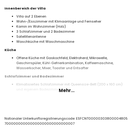
Innenbereich der Villa
Villa auf 2 Ebenen
Wohn-/Esszimmer mit Klimaanlage und Fernseher
Kamin im Wohnzimmer (Holz)
3 Schlafzimmer und 2 Badezimmer
Satellitenantenne
Waschküche mit Waschmaschine
Küche
Offene Küche mit Gaskochfeld, Elektroherd, Mikrowelle,
Geschirrspüler, Kühl-Gefrierkombination, Kaffeemaschine,
Wasserkocher, Mixer, Toaster und Entsafter
Schlafzimmer und Badezimmer
Klimatisiertes Schlafzimmer mit Queensize-Bett (200 x 160 cm)
und eigenem Badezimmer
Mehr...
2 klimatisierte Schlafzimmer, jeweils mit Queensize-Bett (200 x 160
cm)
Eigenes Badezimmer mit Einzelwaschbecken, Dusche und Toilette
Badezimmer mit Einzelwaschbecken,
Badewanne/Duschkombination und Toilette
Nationaler Unterkunftsregistrierungscode: ESFCNT00000303800004805
Außenbereich der Villa
700000000000000000000000000007
Eingezäuntes Grundstück