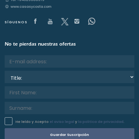
www.casasycosta.com
Visit our Facebook page
Visit our youtube page
Visit our x page
Visit our isntagram
Visit our Face
SÍGUENOS
No te pierdas nuestras ofertas
Title:
He leído y Acepto
el aviso legal
y
la politica de privacidad
.
Guardar Suscripción