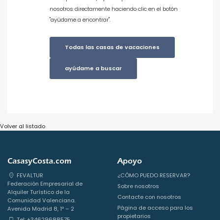
nosotros directamente haciendo clic en el botón
"ayúdame a encontrar".
Todas las casas de vacaciones
ayúdame a buscar
Volver al listado
CasasyCosta.com
Apoyo
FEVALTUR
¿CÓMO PUEDO RESERVAR?
Federación Empresarial de
Sobre nosotros
Alquiler Turístico de la
Contacte con nosotros
Comunidad Valenciana.
Página de acceso para los
Avenida Madrid 8, 1º – 2
propietarios
Tel: +34629688575