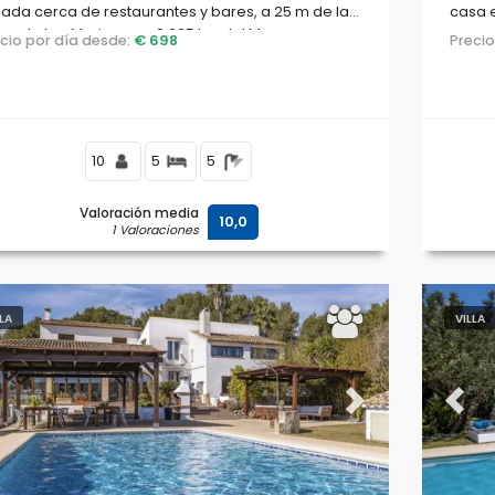
uada cerca de restaurantes y bares, a 25 m de la
casa e
ya de Les Marines y a 0,025 km del Mar
cerca 
ecio por día desde:
€ 698
Preci
diterráneo.
km de 
Medit
10
5
5
Valoración media
10,0
1 Valoraciones
LLA
VILLA
evious
Next
Previ