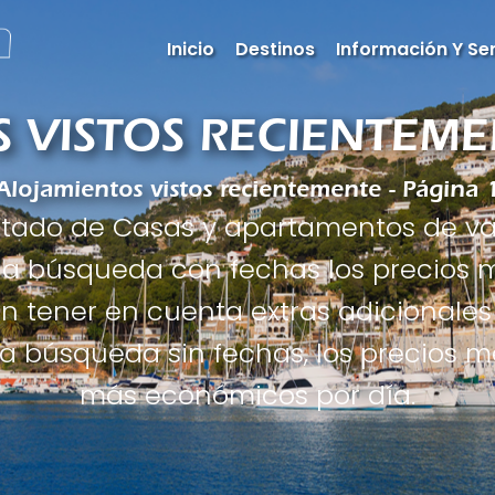
Inicio
Destinos
Información Y Ser
 VISTOS RECIENTEMEN
Alojamientos vistos recientemente - Página 
istado de Casas y apartamentos de v
una búsqueda con fechas los precios 
in tener en cuenta extras adicionale
o la búsqueda sin fechas, los precios 
más económicos por día.