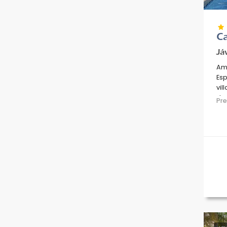
Ca
Já
Amp
Esp
vil
de 
Pr