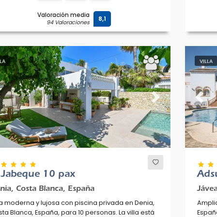
Valoración media
8,1
94 Valoraciones
LLA
VILLA
evious
Next
Previ
 Jabeque 10 pax
Ads
nia, Costa Blanca, España
Jávea
la moderna y lujosa con piscina privada en Denia,
Amplia
ta Blanca, España, para 10 personas. La villa está
España