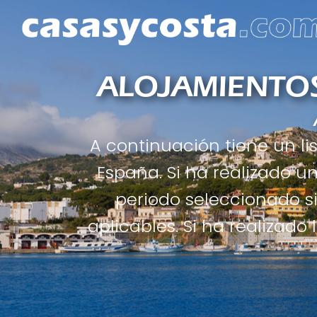
ALOJAMIENTOS
A continuación tiene un l
España. Si ha realizado 
periodo seleccionado s
aplicables. Si ha realizad