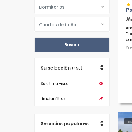
Dormitorios
Pa
Já
Cuartos de baño
Amp
Esp
cas
a 1
Pr
Med
Su selección
(450)
Su última visita
Limpiar filtros
VI
Servicios populares