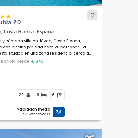
ubia 20
, Costa Blanca, España
 y cómoda villa en Jávea, Costa Blanca,
 con piscina privada para 20 personas. La
stá situada en una zona residencial cerca de
ya, a pocos pasos de restaurantes, bares y
o por día desde:
€ 643
ercados, a 1 km de la playa de El Arenal,
 y a 1 km del Mar Mediterráneo, Jávea.
20
8
6
Valoración media
7,8
95 Valoraciones