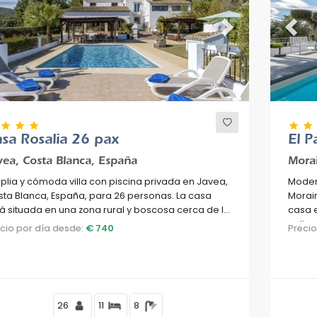
evious
Next
Previ
sa Rosalia 26 pax
El 
vea, Costa Blanca, España
Morai
lia y cómoda villa con piscina privada en Javea,
Modern
ta Blanca, España, para 26 personas. La casa
Morair
á situada en una zona rural y boscosa cerca de la
casa e
ya.
colina
ecio por día desde:
€ 740
Preci
26
11
8