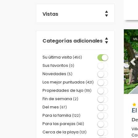
Vistas
VI
Categorías adicionales
Su última visita
(450)
Pr
Sus favoritos
(0)
Novedades
(5)
Los mejor puntuados
(421)
Propiedades de lujo
(119)
Fin de semana
(2)
Del mes
(67)
El
Para la familia
(122)
De
Para las parejas
(143)
Vil
Cerca de la playa
(121)
Cos