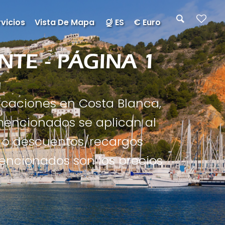
vicios
Vista De Mapa
ES
€ Euro
TE - PÁGINA 1
1
acaciones en Costa Blanca,
mencionados se aplican al
s o descuentos/recargos
mencionados son los precios