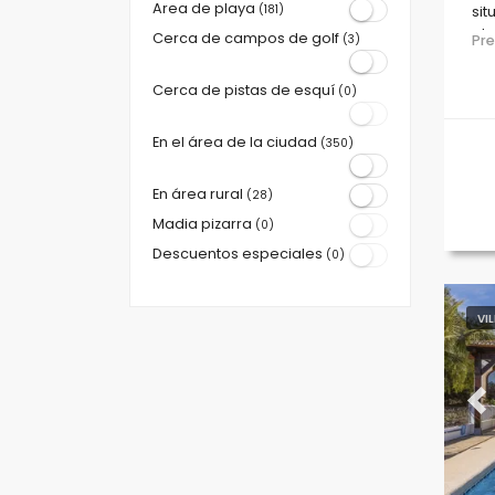
Area de playa
(181)
sit
pla
Cerca de campos de golf
(3)
Pr
Me
Cerca de pistas de esquí
(0)
En el área de la ciudad
(350)
En área rural
(28)
Madia pizarra
(0)
Descuentos especiales
(0)
VI
Pr