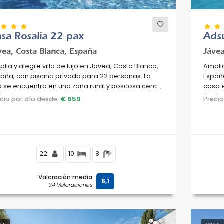
sa Rosalia 22 pax
Ads
vea, Costa Blanca, España
Jávea
lia y alegre villa de lujo en Javea, Costa Blanca,
Amplia
aña, con piscina privada para 22 personas. La
España
la se encuentra en una zona rural y boscosa cerca
casa e
la playa.
la pla
ecio por día desde:
€ 659
Preci
superm
Jávea,
22
10
8
Valoración media
8,1
94 Valoraciones