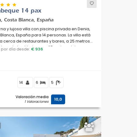
abeque 14 pax
, Costa Blanca, España
a y lujosa villa con piscina privada en Denia,
Blanca, España para 14 personas. La villa está
a cerca de restaurantes y bares, a 25 metros
playa de Les Marines y a 25 metros del
o por día desde:
€ 936
erráneo.
14
6
5
Valoración media
10,0
1 Valoraciones