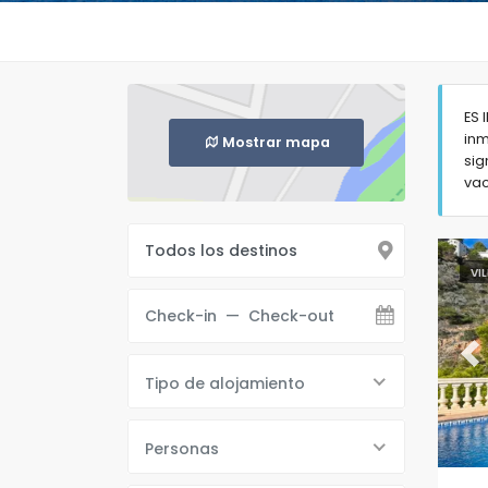
ES 
inm
Mostrar mapa
sig
vac
VI
Pr
Tipo de alojamiento
Personas