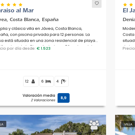
raiso al Mar
El J
vea, Costa Blanca, España
Denia
lia y clásica villa en Jávea, Costa Blanca,
Modern
aña, con piscina privada para 12 personas. La
Costa 
a está situada en una zona residencial de playa,
situad
00 metros de la Playa Ambolo y a 50 metros del
de la 
ecio por día desde:
€ 1.523
Preci
iterráneo, Jávea.
Medit
12
6
4
Valoración media
8,9
2 Valoraciones
LLA
VILLA