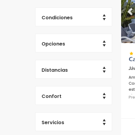
Pr
Condiciones
Opciones
Ca
Distancias
Já
Amp
Cos
est
Confort
pla
Pr
Servicios