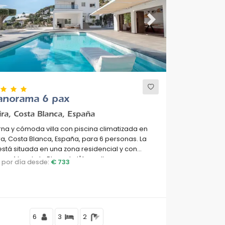
ous
Next
Panorama 6 pax
ra, Costa Blanca, España
a y cómoda villa con piscina climatizada en
a, Costa Blanca, España, para 6 personas. La
stá situada en una zona residencial y con
s, a 4 km de la Playa de L'Ampolla.
o por día desde:
€ 733
6
3
2