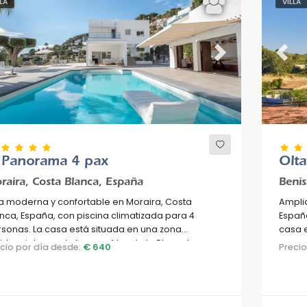
LLA
VILLA
evious
Next
Previ
l Panorama 4 pax
Olta
raira, Costa Blanca, España
Benis
la moderna y confortable en Moraira, Costa
Amplia
nca, España, con piscina climatizada para 4
España
sonas. La casa está situada en una zona
casa e
idencial y montañosa, a 4 km de la Playa de
con co
ecio por día desde:
€ 640
Preci
mpolla.