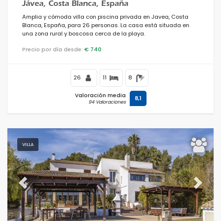
Jávea, Costa Blanca, España
Amplia y cómoda villa con piscina privada en Javea, Costa
Para la familia
Blanca, España, para 26 personas. La casa está situada en
una zona rural y boscosa cerca de la playa.
Limpiar filtros
Precio por día desde:
€ 740
26
11
8
Servicios populares
Valoración media
8,1
94 Valoraciones
Condiciones
VILLA
Opciones
Previous
Next
Distancias