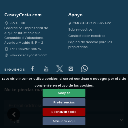
CasasyCosta.com
Apoyo
FEVALTUR
¿CÓMO PUEDO RESERVAR?
Federación Empresarial de
Sobre nosotros
Alquiler Turístico de la
Contacte con nosotros
Comunidad Valenciana.
Página de acceso para los
Avenida Madrid 8, 1º – 2
propietarios
Tel: +34629688575
www.casasycosta.com
Visit our Facebook page
Visit our youtube page
Visit our x page
Visit our isntagram
Visit our Face
SÍGUENOS
Este sitio internet utiliza cookies. Si usted continua a navegar por el sitio
consiente en el uso de las cookies.
No te pierdas nuestras ofertas
Acepto
Preferencias
Rechazar todo
Title:
Más info aquí