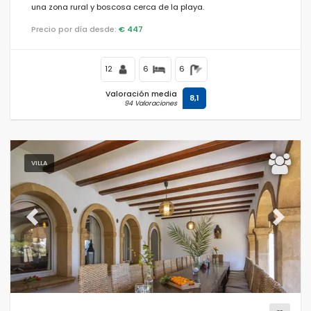
una zona rural y boscosa cerca de la playa.
Precio por día desde:
€ 447
12
6
6
Valoración media
8,1
94 Valoraciones
VILLA
Previous
Next