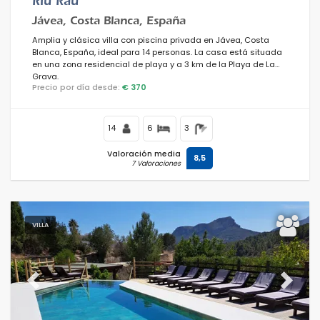
Riu Rau
Jávea, Costa Blanca, España
Amplia y clásica villa con piscina privada en Jávea, Costa
Blanca, España, ideal para 14 personas. La casa está situada
en una zona residencial de playa y a 3 km de la Playa de La
Grava.
Precio por día desde:
€ 370
14
6
3
Valoración media
8,5
7 Valoraciones
VILLA
Previous
Next