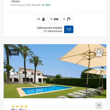
Jávea.
Precio por día desde:
€ 332
14
6
5
Valoración media
7,0
22 Valoraciones
VILLA
Previous
Next