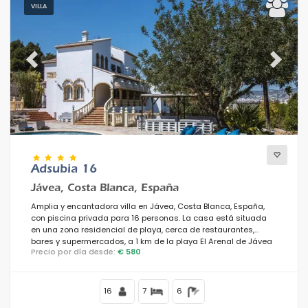
VILLA
Previous
Next
Adsubia 16
Jávea, Costa Blanca, España
Amplia y encantadora villa en Jávea, Costa Blanca, España,
con piscina privada para 16 personas. La casa está situada
en una zona residencial de playa, cerca de restaurantes,
bares y supermercados, a 1 km de la playa El Arenal de Jávea
Precio por día desde:
€ 580
y a 1 km del Mar Mediterráneo, Jávea.
16
7
6