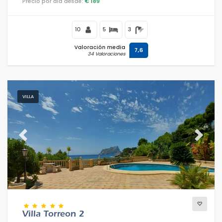
Precio por día desde:
€ 189
10
5
3
Valoración media
7,6
34 Valoraciones
VILLA
Previous
Next
Villa Torreon 2