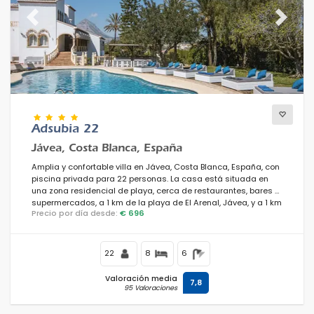
Los mejor puntuados
(114)
Propiedades de lujo
Previous
(42)
Next
Fin de semana
(0)
Del mes
(20)
Para la familia
(122)
Para las parejas
(0)
Cerca de la playa
(15)
Adsubia 22
Area de playa
(29)
Jávea, Costa Blanca, España
Cerca de campos de golf
(0)
Amplia y confortable villa en Jávea, Costa Blanca, España, con
Cerca de pistas de esquí
(0)
piscina privada para 22 personas. La casa está situada en
En el área de la ciudad
una zona residencial de playa, cerca de restaurantes, bares y
(98)
supermercados, a 1 km de la playa de El Arenal, Jávea, y a 1 km
En área rural
(15)
Precio por día desde:
€ 696
del Mediterráneo, Jávea.
Madia pizarra
(0)
Descuentos especiales
(0)
22
8
6
Valoración media
7,8
95 Valoraciones