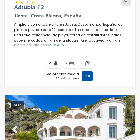
Adsubia 12
Jávea, Costa Blanca, España
Amplia y confortable villa en Jávea, Costa Blanca, España, con
piscina privada para 12 personas. La casa está situada en
una zona residencial de playa, cerca de restaurantes, bares y
supermercados, a 1 km de la playa El Arenal, Jávea, y a 1 km
Precio por día desde:
€ 475
del Mediterráneo, Jávea.
12
5
5
Valoración media
7,8
95 Valoraciones
VILLA
Previous
Next