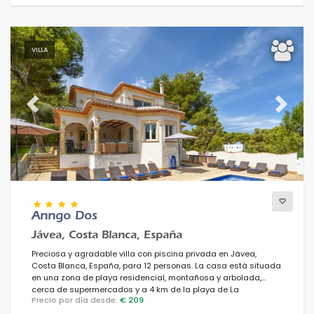
VILLA
Previous
Next
Anngo Dos
Jávea, Costa Blanca, España
Preciosa y agradable villa con piscina privada en Jávea,
Costa Blanca, España, para 12 personas. La casa está situada
en una zona de playa residencial, montañosa y arbolada,
cerca de supermercados y a 4 km de la playa de La
Precio por día desde:
€ 209
Granadella, Jávea.