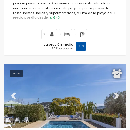
piscina privada para 20 personas. La casa está situada en
una zona residencial cerca de la playa, a pocos pasos de
restaurantes, bares y supermercados, a 1 km de la playa de El
Precio por día desde:
€ 643
Arenal, Jávea, y a 1 km del Mar Mediterráneo, Jávea.
20
8
6
Valoración media
7,8
95 Valoraciones
VILLA
Previous
Next