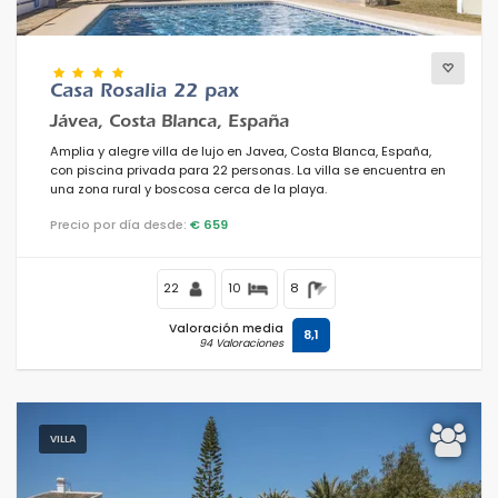
Confort
Casa Rosalia 22 pax
Jávea, Costa Blanca, España
Amplia y alegre villa de lujo en Javea, Costa Blanca, España,
Servicios
con piscina privada para 22 personas. La villa se encuentra en
una zona rural y boscosa cerca de la playa.
Precio por día desde:
€ 659
Vistas
22
10
8
Valoración media
8,1
94 Valoraciones
Categorías adicionales
Su última visita
(0)
Sus favoritos
VILLA
(0)
Novedades
(0)