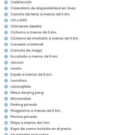
Servicio de recepción y servicio de emergencia 24 horas
Calefacción
Servicio de limpieza dos veces por semana
Calendario de disponibilidad en línea
Consola de juegos (PlayStation 3) y mesa de ping-pong
Cancha de tenis a menos de 5 km.
Calefacción central y aire acondicionado
CD o DVD
Jacuzzi exterior
Chimenea abierta
Instalaciones y servicios con cargo extra
Ciclismo a menos de 5 km.
Ciclismo de montaña a menos de 5 km.
Servicio de aeropuerto
Conexión a Internet
Cama adicional (bajo demanda)
Consola de Juego
Entretenimiento y actividades de ocio para sus vacaciones en
Escalada a menos de 5 km.
Moraira, Costa Blanca
Jacuzzi
Teatro, discoteca, bar y paseo marítimo (El Portet) (a menos de 5
Jardín
kilómetros de la casa)
Kayak a menos de 5 km.
Visitas y cultura en Moraira, Costa Blanca
Lavadora
Lavavajillas
Iglesia (Iglesia Parroquial de Santa Catalina), castillo (Castell de
Mesa de ping pong
Moraira), ruina (Castell de Moraira), monumento (Torre de Vigía
del Cap d'Or), edificio arquitectónico (Centro histórico) y lugar
Microondas
histórico (Centro histórico) (a menos de 5 kilómetros del
Parking privado
alojamiento)
Piragüismo a menos de 5 km.
Museo (Ecomuseo Cemroqt L'almassera) (a menos de 10
Piscina privada
kilómetros del alojamiento)
Playa a menos de 1 km.
Deportes
Ropa de cama incluida en el precio
Se admiten mascotas.