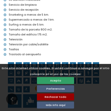
Tenis, ciclismo de montaña, ciclismo, escalada, piragüismo,
kayak, buceo, snorkel y surf (a menos de 5 kilómetros de la villa)
Servicio de limpieza
Golf (Club de Golf Ifach) y equitación (a menos de 10 kilómetros
Servicio de recepción
de la villa)
Snorkeling a menos de 5 km.
Supermercado a menos de 1 km.
Surfing a menos de 5 km.
Tamaño de la parcela 800 m2.
Tamaño del edificio 175 m2.
Televisión
Televisión por cable/satélite
Toallas
Traslado al aeropuerto
Este sitio internet utiliza cookies. Si usted continua a navegar por el sitio
consiente en el uso de las cookies.
Acepto
Preferencias
Rechazar todo
Más info aquí