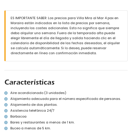
Piscina privada en forma de riñón de 7m x 4m
Jardín con árboles y mobiliario de jardín con tumbonas
2 terrazas, de las cuales 1 está cubierta
Barbacoa
ES IMPORTANTE SABER: Los precios para Villa Mira al Mar 4 pax en
Zona de estar exterior y zona de comedor exterior
Moraira están indicados en la lista de precios por semana,
3 plazas de aparcamiento privadas
incluyendo los costes adicionales. Esto no significa que siempre
deba alquilar una semana. Fuera de la temporada alta puede
Más información
elegir libremente el día de llegada y salida haciendo clic en el
Pueblo más cercano a 2 kilómetros de la villa
calendario de disponibilidad de las fechas deseadas, el alquiler
Ribera o costa más cercana a 2 kilómetros de la villa
se calcula automáticamente. Si lo desea, puede reservar
Playa más cercana: El Portet (a 1.000 metros de la villa)
directamente en línea con confirmación inmediata.
Puerto más cercano: Moraira (a 2 kilómetros de la villa)
Aeropuerto más cercano: Alicante El Altet (a 100 kilómetros de la
villa)
Segundo aeropuerto más cercano: Valencia Manises (> 100
kilómetros)
Características
Transporte público cercano: autobús a 2 kilómetros y tren a 4
kilómetros
Se admiten mascotas
Aire acondicionado (3 unidades)
El alojamiento es muy adecuado para familias con niños
Alojamiento adecuado para el número especificado de personas.
Alojamiento de dos plantas.
Instalaciones y servicios incluidos en el precio del alquiler de la
Asistencia telefónica 24/7
villa
Barbacoa
Internet (WiFi)
Bares y restaurantes a menos de 1 km.
Plancha y tabla de planchar
Buceo a menos de 5 km.
Ropa de cama y toallas