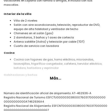
vacaciones en España con familia o amigos, e incluso con sus
mascotas.
Interior de la villa
Villa de 2 niveles
Salón con aire acondicionado, televisión, reproductor de DVD,
equipo de alta fidelidad y ventilador de techo
Chimenea en el salón (gas)
2 dormitorios, 3 baños y 1 aseo de cortesía
Antena satélite (Astra) y televisión por cable (TDT)
Cuarto de servicio con lavadora
Cocina
Cocina con fogones de gas, horno eléctrico, microondas,
lavavajillas, frigorífico-congelador, cafetera, hervidor eléctrico,
batidora, tostadora y exprimidor
Habitaciones y baños
Más...
2 dormitorios con aire acondicionado, cada uno con cama doble
y baño en suite
Baño en suite con lavabo individual, ducha y WC
Número de identificación oficial de alojamiento: AT-462936-A
2 baños cada uno con lavabo individual, ducha y WC
Registro Nacional de Turismo: ESFCTU00000303800076031700000000
Exterior de la villa
00000000000AT462936A4
Registro Nacional de Alojamiento: ESFCNT000003038000760317000000
Parcela cerrada
00000000000000000000007