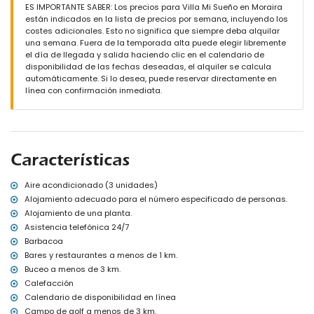
Piscina privada de 6m x 4m y 1.7m de profundidad
ES IMPORTANTE SABER: Los precios para Villa Mi Sueño en Moraira
Jardín con grava, árboles y muebles de jardín con tumbonas
están indicados en la lista de precios por semana, incluyendo los
2 terrazas
costes adicionales. Esto no significa que siempre deba alquilar
Barbacoa
una semana. Fuera de la temporada alta puede elegir libremente
Área de estar al aire libre y área de comedor al aire libre
el día de llegada y salida haciendo clic en el calendario de
Espacio de estacionamiento cubierto privado y 2 espacios de
disponibilidad de las fechas deseadas, el alquiler se calcula
estacionamiento privados
automáticamente. Si lo desea, puede reservar directamente en
línea con confirmación inmediata.
Más información
Pueblo más cercano a 3 kilómetros de la villa
Ribera o margen más cercano a 3 kilómetros de la villa
Playa más cercana a 3 kilómetros de la villa
Puerto más cercano a 3 kilómetros de la villa
Características
Parque más cercano a 3 kilómetros de la villa
Aeropuerto más cercano: Alicante (a 100 kilómetros de la villa)
Segundo aeropuerto más cercano: Valencia (> 100 kilómetros)
Aire acondicionado (3 unidades)
Transporte público cercano: autobús a 3 kilómetros
Alojamiento adecuado para el número especificado de personas.
No se permiten mascotas
Alojamiento de una planta.
El alojamiento es muy adecuado para familias con niños
Asistencia telefónica 24/7
Instalaciones y servicios incluidos en el precio del alquiler de la
Barbacoa
villa
Bares y restaurantes a menos de 1 km.
Buceo a menos de 3 km.
Internet (WiFi)
Aspiradora y plancha con tabla de planchar
Calefacción
Ropa de cama y toallas
Calendario de disponibilidad en línea
Servicio de recepción y servicio de emergencia 24 horas
Campo de golf a menos de 3 km.