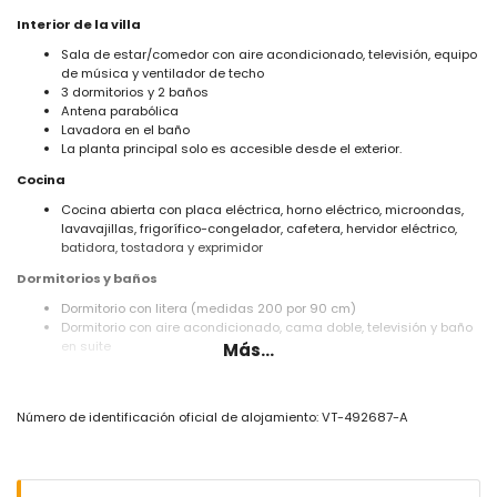
Interior de la villa
Sala de estar/comedor con aire acondicionado, televisión, equipo
de música y ventilador de techo
3 dormitorios y 2 baños
Antena parabólica
Lavadora en el baño
La planta principal solo es accesible desde el exterior.
Cocina
Cocina abierta con placa eléctrica, horno eléctrico, microondas,
lavavajillas, frigorífico-congelador, cafetera, hervidor eléctrico,
batidora, tostadora y exprimidor
Dormitorios y baños
Dormitorio con litera (medidas 200 por 90 cm)
Dormitorio con aire acondicionado, cama doble, televisión y baño
en suite
Más...
Dormitorio con aire acondicionado y cama de matrimonio
(medidas 200 por 160 cm)
Baño en suite con lavabo, ducha, inodoro y secador de pelo
Número de identificación oficial de alojamiento: VT-492687-A
Baño con lavabo, ducha, inodoro y secador de pelo
Exterior de la villa
Parcela vallada