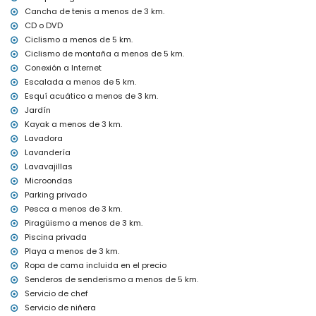
Calefacción de aire y con aire acondicionado
Cancha de tenis a menos de 3 km.
Instalaciones y servicios con coste extra
CD o DVD
Ciclismo a menos de 5 km.
Servicio de aeropuerto
Ciclismo de montaña a menos de 5 km.
Servicio de cocinero, servicio de lavandería y servicio de niñera
Conexión a Internet
Cama extra y camas/cunas para niños (bajo demanda)
Escalada a menos de 5 km.
Entretenimiento y actividades de ocio para tus vacaciones en
Esquí acuático a menos de 3 km.
Moraira, Costa Blanca
Jardín
Bar (a menos de 1000 metros de la casa)
Kayak a menos de 3 km.
Disco y paseo marítimo (a menos de 5 kilómetros de la casa)
Lavadora
Lugares de interés y cultura en Moraira, Costa Blanca
Lavandería
Lavavajillas
Iglesia, castillo y ruinas (a menos de 5 kilómetros del
Microondas
alojamiento)
Museo (a menos de 25 kilómetros del alojamiento)
Parking privado
Pesca a menos de 3 km.
Deportes
Piragüismo a menos de 3 km.
Tenis, golf, senderismo, ciclismo de montaña, ciclismo, escalada,
Piscina privada
canotaje, kayak, pesca, buceo, snorkel, surf, windsurf y esquí
Playa a menos de 3 km.
acuático (a menos de 5 kilómetros de la villa)
Ropa de cama incluida en el precio
Equitación (a menos de 10 kilómetros de la villa)
Senderos de senderismo a menos de 5 km.
Servicio de chef
Servicio de niñera