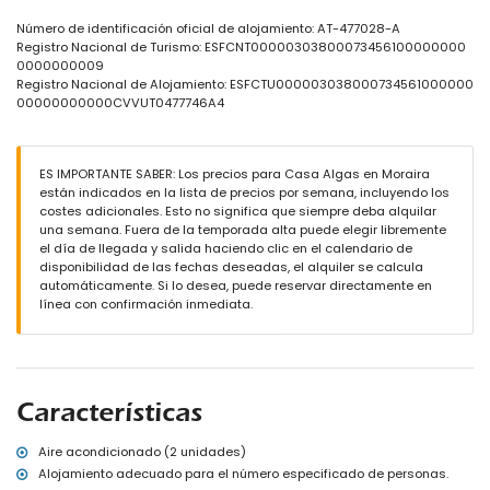
jardín comunitario con grava y árboles
ducha exterior
Número de identificación oficial de alojamiento: AT-477028-A
Registro Nacional de Turismo: ESFCNT00000303800073456100000000
Más información
0000000009
pueblo más cercano a menos de 1000 metros de la casa
Registro Nacional de Alojamiento: ESFCTU000003038000734561000000
playa más cercana a menos de 1000 metros de la casa
00000000000CVVUT0477746A4
puerto más cercano a menos de 2 kilómetros de la casa
aeropuerto más cercano: Altet, Alicante (> 100 kilómetros)
segundo aeropuerto más cercano: Manises, Valencia (> 100
ES IMPORTANTE SABER: Los precios para Casa Algas en Moraira
kilómetros)
están indicados en la lista de precios por semana, incluyendo los
transporte público cercano: autobús a menos de 2 kilómetros
costes adicionales. Esto no significa que siempre deba alquilar
no se permiten mascotas
una semana. Fuera de la temporada alta puede elegir libremente
Servicios e instalaciones incluidos en el precio de alquiler de la
el día de llegada y salida haciendo clic en el calendario de
casa
disponibilidad de las fechas deseadas, el alquiler se calcula
automáticamente. Si lo desea, puede reservar directamente en
servicio de recepción
línea con confirmación inmediata.
Servicios e instalaciones con coste adicional
internet (WiFi)
con aire acondicionado
Entretenimiento y actividades de ocio para sus vacaciones en
Características
Moraira, Costa Blanca
bar (a menos de 500 metros de la casa)
Aire acondicionado (2 unidades)
discoteca y paseo marítimo (a menos de 1000 metros de la
Alojamiento adecuado para el número especificado de personas.
casa)