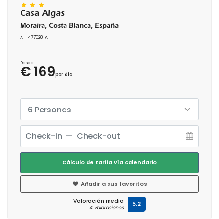
Casa Algas
Moraira, Costa Blanca, España
AT-477028-A
Desde
€ 169
por día
6 Personas
Cálculo de tarifa vía calendario
Añadir a sus favoritos
Valoración media
5,2
4 Valoraciones