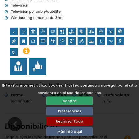
Televisión
Televisión por cable/satélite
Windsurfing a menos de 3 km.
Este sitio internet utiliza cookies. Si usted continua a navegar por el sitio
Dimensiones de la Piscina
consiente en el uso de las cookies.
Forma
:
Longitud
:
Ancho
:
Profundidad
:
Acepto
rectangular
8 m.
4 m.
2 m.
Preferencias
Rechazar todo
Disponibilidad
Más info aquí
Haga clic en la fecha de llegada y salida para calcular el