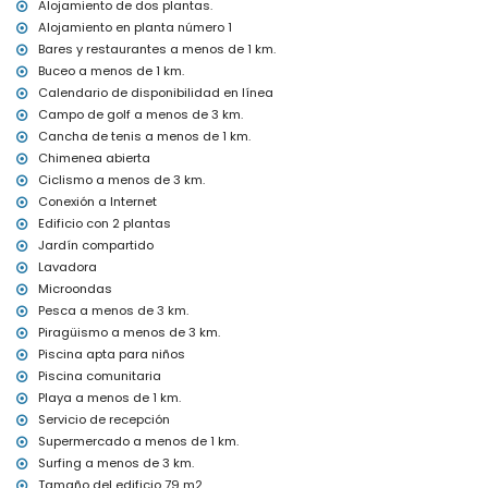
Alojamiento de dos plantas.
club nocturno (a menos de 5 kilómetros de la casa)
Alojamiento en planta número 1
Deportes
Bares y restaurantes a menos de 1 km.
Buceo a menos de 1 km.
tenis y buceo (a menos de 1000 metros de la casa)
Calendario de disponibilidad en línea
golf, ciclismo, piragüismo, pesca, surf y windsurf (a menos de 5
kilómetros de la casa)
Campo de golf a menos de 3 km.
Cancha de tenis a menos de 1 km.
Chimenea abierta
Ciclismo a menos de 3 km.
Conexión a Internet
Edificio con 2 plantas
Jardín compartido
Lavadora
Microondas
Pesca a menos de 3 km.
Piragüismo a menos de 3 km.
Piscina apta para niños
Piscina comunitaria
Playa a menos de 1 km.
Servicio de recepción
Supermercado a menos de 1 km.
Surfing a menos de 3 km.
Tamaño del edificio 79 m2.