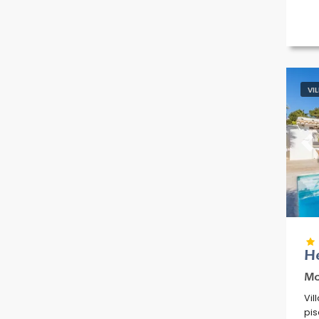
VI
Pr
He
Mo
Vil
pis