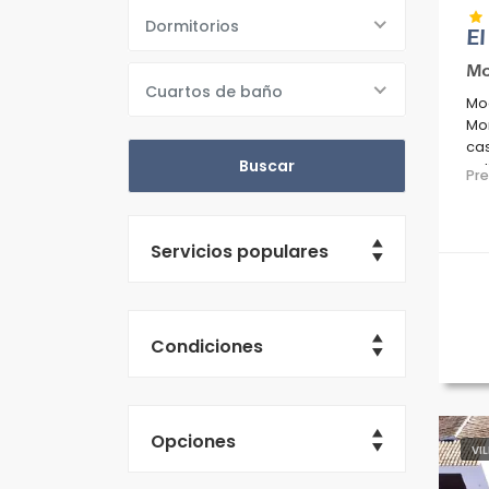
Dormitorios
E
Mo
Cuartos de baño
Mod
Mor
cas
col
Pr
Servicios populares
Condiciones
Opciones
VI