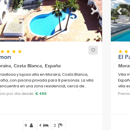
evious
Next
Previ
imon
El 
raira, Costa Blanca, España
Morai
avillosa y lujosa villa en Moraira, Costa Blanca,
Villa 
aña, con piscina privada para 8 personas. La villa
España
encuentra en una zona residencial, cerca de
villa 
taurantes y bares, tiendas y supermercados, y a
montañ
ecio por día desde:
€ 486
Preci
 m de la playa de Playa Ampolla.
L'Ampo
8
4
2