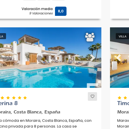
Valoración media
8,0
9 Valoraciones
LLA
VILLA
evious
Next
Previ
rina 8
Tim
raira, Costa Blanca, España
Morai
la cómoda en Moraira, Costa Blanca, España, con
Maravi
cina privada para 8 personas. La casa se
Morair