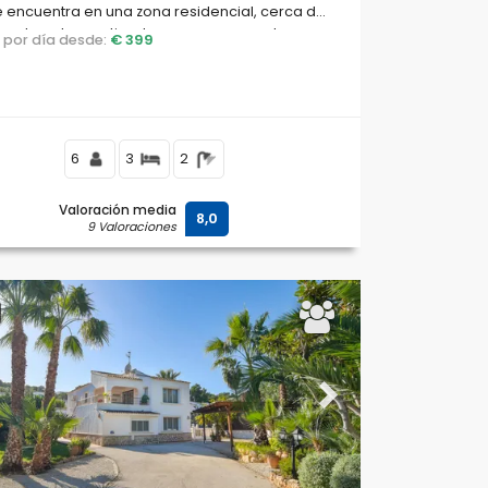
se encuentra en una zona residencial, cerca de
rantes y bares, tiendas y supermercados, y a
o por día desde:
€ 399
de la playa de Playa Ampolla.
6
3
2
Valoración media
8,0
9 Valoraciones
ous
Next