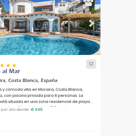
ous
Next
 al Mar
ra, Costa Blanca, España
 y cómoda villa en Moraira, Costa Blanca,
, con piscina privada para 6 personas. La
stá situada en una zona residencial de playa y
uentra a 1 km de la playa El Portet.
o por día desde:
€ 345