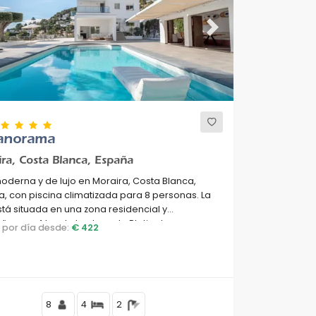
ous
Next
Panorama
ra, Costa Blanca, España
moderna y de lujo en Moraira, Costa Blanca,
, con piscina climatizada para 8 personas. La
está situada en una zona residencial y
osa, a 4 km de la playa de Platja de
o por día desde:
€ 422
lla.
8
4
2