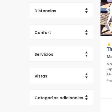
Distancias
Pr
Confort
T
Servicios
Mo
Mar
Esp
se 
Vistas
res
Pr
500
Categorías adicionales