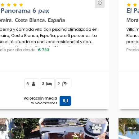
l Panorama 6 pax
El 
raira, Costa Blanca, España
Morai
erna y cómoda villa con piscina climatizada en
Villa 
aira, Costa Blanca, España, para 6 personas. La
Blanca
a está situada en una zona residencial y con
person
inas, a 4 km de la Playa de L'Ampolla.
reside
ecio por día desde:
€ 733
Preci
L'Ampo
6
3
2
Valoración media
9,1
10 Valoraciones
LLA
VILLA