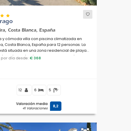
rago
ra, Costa Blanca, España
 y cómoda villa con piscina climatizada en
a, Costa Blanca, España para 12 personas. La
stá situada en una zona residencial de playa,
 de restaurantes, bares y supermercados, a
o por día desde:
€ 368
de la playa Cala Andrago y a 0.
12
6
5
Valoración media
8,2
41 Valoraciones