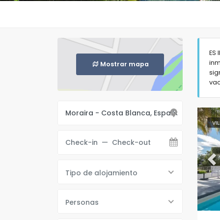
ES 
inm
Mostrar mapa
sig
vac
VI
Pr
Tipo de alojamiento
Personas