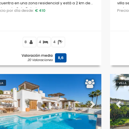
uentra en una zona residencial y está a 2 km de
villa 
playa de Cala Baladrar.
restau
ecio por día desde:
€ 410
Preci
500 m 
8
4
4
Valoración media
8,6
20 Valoraciones
LLA
VILLA
evious
Next
Previ