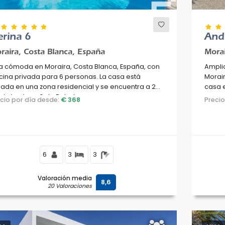
rina 6
And
raira, Costa Blanca, España
Morai
la cómoda en Moraira, Costa Blanca, España, con
Amplia
cina privada para 6 personas. La casa está
Morair
uada en una zona residencial y se encuentra a 2
casa e
de la playa Cala Baladrar.
cerca
ecio por día desde:
€ 368
Preci
500 m 
6
3
3
Valoración media
8,6
20 Valoraciones