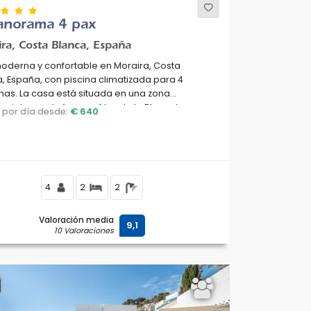
Panorama 4 pax
ra, Costa Blanca, España
moderna y confortable en Moraira, Costa
, España, con piscina climatizada para 4
as. La casa está situada en una zona
ncial y montañosa, a 4 km de la Playa de
o por día desde:
€ 640
lla.
4
2
2
Valoración media
9,1
10 Valoraciones