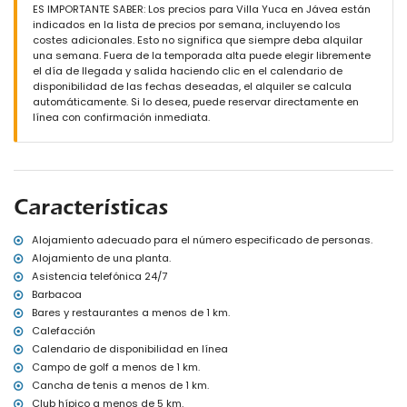
ducha exterior
ES IMPORTANTE SABER: Los precios para Villa Yuca en Jávea están
zona de estar al aire libre y comedor al aire libre
indicados en la lista de precios por semana, incluyendo los
3 plazas de aparcamiento privado y cerrado
costes adicionales. Esto no significa que siempre deba alquilar
una semana. Fuera de la temporada alta puede elegir libremente
Más información
el día de llegada y salida haciendo clic en el calendario de
pueblo más cercano: Xàbia (a menos de 5 kilómetros de la villa)
disponibilidad de las fechas deseadas, el alquiler se calcula
playa más cercana: El Arenal, Xàbia (a menos de 5 kilómetros de
automáticamente. Si lo desea, puede reservar directamente en
la villa)
línea con confirmación inmediata.
aeropuerto más cercano: Alicante (a menos de 100 kilómetros de
la villa)
segundo aeropuerto más cercano: Valencia (> 100 kilómetros)
se permiten mascotas
El alojamiento es muy adecuado para familias con niños
Características
Instalaciones y servicios incluidos en el precio del alquiler de la
villa
Alojamiento adecuado para el número especificado de personas.
Alojamiento de una planta.
internet (WiFi)
plancha y tabla de planchar
Asistencia telefónica 24/7
ropa de cama y toallas
Barbacoa
servicio de recepción y servicio de emergencia 24 horas
Bares y restaurantes a menos de 1 km.
calefacción central
Calefacción
Instalaciones y servicios con coste extra
Calendario de disponibilidad en línea
Campo de golf a menos de 1 km.
cama extra y camas/cunas para niños (bajo petición)
Cancha de tenis a menos de 1 km.
Deportes
Club hípico a menos de 5 km.