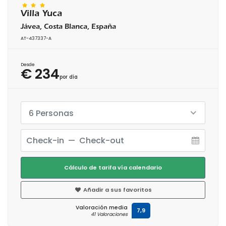
Villa Yuca
Jávea, Costa Blanca, España
AT-437337-A
Desde
€ 234
por día
6 Personas
Cálculo de tarifa vía calendario
Añadir a sus favoritos
Valoración media
7,9
41 Valoraciones