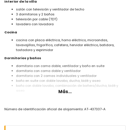
Interior de la villa
salón con televisión y ventilador de techo
3 dormitorios y 2 baños
televisión por cable (TDT)
lavadero con lavadora
Cocina
cocina con placa eléctrica, horno eléctrico, microondas,
lavavajillas, frigorífico, cafetera, hervidor eléctrico, batidora,
tostadora y exprimidor
Dormitorios y baños
dormitorio con cama doble, ventilador y baño en suite
dormitorio con cama doble y ventilador
dormitorio con 2 camas individuales y ventilador
baño en suite con doble lavabo, ducha, bidé y aseo
baño con doble lavabo, combinación de bañera/ducha, bidé y
aseo
Más...
Exterior de la villa
parcela grande y cerrada
Número de identificación oficial de alojamiento: AT-437337-A
piscina privada de 10m x 5m y 2m de profundidad
jardín con césped y grava, mobiliario de jardín con tumbonas
2 terrazas, una de ellas cubierta
barbacoa