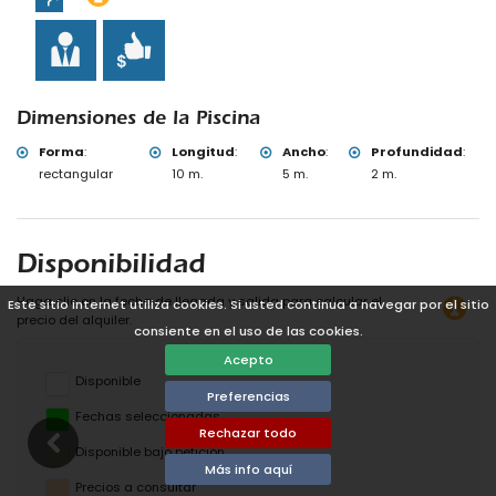
Dimensiones de la Piscina
Forma
:
Longitud
:
Ancho
:
Profundidad
:
rectangular
10 m.
5 m.
2 m.
Disponibilidad
Haga clic en la fecha de llegada y salida para calcular el
Este sitio internet utiliza cookies. Si usted continua a navegar por el sitio
precio del alquiler.
consiente en el uso de las cookies.
Acepto
Disponible
Preferencias
Fechas seleccionadas
Rechazar todo
Disponible bajo petición
Más info aquí
Precios a consultar