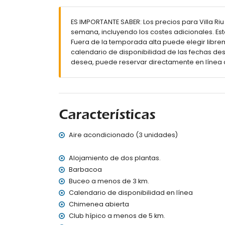
Interior de la unidad independiente
ES IMPORTANTE SABER: Los precios para Villa Riu
dormitorio con 4 camas individuales (200 po
semana, incluyendo los costes adicionales. Es
Exterior de la villa
Fuera de la temporada alta puede elegir librem
calendario de disponibilidad de las fechas des
amplia parcela cerrada
desea, puede reservar directamente en línea 
piscina privada de 10m x 5m y 2m de profun
hermoso jardín con césped, árboles y mueb
2 terrazas, de las cuales 1 está cubierta
cocina exterior y barbacoa
ducha exterior
Características
zona de estar y comedor exterior
4 plazas de aparcamiento privadas cerrada
Aire acondicionado (3 unidades)
terraza en la azotea
Más información
Alojamiento de dos plantas.
pueblo más cercano: Jávea (a menos de 1000
Barbacoa
río o costa más cercano: Mediterráneo (a men
Buceo a menos de 3 km.
playa más cercana: Playa de La Grava (a men
Calendario de disponibilidad en línea
puerto más cercano: Puerto de Jávea (a meno
Chimenea abierta
parque más cercano: Plaza Parque Reina Sofí
Club hípico a menos de 5 km.
aeropuerto más cercano: Alicante (a menos d