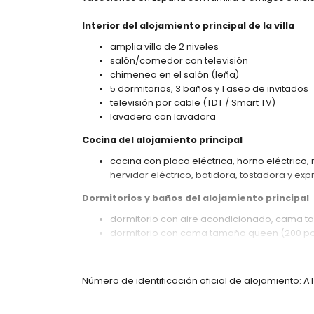
Interior del alojamiento principal de la villa
amplia villa de 2 niveles
salón/comedor con televisión
chimenea en el salón (leña)
5 dormitorios, 3 baños y 1 aseo de invitados
televisión por cable (TDT / Smart TV)
lavadero con lavadora
Cocina del alojamiento principal
cocina con placa eléctrica, horno eléctrico, 
hervidor eléctrico, batidora, tostadora y exp
Dormitorios y baños del alojamiento principal
dormitorio con aire acondicionado, cama t
dormitorio con cama tamaño queen (200 por
2 dormitorios, cada uno con 2 camas individ
dormitorio con aire acondicionado y 2 cama
baño en suite con doble lavabo, ducha y wc
Número de identificación oficial de alojamiento: 
baño con doble lavabo, combinación de ba
baño con lavabo individual, ducha y wc