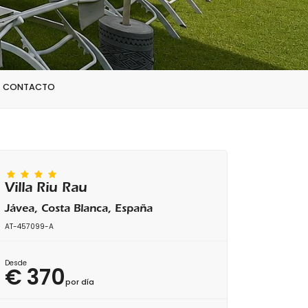
CONTACTO
Villa Riu Rau
Jávea, Costa Blanca, España
AT-457099-A
Desde
€ 370
por día