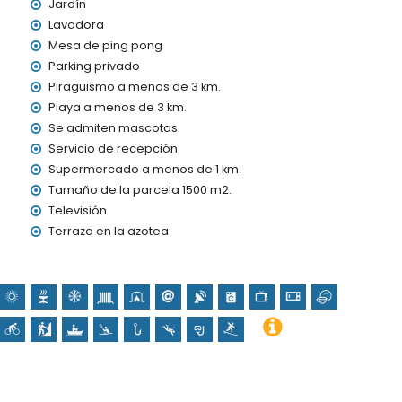
> 100 kilómetros)
Jardín
os de 1000 metros
Lavadora
Mesa de ping pong
as con niños
Parking privado
Piragüismo a menos de 3 km.
e alquiler de la villa
Playa a menos de 3 km.
Se admiten mascotas.
Servicio de recepción
ncia 24 horas
Supermercado a menos de 1 km.
Tamaño de la parcela 1500 m2.
Televisión
Terraza en la azotea
jo demanda)
us vacaciones en Jávea, Costa Blanca
mo (Paseo Marítimo) (a menos de 5 kilómetros de la casa)
e Loreto, Jávea (Puerto)), ruina (Molinos de viento, Jávea),
itectónico (Histórico de Jávea) y lugar histórico (Histórico