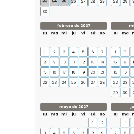
23
24
25
26
27
28
29
28
29
30
febrero de 2027
ma
lu
ma
mi
ju
vi
sá
do
lu
ma
1
2
3
4
5
6
7
1
2
8
9
10
11
12
13
14
8
9
15
16
17
18
19
20
21
15
16
22
23
24
25
26
27
28
22
23
29
30
mayo de 2027
j
lu
ma
mi
ju
vi
sá
do
lu
ma
1
2
1
3
4
5
6
7
8
9
7
8