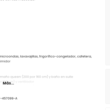
microondas, lavavajillas, frigorífico-congelador, cafetera,
rimidor
amaño queen (200 por 160 cm) y baño en suite
 160 cm) y ventilador
Más...
uales (200 por 90 cm) y ventilador
s individuales (200 por 90 cm)
AT-457099-A
ñera/ducha y wc