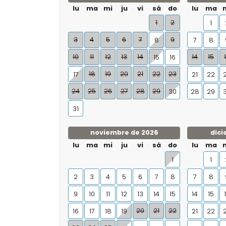
lu
ma
mi
ju
vi
sá
do
lu
ma
1
2
1
3
4
5
6
7
9
8
7
8
10
11
12
13
14
14
15
15
16
18
19
20
21
22
23
17
21
22
24
25
26
27
28
29
30
28
29
31
noviembre de 2026
dici
lu
ma
mi
ju
vi
sá
do
lu
ma
1
1
2
3
4
5
6
7
8
7
8
9
10
11
12
13
14
15
14
15
20
21
22
16
17
18
19
21
22