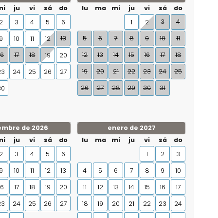
mi
ju
vi
sá
do
lu
ma
mi
ju
vi
sá
do
3
4
2
3
4
5
6
1
2
13
5
6
7
8
9
10
11
9
10
11
12
16
17
18
12
13
14
15
16
17
18
19
20
19
20
21
22
23
24
25
23
24
25
26
27
26
27
28
29
30
31
30
embre de 2026
enero de 2027
mi
ju
vi
sá
do
lu
ma
mi
ju
vi
sá
do
2
3
4
5
6
1
2
3
9
10
11
12
13
4
5
6
7
8
9
10
16
17
18
19
20
11
12
13
14
15
16
17
23
24
25
26
27
18
19
20
21
22
23
24