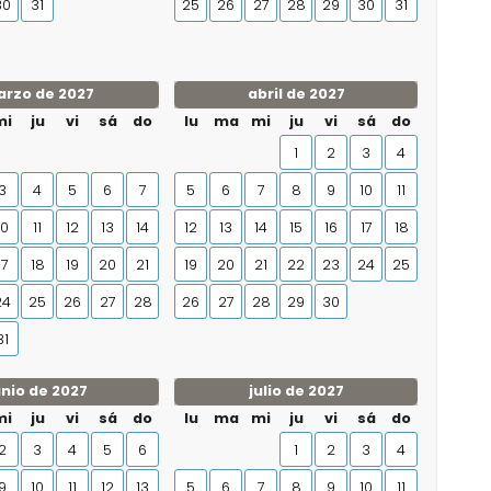
30
31
25
26
27
28
29
30
31
rzo de 2027
abril de 2027
mi
ju
vi
sá
do
lu
ma
mi
ju
vi
sá
do
1
2
3
4
3
4
5
6
7
5
6
7
8
9
10
11
10
11
12
13
14
12
13
14
15
16
17
18
17
18
19
20
21
19
20
21
22
23
24
25
24
25
26
27
28
26
27
28
29
30
31
unio de 2027
julio de 2027
mi
ju
vi
sá
do
lu
ma
mi
ju
vi
sá
do
2
3
4
5
6
1
2
3
4
9
10
11
12
13
5
6
7
8
9
10
11