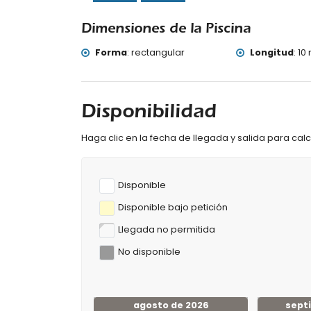
de Jávea) (a menos de 5 kilómetros del alo
castillo (Castillo de Dénia y Dénia) (a menos
Dimensiones de la Piscina
Deportes
Forma
:
rectangular
Longitud
:
10 
tenis, equitación, senderismo, ciclismo, pir
kilómetros de la villa)
golf (Club de Golf Jávea), ciclismo de monta
Disponibilidad
Haga clic en la fecha de llegada y salida para calcu
Disponible
Disponible bajo petición
Llegada no permitida
No disponible
agosto de 2026
sept