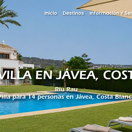
Inicio
Destinos
Información Y Ser
 VILLA EN JÁVEA, CO
Riu Rau
Villa para 14 personas en Jávea, Costa Blanc