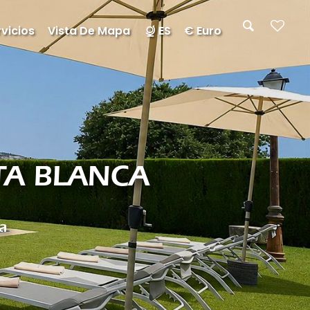
vicios
Vista De Mapa
ES
€ Euro
STA BLANCA
a