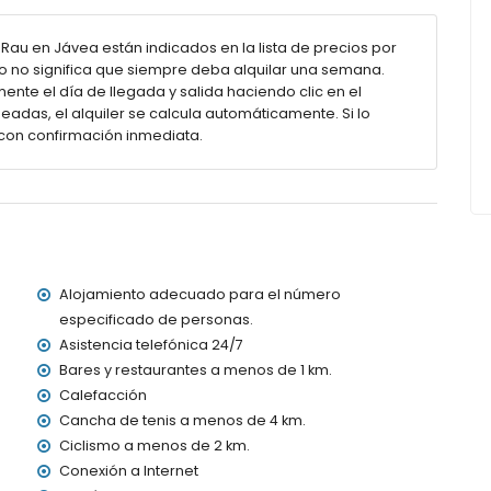
 Rau en Jávea están indicados en la lista de precios por
r 90 cm) y ventilador
to no significa que siempre deba alquilar una semana.
ente el día de llegada y salida haciendo clic en el
eadas, el alquiler se calcula automáticamente. Si lo
con confirmación inmediata.
didad
les de jardín con tumbonas
s
Alojamiento adecuado para el número
especificado de personas.
Asistencia telefónica 24/7
 metros de la villa)
Bares y restaurantes a menos de 1 km.
os de 3 kilómetros de la villa)
Calefacción
os de 3 kilómetros de la villa)
Cancha de tenis a menos de 4 km.
s de 4 kilómetros de la villa)
Ciclismo a menos de 2 km.
a (a menos de 2 kilómetros de la villa)
Conexión a Internet
e 100 kilómetros de la villa)