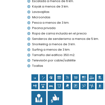
segundo aeropuerto más cercano: Valencia (
Escalada a menos de 6 km.
transporte público cercano: autobús a men
Kayak a menos de 3 km.
se admiten mascotas
Lavavajillas
El alojamiento es muy adecuado para famili
Microondas
Pesca a menos de 3 km.
Instalaciones y servicios incluidos en el precio d
Piscina privada
internet (fibra óptica)
Ropa de cama incluida en el precio
plancha y tabla de planchar
Senderos de senderismo a menos de 5 km.
ropa de cama y toallas
servicio de recepción y servicio de emerge
Snorkeling a menos de 3 km.
mesa de ping-pong
Surfing a menos de 3 km.
calefacción central y aire acondicionado
Tamaño del edificio 350 m2.
Televisión por cable/satélite
Instalaciones y servicios con coste extra
Toallas
cama extra y camas/cunas para niños (ba
Actividades de entretenimiento y ocio para s
cine, teatro, discoteca, bar y paseo maríti
Monumentos y cultura en Jávea, Costa Blanca
museo (Histórico de Jávea), iglesia (Virgen d
monumento (Histórico de Jávea), edificio arqu