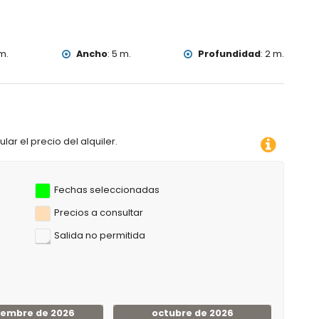
jamiento)
 de 25 kilómetros del alojamiento)
m.
Ancho
:
5 m.
Profundidad
:
2 m.
agüismo, kayak, pesca, buceo, snorkel y surf (a menos de 5
ña y escalada (a menos de 10 kilómetros de la villa)
lar el precio del alquiler.
Fechas seleccionadas
Precios a consultar
Salida no permitida
iembre de 2026
octubre de 2026