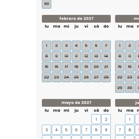
30
febrero de 2027
ma
lu
ma
mi
ju
vi
sá
do
lu
ma
1
2
3
4
5
6
7
1
2
8
9
10
11
12
13
14
8
9
15
16
17
18
19
20
21
15
16
22
23
24
25
26
27
28
22
23
29
30
mayo de 2027
j
lu
ma
mi
ju
vi
sá
do
lu
ma
1
2
1
3
4
5
6
7
8
9
7
8