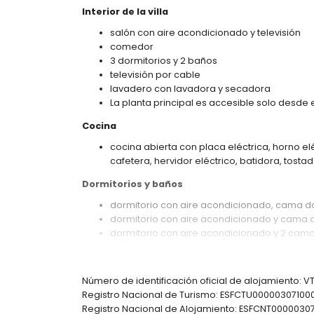
Interior de la villa
salón con aire acondicionado y televisión
comedor
3 dormitorios y 2 baños
televisión por cable
lavadero con lavadora y secadora
La planta principal es accesible solo desde el
Cocina
cocina abierta con placa eléctrica, horno elé
cafetera, hervidor eléctrico, batidora, tosta
Dormitorios y baños
dormitorio con aire acondicionado, cama do
dormitorio con aire acondicionado y cama 
dormitorio con aire acondicionado y 2 camas
baño en suite con lavabo, ducha y WC
baño con lavabo, ducha y WC
Número de identificación oficial de alojamiento: 
Exterior de la villa
Registro Nacional de Turismo: ESFCTU00000307
parcela grande y cerrada
Registro Nacional de Alojamiento: ESFCNT00000