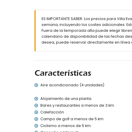
piscina privada climatizada de 10m x 5m y 
jardín con grava, árboles y muebles de jar
2 terrazas, una de ellas cubierta
ES IMPORTANTE SABER: Los precios para Villa Eva
ducha exterior
semana, incluyendo los costes adicionales. Es
zona de estar y comedor exterior
Fuera de la temporada alta puede elegir librem
plaza de aparcamiento privada
calendario de disponibilidad de las fechas des
Más información
desea, puede reservar directamente en línea 
pueblo más cercano: Jávea (a menos de 5 kil
ribera o costa más cercana: Mediterráneo, J
playa más cercana: Playa del Arenal (a menos
puerto más cercano: La Fontana, Jávea (a me
Características
parque más cercano: Pinosol, Jávea (a menos
aeropuerto más cercano: Alicante (a menos d
Aire acondicionado (4 unidades)
segundo aeropuerto más cercano: Valencia (
no se permiten mascotas
El alojamiento es muy adecuado para famili
Alojamiento de una planta.
Bares y restaurantes a menos de 3 km.
Instalaciones y servicios incluidos en el precio d
Calefacción
internet (WiFi)
Campo de golf a menos de 5 km.
plancha y tabla de planchar
Ciclismo a menos de 5 km.
ropa de cama y toallas