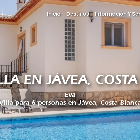
Inicio
Destinos
Información Y Ser
ILLA EN JÁVEA, COST
Eva
Villa para 6 personas en Jávea, Costa Blanc