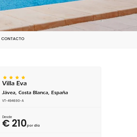
CONTACTO
Villa Eva
Jávea, Costa Blanca, España
VT-494690-A
Desde
€ 210
por día