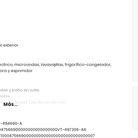
 exterior.
ctrico, microondas, lavavajillas, frigorífico-congelador,
dora y exprimidor
ble y baño en suite
doble
 individuales (de 190 por 90 cm)
Más...
VT-494690-A
100047566900000000000000000VT-497306-A6
307100047566900000000000000000000000000007