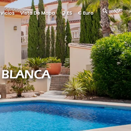
vicios
Vista De Mapa
ES
€ Euro
A BLANCA
a