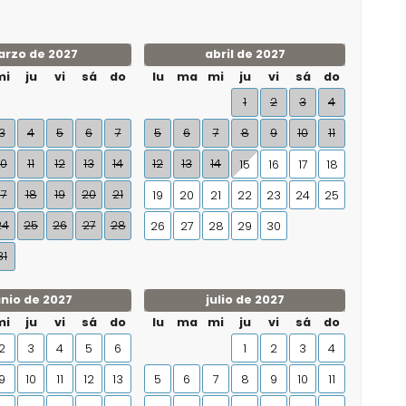
rzo de 2027
abril de 2027
mi
ju
vi
sá
do
lu
ma
mi
ju
vi
sá
do
1
2
3
4
3
4
5
6
7
5
6
7
8
9
10
11
10
11
12
13
14
12
13
14
15
16
17
18
17
18
19
20
21
19
20
21
22
23
24
25
24
25
26
27
28
26
27
28
29
30
31
unio de 2027
julio de 2027
mi
ju
vi
sá
do
lu
ma
mi
ju
vi
sá
do
2
3
4
5
6
1
2
3
4
9
10
11
12
13
5
6
7
8
9
10
11