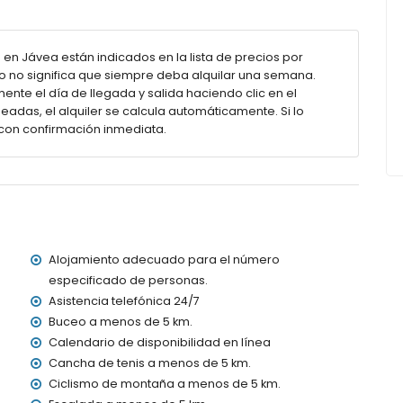
2m de profundidad
dín con tumbonas
 en Jávea están indicados en la lista de precios por
to no significa que siempre deba alquilar una semana.
ente el día de llegada y salida haciendo clic en el
eadas, el alquiler se calcula automáticamente. Si lo
con confirmación inmediata.
ómetros de la villa)
ávea (a menos de 5 kilómetros de la villa)
 de 5 kilómetros de la villa)
nos de 5 kilómetros de la villa)
 de 4 kilómetros de la villa)
e 100 kilómetros de la villa)
Alojamiento adecuado para el número
> 100 kilómetros)
especificado de personas.
as con niños
Asistencia telefónica 24/7
Buceo a menos de 5 km.
el alquiler de la villa
Calendario de disponibilidad en línea
Cancha de tenis a menos de 5 km.
Ciclismo de montaña a menos de 5 km.