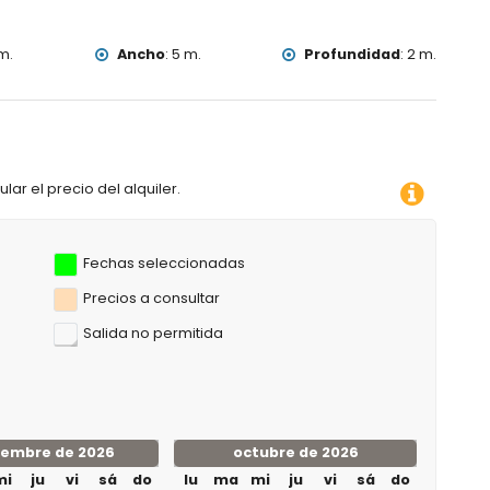
m.
Ancho
:
5 m.
Profundidad
:
2 m.
lar el precio del alquiler.
Fechas seleccionadas
Precios a consultar
Salida no permitida
iembre de 2026
octubre de 2026
mi
ju
vi
sá
do
lu
ma
mi
ju
vi
sá
do