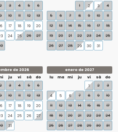
2
3
4
5
6
1
4
2
3
9
10
11
12
13
5
6
7
8
9
10
11
12
13
14
15
16
17
18
16
17
18
19
20
26
27
19
20
21
22
23
24
25
23
24
25
30
26
27
28
29
30
31
embre de 2026
enero de 2027
mi
ju
vi
sá
do
lu
ma
mi
ju
vi
sá
do
2
3
4
5
6
2
3
1
9
10
11
12
13
7
8
9
10
4
5
6
11
12
13
14
15
16
17
16
17
18
19
20
18
19
20
21
22
23
24
23
24
25
26
27
30
25
26
27
28
29
30
31
31