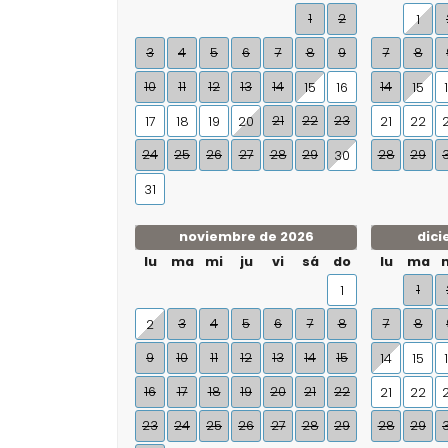
1
2
1
3
4
5
6
7
8
9
7
8
10
11
12
13
14
14
15
16
15
21
22
23
17
18
19
20
21
22
24
25
26
27
28
29
28
29
30
31
noviembre de 2026
dici
lu
ma
mi
ju
vi
sá
do
lu
ma
1
1
3
4
5
6
7
8
7
8
2
9
10
11
12
13
14
15
14
15
16
17
18
19
20
21
22
21
22
23
24
25
26
27
28
29
28
29