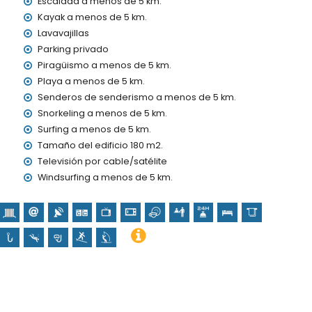
Escalada a menos de 5 km.
ncia 24 horas
Kayak a menos de 5 km.
Lavavajillas
Parking privado
Piragüismo a menos de 5 km.
Playa a menos de 5 km.
Senderos de senderismo a menos de 5 km.
s vacaciones en Jávea, Costa Blanca
Snorkeling a menos de 5 km.
 (El Arenal y Jávea) (a menos de 5 kilómetros de la casa)
Surfing a menos de 5 km.
Blanca
Tamaño del edificio 180 m2.
Televisión por cable/satélite
e Loreto, Puerto, Jávea), ruina (Pueblo Histórico, Jávea),
io arquitectónico (Pueblo Histórico, Jávea) y lugar histórico
Windsurfing a menos de 5 km.
os del alojamiento)
 de 25 kilómetros del alojamiento)
, ciclismo, escalada, piragüismo, kayak, pesca, buceo,
ros de la villa)
lla)