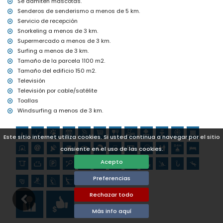
canotaje, kayak, pesca, buceo, snorkel, surf, windsurf y esquí
Se admiten mascotas.
acuático (a menos de 5 kilómetros de la villa)
Senderos de senderismo a menos de 5 km.
Golf (Club de Golf Jávea, Jávea) y equitación (a menos de 10
Servicio de recepción
kilómetros de la villa)
Snorkeling a menos de 3 km.
Supermercado a menos de 3 km.
Surfing a menos de 3 km.
Tamaño de la parcela 1100 m2.
Tamaño del edificio 150 m2.
Televisión
Televisión por cable/satélite
Toallas
Windsurfing a menos de 3 km.
Este sitio internet utiliza cookies. Si usted continua a navegar por el sitio
consiente en el uso de las cookies.
Acepto
Preferencias
Rechazar todo
Más info aquí