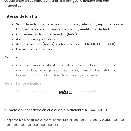
vacaciones en España con familia o amigos, e incluso con sus
mascotas.
Interior de la villa
Sala de estar con aire acondicionado, televisión, reproductor de
DVD, estación de conexión para iPod y ventilador de techo
Chimenea en la sala de estar (leña)
4 dormitorios y 2 baños
Antena satélite (Astra) y televisión por cable (TDT (ES + GB))
Lavadero con lavadora
Cocina
Cocina-comedor abierta con vitrocerámica, horno eléctrico,
microondas, lavavajillas, refrigerador, congelador, cafetera,
hervidor eléctrico, batidora, tostadora y exprimidor
Dormitorios y baños
2 dormitorios, cada uno con cama doble y ventilador
Más...
2 dormitorios, cada uno con 2 camas individuales y ventilador
2 baños, cada uno con lavabo individual, ducha y aseo
Exterior de la villa
Número de identificación oficial de alojamiento: AT-442930-A
Parcela grande y vallada
Registro Nacional de Alojamiento: ESFCNT000003071000225158000000
Piscina privada de 10m x 5m y 2m de profundidad
00000000000000000000003
Hermoso jardín con césped y árboles, y muebles de jardín con