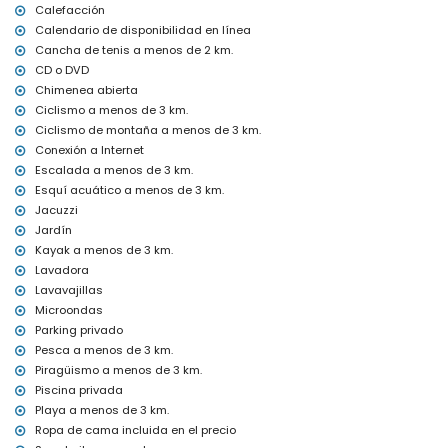
Aspiradora y plancha con tabla de planchar
Calefacción
Ropa de cama y toallas
Calendario de disponibilidad en línea
Servicio de recepción y servicio de emergencia 24 horas
Cancha de tenis a menos de 2 km.
Calefacción central y aire acondicionado
CD o DVD
Instalaciones y servicios con cargo adicional
Chimenea abierta
Ciclismo a menos de 3 km.
Jacuzzi exterior
Ciclismo de montaña a menos de 3 km.
Cama extra y camas/cunas para niños (bajo demanda)
Conexión a Internet
Entretenimiento y actividades de ocio para sus vacaciones en
Escalada a menos de 3 km.
Jávea, Costa Blanca
Esquí acuático a menos de 3 km.
Cine, teatro, discoteca, bar, paseo marítimo (El Arenal y Jávea) (a
Jacuzzi
menos de 5 kilómetros de la casa)
Jardín
Lugares de interés y cultura en Jávea, Costa Blanca
Kayak a menos de 3 km.
Lavadora
Museo (Pueblo Histórico, Jávea), iglesia (San Bartolomé, Jávea),
Lavavajillas
ruina (Pueblo Histórico, Jávea), monumento (Pueblo Histórico,
Jávea), edificio arquitectónico (Pueblo Histórico, Jávea), lugar
Microondas
histórico (Pueblo Histórico y Jávea) (a menos de 5 kilómetros del
Parking privado
alojamiento)
Pesca a menos de 3 km.
Castillo (Portal de la Vila y Dénia) (a menos de 25 kilómetros del
Piragüismo a menos de 3 km.
alojamiento)
Piscina privada
Deportes
Playa a menos de 3 km.
Ropa de cama incluida en el precio
Tenis, senderismo, ciclismo de montaña, ciclismo, escalada,