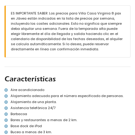
tumbonas
2 terrazas
Cocina exterior y barbacoa
ES IMPORTANTE SABER: Los precios para Villa Casa Virginia 8 pax
Zona de estar y comedor al aire libre
en Jávea están indicados en la lista de precios por semana,
2 plazas de aparcamiento cubiertas privadas y 2 plazas de
incluyendo los costes adicionales. Esto no significa que siempre
aparcamiento privadas
deba alquilar una semana. Fuera de la temporada alta puede
elegir libremente el día de llegada y salida haciendo clic en el
Más información
calendario de disponibilidad de las fechas deseadas, el alquiler
Pueblo más cercano: Jávea (a menos de 5 kilómetros de la villa)
se calcula automáticamente. Si lo desea, puede reservar
Ribera u orilla más cercana: Mediterráneo, Jávea (a menos de 3
directamente en línea con confirmación inmediata.
kilómetros de la villa)
Playa más cercana: Cala de la Barraca, Jávea (a menos de 3
kilómetros de la villa)
Puerto más cercano: Duanes del Mar, Jávea (a menos de 5
kilómetros de la villa)
Características
Parque más cercano: La Guardia, Jávea (a menos de 3 kilómetros
de la villa)
Aeropuerto más cercano: Alicante (a menos de 100 kilómetros de
Aire acondicionado
la villa)
Alojamiento adecuado para el número especificado de personas.
Segundo aeropuerto más cercano: Valencia (> 100 kilómetros)
Alojamiento de una planta.
Se admiten mascotas
Asistencia telefónica 24/7
El alojamiento es muy adecuado para familias con niños
Barbacoa
Instalaciones y servicios incluidos en el precio del alquiler de la
Bares y restaurantes a menos de 2 km.
villa
Base dock de iPod
Internet (WiFi)
Buceo a menos de 3 km.