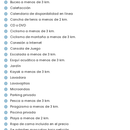
internet (WiFi)
Buceo a menos de 3 km.
plancha y tabla de planchar
Calefacción
ropa de cama y toallas
Calendario de disponibilidad en línea
servicio de recepción y servicio de emergencia 24 horas
Cancha de tenis a menos de 2 km.
consola de juegos (Xbox)
CD o DVD
calefacción por aire y aire acondicionado
Ciclismo a menos de 3 km.
Instalaciones y servicios con coste adicional
Ciclismo de montaña a menos de 3 km.
Conexión a Internet
servicio de aeropuerto
cama/cuna para niños (bajo demanda)
Consola de Juego
Escalada a menos de 3 km.
Actividades de entretenimiento y ocio para sus vacaciones en
Esquí acuático a menos de 3 km.
Jávea, Costa Blanca
Jardín
bar (a menos de 500 metros de la casa)
Kayak a menos de 3 km.
cine, teatro, discoteca, paseo marítimo (El Arenal y Jávea) (a
Lavadora
menos de 5 kilómetros de la casa)
Lavavajillas
Visitas y cultura en Jávea, Costa Blanca
Microondas
museo (Pueblo Histórico, Jávea), iglesia (Virgen del Loreto, Jávea),
Parking privado
ruina (Pueblo Histórico, Jávea), monumento (Pueblo Histórico,
Pesca a menos de 3 km.
Jávea), edificio arquitectónico (Pueblo Histórico, Jávea), lugar
Piragüismo a menos de 3 km.
histórico (Pueblo Histórico y Jávea) (a menos de 5 kilómetros del
Piscina privada
alojamiento)
Playa a menos de 2 km.
castillo (Portal de la Vila y Denia) (a menos de 25 kilómetros del
Ropa de cama incluida en el precio
alojamiento)
Se admiten mascotas bajo petición.