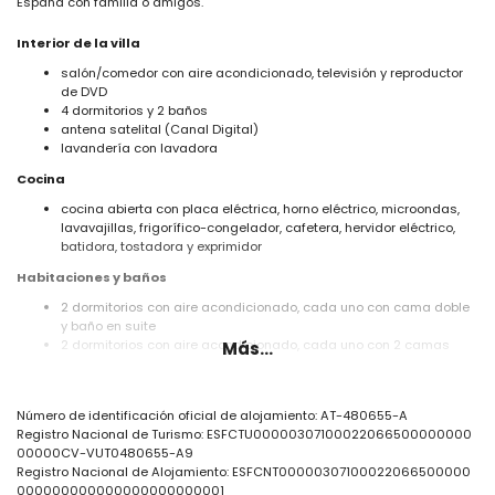
España con familia o amigos.
Interior de la villa
salón/comedor con aire acondicionado, televisión y reproductor
de DVD
4 dormitorios y 2 baños
antena satelital (Canal Digital)
lavandería con lavadora
Cocina
cocina abierta con placa eléctrica, horno eléctrico, microondas,
lavavajillas, frigorífico-congelador, cafetera, hervidor eléctrico,
batidora, tostadora y exprimidor
Habitaciones y baños
2 dormitorios con aire acondicionado, cada uno con cama doble
y baño en suite
2 dormitorios con aire acondicionado, cada uno con 2 camas
Más...
individuales y baño en suite
2 baños en suite, cada uno con doble lavabo, ducha, bidé y aseo
Exterior de la villa
Número de identificación oficial de alojamiento: AT-480655-A
Registro Nacional de Turismo: ESFCTU00000307100022066500000000
parcela cerrada
00000CV-VUT0480655-A9
piscina privada de 8m x 4m y 2m de profundidad
Registro Nacional de Alojamiento: ESFCNT00000307100022066500000
maravilloso jardín con césped, árboles y muebles de jardín con
000000000000000000000001