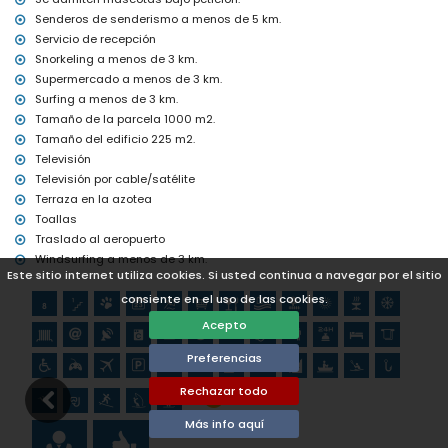
Deportes
Senderos de senderismo a menos de 5 km.
tenis, senderismo, ciclismo de montaña, ciclismo, escalada,
Servicio de recepción
piragüismo, kayak, pesca, buceo, snorkel, surf, windsurf y esquí
Snorkeling a menos de 3 km.
acuático (a menos de 5 kilómetros de la villa)
Supermercado a menos de 3 km.
golf (Club de Golf Jávea, Jávea) y equitación (a menos de 10
Surfing a menos de 3 km.
kilómetros de la villa)
Tamaño de la parcela 1000 m2.
Tamaño del edificio 225 m2.
Televisión
Televisión por cable/satélite
Terraza en la azotea
Toallas
Traslado al aeropuerto
Windsurfing a menos de 3 km.
Este sitio internet utiliza cookies. Si usted continua a navegar por el sitio
consiente en el uso de las cookies.
Acepto
Preferencias
Rechazar todo
Más info aquí