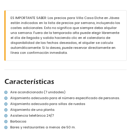
tumbonas
2 terrazas, de las cuales 1 está cubierta
barbacoa
zona de estar al aire libre
ES IMPORTANTE SABER: Los precios para Villa Casa Elche en Jávea
4 plazas de aparcamiento privadas
están indicados en la lista de precios por semana, incluyendo los
terraza en la azotea
costes adicionales. Esto no significa que siempre deba alquilar
una semana. Fuera de la temporada alta puede elegir libremente
Más información
el día de llegada y salida haciendo clic en el calendario de
pueblo más cercano: Jávea (a menos de 5 kilómetros de la villa)
disponibilidad de las fechas deseadas, el alquiler se calcula
ribera o costa más cercana: Mediterráneo, Jávea (a menos de 3
automáticamente. Si lo desea, puede reservar directamente en
kilómetros de la villa)
línea con confirmación inmediata.
playa más cercana: Cala Barraca, Jávea (a menos de 2
kilómetros de la villa)
puerto más cercano: Duanes del Mar, Jávea (a menos de 5
kilómetros de la villa)
parque más cercano: La Guardia, Jávea (a menos de 3 kilómetros
Características
de la villa)
aeropuerto más cercano: Alicante (a menos de 100 kilómetros de
la villa)
Aire acondicionado (7 unidades)
segundo aeropuerto más cercano: Valencia (> 100 kilómetros)
Alojamiento adecuado para el número especificado de personas.
consulte si se permiten mascotas
Alojamiento adecuado para sillas de ruedas
alojamiento accesible para sillas de ruedas
Alojamiento de una planta.
El alojamiento es muy adecuado para familias con niños
Asistencia telefónica 24/7
Instalaciones y servicios incluidos en el precio del alquiler de la
Barbacoa
villa
Bares y restaurantes a menos de 50 m.