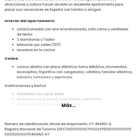
atracciones y cultura hacen de este un excelente apartamento para
pasar sus vacaciones en España con familia o amigos.
Interior del apartamento
salón/comedor con aire acondicionado, sofá cama y ventilador
de techo
3 dormitorios y 1 baño
televisión por cable (TDT)
lavadora en la cocina
Cocina
cocina abierta con placa eléctrica, horno eléctrico, microondas,
lavavajillas, frigorífico con congelador, cafetera, hervidor eléctrico,
batidora, tostadora y exprimidor
Habitaciones y baños
dormitorio con cama doble
dormitorio con 2 camas individuales y ventilador
dormitorio con 2 camas individuales
Más...
baño con lavabo individual, ducha y secador de pelo
Exterior del apartamento
Número de identificación oficial de alojamiento: VT-494421-A
parcela vallada
Registro Nacional de Turismo: ESFCTU000003071000247631000000000
0000000VUT0494421-A7
Más información