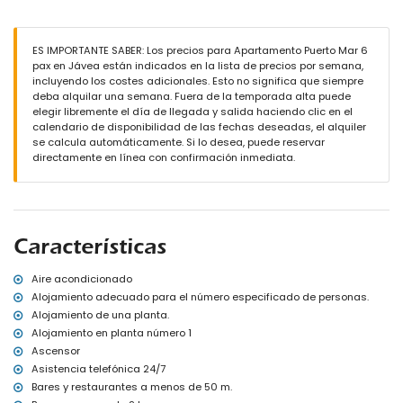
pueblo más cercano: Xàbia (a menos de 2 kilómetros del
apartamento)
ribera u orilla más cercana: Mediterráneo, Xàbia (a menos de 200
ES IMPORTANTE SABER: Los precios para Apartamento Puerto Mar 6
metros del apartamento)
pax en Jávea están indicados en la lista de precios por semana,
playa más cercana: Playa de la Grava (a menos de 200 metros
incluyendo los costes adicionales. Esto no significa que siempre
del apartamento)
deba alquilar una semana. Fuera de la temporada alta puede
puerto más cercano: Club Náutico Xàbia (a menos de 1000
elegir libremente el día de llegada y salida haciendo clic en el
metros del apartamento)
calendario de disponibilidad de las fechas deseadas, el alquiler
parque más cercano: Montgó, Xàbia (a menos de 4 kilómetros del
se calcula automáticamente. Si lo desea, puede reservar
apartamento)
directamente en línea con confirmación inmediata.
aeropuerto más cercano: Alicante (a menos de 100 kilómetros del
apartamento)
segundo aeropuerto más cercano: Valencia (> 100 kilómetros)
transporte público cercano: autobús a menos de 100 metros
no se admiten mascotas
Características
El edificio donde se encuentra el alojamiento tiene ascensor.
El alojamiento es muy adecuado para familias con niños
Aire acondicionado
Instalaciones y servicios incluidos en el precio del alquiler del
Alojamiento adecuado para el número especificado de personas.
apartamento
Alojamiento de una planta.
internet (WiFi)
Alojamiento en planta número 1
plancha y tabla de planchar
Ascensor
ropa de cama y toallas
Asistencia telefónica 24/7
servicio de recepción y servicio de emergencia 24 horas
Bares y restaurantes a menos de 50 m.
calefacción por aire y aire acondicionado