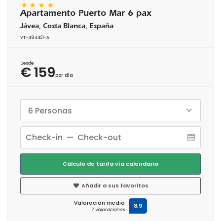
Apartamento Puerto Mar 6 pax
Jávea, Costa Blanca, España
VT-494421-A
Desde
€ 159
por día
6 Personas
Cálculo de tarifa vía calendario
Añadir a sus favoritos
Valoración media
8,9
7 Valoraciones