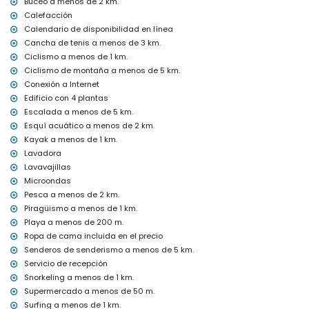
Buceo a menos de 2 km.
Instalaciones y servicios con cargo extra
Calefacción
cama extra y cama/cuna para niños (bajo demanda)
Calendario de disponibilidad en línea
Cancha de tenis a menos de 3 km.
Actividades de entretenimiento y ocio para sus vacaciones en
Ciclismo a menos de 1 km.
Xàbia, Costa Blanca
Ciclismo de montaña a menos de 5 km.
bar, paseo marítimo (Paseo Marítimo de Xàbia) (a menos de 500
Conexión a Internet
metros de la casa)
Edificio con 4 plantas
cine (a menos de 1000 metros de la casa)
Escalada a menos de 5 km.
teatro y discoteca (a menos de 5 kilómetros de la casa)
Esquí acuático a menos de 2 km.
Lugares de interés y cultura en Xàbia, Costa Blanca
Kayak a menos de 1 km.
museo (Histórico de Xàbia), iglesia (San Bartolomé, Xàbia), ruina
Lavadora
(Molinos de Viento, Xàbia), monumento (Pueblo Histórico, Xàbia),
Lavavajillas
edificio arquitectónico (Histórico de Xàbia), lugar histórico (Pueblo
Microondas
Histórico y Xàbia) (a menos de 5 kilómetros del alojamiento)
Pesca a menos de 2 km.
castillo (Portal de la Vila y Dénia) (a menos de 25 kilómetros del
Piragüismo a menos de 1 km.
alojamiento)
Playa a menos de 200 m.
Deportes
Ropa de cama incluida en el precio
ciclismo, piragüismo, kayak, snorkel y surf (a menos de 1000
Senderos de senderismo a menos de 5 km.
metros del apartamento)
Servicio de recepción
tenis, senderismo, ciclismo de montaña, escalada, pesca, buceo,
Snorkeling a menos de 1 km.
windsurf y esquí acuático (a menos de 5 kilómetros del
Supermercado a menos de 50 m.
apartamento)
Surfing a menos de 1 km.
golf y equitación (a menos de 10 kilómetros del apartamento)