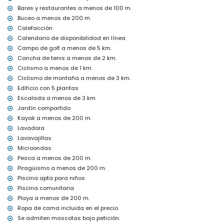
Bares y restaurantes a menos de 100 m.
plancha y tabla de planchar
ropa de cama y toallas
Buceo a menos de 200 m.
servicio de recepción y servicio de emergencias 24 horas
Calefacción
calefacción con aire acondicionado
Calendario de disponibilidad en línea
Campo de golf a menos de 5 km.
Instalaciones y servicios con coste adicional
Cancha de tenis a menos de 2 km.
cama extra y cuna (bajo demanda)
Ciclismo a menos de 1 km.
Entretenimiento y actividades de ocio para sus vacaciones en
Ciclismo de montaña a menos de 3 km.
Jávea, Costa Blanca
Edificio con 5 plantas
Escalada a menos de 3 km.
cine, bar y paseo marítimo (Paseo Marítimo) (a menos de 500
metros de la casa)
Jardín compartido
discoteca (a menos de 5 kilómetros de la casa)
Kayak a menos de 200 m.
Lavadora
Lugares de interés y cultura en Jávea, Costa Blanca
Lavavajillas
iglesia (Virgen del Loreto) (a menos de 1000 metros del
Microondas
alojamiento)
Pesca a menos de 200 m.
museo (Histórico de Jávea), ruina (Molinos de Viento, Jávea),
Piragüismo a menos de 200 m.
monumento (Pueblo de Jávea, Jávea), edificio arquitectónico
(Histórico de Jávea), lugar histórico (Pueblo de Jávea y Jávea) (a
Piscina apta para niños
menos de 5 kilómetros del alojamiento)
Piscina comunitaria
castillo (Portal de la Vila y Denia) (a menos de 25 kilómetros del
Playa a menos de 200 m.
alojamiento)
Ropa de cama incluida en el precio
Deportes
Se admiten mascotas bajo petición.