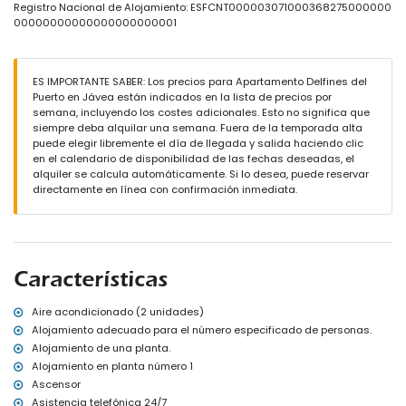
Registro Nacional de Alojamiento: ESFCNT000003071000368275000000
piscina infantil
00000000000000000000001
jardín comunitario con césped, grava y árboles
terraza cubierta
espacio de garaje comunitario
ES IMPORTANTE SABER: Los precios para Apartamento Delfines del
Más información
Puerto en Jávea están indicados en la lista de precios por
pueblo más cercano: Jávea (a menos de 200 metros del
semana, incluyendo los costes adicionales. Esto no significa que
apartamento)
siempre deba alquilar una semana. Fuera de la temporada alta
orilla o ribera más cercana: Mediterráneo, Jávea (a menos de 200
puede elegir libremente el día de llegada y salida haciendo clic
metros del apartamento)
en el calendario de disponibilidad de las fechas deseadas, el
playa más cercana: La Grava, Puerto, Jávea (a menos de 200
alquiler se calcula automáticamente. Si lo desea, puede reservar
metros del apartamento)
directamente en línea con confirmación inmediata.
puerto más cercano: Duanes del Mar, Jávea (a menos de 500
metros del apartamento)
parque más cercano: La Plana, Jávea (a menos de 200 metros
del apartamento)
aeropuerto más cercano: Alicante (a menos de 100 kilómetros del
Características
apartamento)
segundo aeropuerto más cercano: Valencia (a más de 100
kilómetros)
Aire acondicionado (2 unidades)
por favor, consulte si se admiten mascotas
Alojamiento adecuado para el número especificado de personas.
El edificio donde se encuentra el alojamiento tiene ascensor.
Alojamiento de una planta.
El alojamiento es muy adecuado para familias con niños
Alojamiento en planta número 1
Instalaciones y servicios incluidos en el precio del alquiler del
Ascensor
apartamento
Asistencia telefónica 24/7