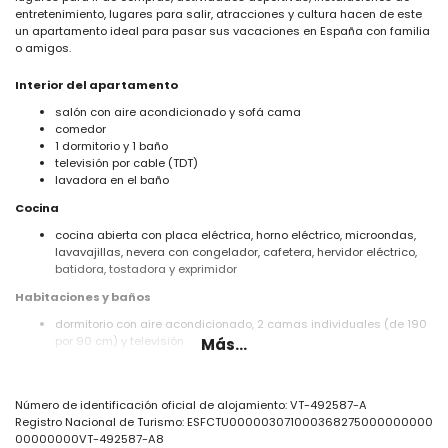
entretenimiento, lugares para salir, atracciones y cultura hacen de este
un apartamento ideal para pasar sus vacaciones en España con familia
o amigos.
Interior del apartamento
salón con aire acondicionado y sofá cama
comedor
1 dormitorio y 1 baño
televisión por cable (TDT)
lavadora en el baño
Cocina
cocina abierta con placa eléctrica, horno eléctrico, microondas,
lavavajillas, nevera con congelador, cafetera, hervidor eléctrico,
batidora, tostadora y exprimidor
Habitaciones y baños
dormitorio con aire acondicionado, 2 camas individuales (de 190
por 90 cm) y televisión
Más...
baño con lavabo individual, bañera con combinación de ducha e
inodoro
Exterior del apartamento
Número de identificación oficial de alojamiento: VT-492587-A
Registro Nacional de Turismo: ESFCTU000003071000368275000000000
parcela grande y cerrada
00000000VT-492587-A8
piscina comunitaria de 19m x 8m y 2m de profundidad