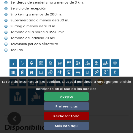
Senderos de senderismo a menos de 3 km.
ciclismo, canotaje, kayak, pesca, buceo, snorkel y surf (a menos
Servicio de recepción
de 1000 metros del apartamento)
tenis, golf (La Sella Golf, Denia), senderismo, ciclismo de montaña
Snorkeling a menos de 200 m.
y escalada (a menos de 5 kilómetros del apartamento)
Supermercado a menos de 200 m.
equitación (a menos de 10 kilómetros del apartamento)
Surfing a menos de 200 m.
Tamaño de la parcela 9556 m2.
Tamaño del edificio 70 m2.
Televisión por cable/satélite
Toallas
Este sitio internet utiliza cookies. Si usted continua a navegar por el sitio
consiente en el uso de las cookies.
Acepto
Preferencias
Rechazar todo
Más info aquí
Disponibilidad